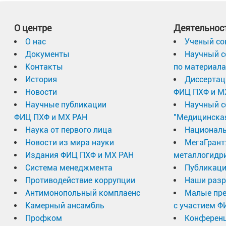
О центре
Деятельнос
О нас
Ученый со
Документы
Научный с
Контакты
по материал
История
Диссертац
Новости
ФИЦ ПХФ и М
Научные публикации
Научный с
ФИЦ ПХФ и МХ РАН
"Медицинска
Наука от первого лица
Националь
Новости из мира науки
МегаГрант
Издания ФИЦ ПХФ и МХ РАН
металлогидр
Система менеджмента
Публикаци
Противодействие коррупции
Наши разр
Антимонопольный комплаенс
Малые пр
Камерный ансамбль
с участием Ф
Профком
Конферен