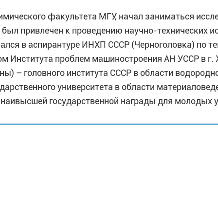
 химического факультета МГУ, начал заниматься исс
был привлечен к проведению научно-технических ис
учался в аспирантуре ИНХП СССР (Черноголовка) по т
ком Института проблем машиностроения АН УССР в г. Х
) – головного института СССР в области водородной 
ударственного университета в области материаловед
 наивысшей государственной награды для молодых у
иглашенного ученого занимался исследованиями в об
ия), при этом продолжая свои изыскания по металло
ы по 2003 г (г. Харьков) и Институте проблем мате
Западно-Капского университета ЮАР, где работает п
тута химии перспективных материалов и руководит