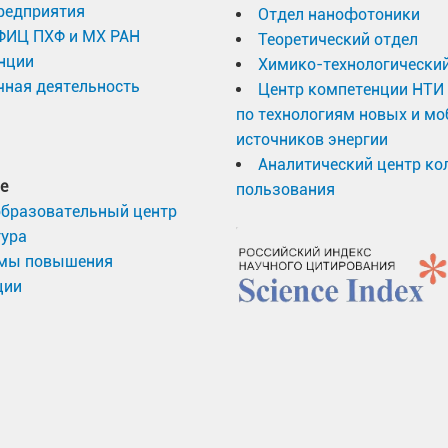
редприятия
Отдел нанофотоники
за авторство самых цитируемых статей 2019 года в к
 ФИЦ ПХФ и МХ РАН
Теоретический отдел
атель интеллектуальной собственности» (2019).
нции
Химико-технологический
ная деятельность
Центр компетенции НТИ
мышленными компаниями ЮАР, РФ, КНР, Европы и США
по технологиям новых и м
ктивно участвует в проектах по международному на
источников энергии
Аналитический центр ко
 системы для повышения эффективности возобновля
е
пользования
0 гг. при участии ИПХФ РАН в качестве российского
образовательный центр
тура
 Лотоцкого можно ознакомиться на интернет-страни
мы повышения
ции