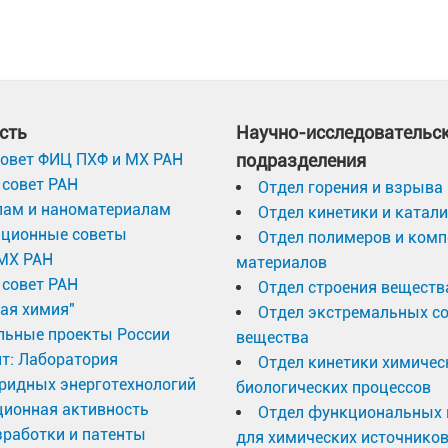
анской национальной программы по технологиям во
м Университете, Кейптаун, ЮАР).
области водородных энерготехнологий с фокусом н
ование, извлечение и очистку водорода.
сть
Научно-исследовательс
овет ФИЦ ПХФ и МХ РАН
подразделения
совет РАН
патентами и опубликованы в монографии (1996 г.) и
Отдел горения и взрыва
лам и наноматериалам
Отдел кинетики и катал
 Science/Scopus; 3400/4170 цитирований, индекс Хи
ационные советы
Отдел полимеров и ком
ournal of Physics: Energy (издатель – MDPI), а так
МХ РАН
материалов
Journal of Alloys and Compounds, Journal of Energy Stor
совет РАН
Отдел строения веществ
международных конференциях по водородным энергот
ая химия"
Отдел экстремальных с
льные проекты России
вещества
т: Лаборатория
Отдел кинетики химичес
ридных энерготехнологий
дние годы отмечены переквалификацией Национальн
биологических процессов
ционная активность
Отдел функциональных 
ь, пользующийся широким международным признанием
работки и патенты
для химических источников
мя премиями Дэвида Сэнборна Скотта, присужденными