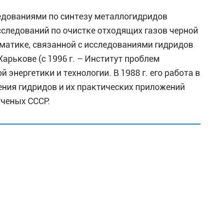
ледованиями по синтезу металлогидридов
следований по очистке отходящих газов черной
ематике, связанной с исследованиями гидридов
арькове (с 1996 г. – Институт проблем
энергетики и технологии. В 1988 г. его работа в
ения гидридов и их практических приложений
ченых СССР.
ласти металлогидридных материалов и технологий
гидридной тематике в Институте проблем
риаловедения НАН Украины им. И.Н. Францевича
о настоящее время в должности старшего
еля программы по металлогидридным