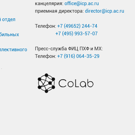
канцелярия:
office@icp.ac.ru
атегории «Хранение водорода», премией
приемная директора:
director@icp.ac.ru
 отдел
Телефон:
+7 (49652) 244-74
, заинтересованными во внедрении результатов
+7 (495) 993-57-07
обильных
учному сотрудничеству, включая многосторонний
Пресс-служба ФИЦ ПХФ и МХ:
ллективного
емой и водородной энергетики»,
Телефон:
+7 (916) 064-35-29
 партнера.
це
https://www.researchgate.net/profile/Mykhaylo-