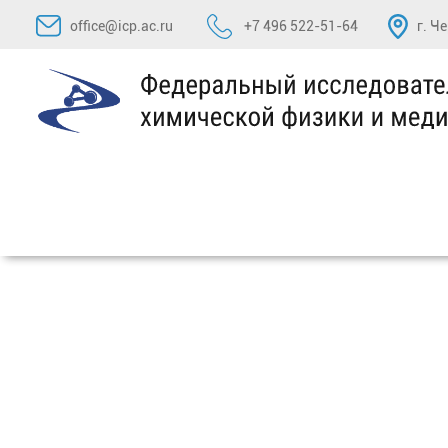
Перейти
office@icp.ac.ru
+7 496 522-51-64
г. Ч
к
содержимому