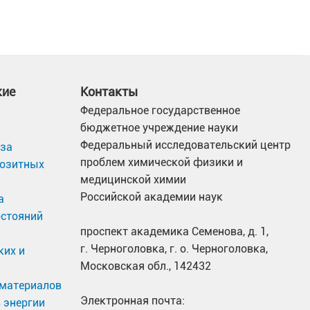
дорода и топливных элементов (Центр
а материаловедение и газофазные приложения
кие
Контакты
Федеральное государственное
бюджетное учреждение науки
 в более 200 журнальных статьях, в том числе
Федеральный исследовательский центр
иза
рша 32/35. М.В. Лотоцкий является членом
проблем химической физики и
позитных
же активным рецензентом многих журналов,
медицинской химии
age, Applied Energy, Journal of Power Sources.
Российской академии наук
а
ехнологиям в качестве приглашенного
остояний
проспект академика Семенова, д. 1,
г. Черноголовка, г. о. Черноголовка,
ких и
Московская обл., 142432
ым исследовательским фондом (NRF) ЮАР в
материалов
 за высокое качество и значимость
Электронная почта:
 энергии
 Главным редактором International Journal of