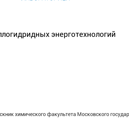
ллогидридных энерготехнологий
ыпускник химического факультета Московского госуд