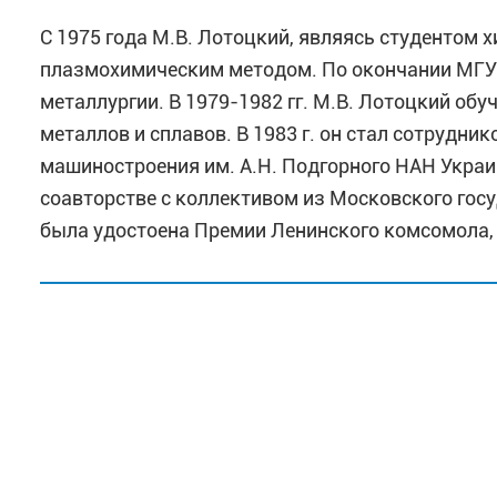
С 1975 года М.В. Лотоцкий, являясь студентом
плазмохимическим методом. По окончании МГУ 
металлургии. В 1979-1982 гг. М.В. Лотоцкий об
металлов и сплавов. В 1983 г. он стал сотрудни
машиностроения им. А.Н. Подгорного НАН Украины
соавторстве с коллективом из Московского гос
была удостоена Премии Ленинского комсомола,
С 2001 по 2006 г. М.В. Лотоцкий в качестве пр
в Институте энергетических технологий (Норвег
машиностроения им. А.Н. Подгорного НАН Украин
(г. Киев), в 2003–2006 гг.
С 2007 г. М.В. Лотоцкий является сотрудником 
научного сотрудника Южноафриканского Инсти