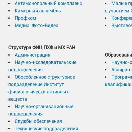
Антимонопольный комплаенс
Малые п
Hydrogen Energy и Старшим издателем Elsevier 
Камерный ансамбль
с участием
Министра науки и технологий ЮАР «Лучший созд
Профком
Конфере
Медиа: Фото-Видео
Выставоч
М.В. Лотоцкий интенсивно сотрудничает с про
разработок руководимой им группы. Он также а
Структура ФИЦ ПХФ и МХ РАН
проект БРИКС «Металлогидридные материалы и
Администрация
Образовани
выполнявшийся под его руководством в 2018-202
Научно-исследовательские
Научно-
подразделения
Аспиран
С основными результатами научных работ М.В.
Обособленное структурное
Програм
Lototskyy
подразделение Институт
квалифика
физиологически активных
веществ
Научно-организационные
подразделения
Службы обеспечения
Технические подразделения