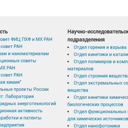
сть
Научно-исследовательс
овет ФИЦ ПХФ и МХ РАН
подразделения
совет РАН
Отдел горения и взрыва
лам и наноматериалам
Отдел кинетики и катал
ационные советы
Отдел полимеров и ком
МХ РАН
материалов
совет РАН
Отдел строения веществ
ая химия"
Отдел экстремальных с
льные проекты России
вещества
т: Лаборатория
Отдел кинетики химичес
ридных энерготехнологий
биологических процессов
ционная активность
Отдел функциональных 
работки и патенты
для химических источников
редприятия
Отдел нанофотоники