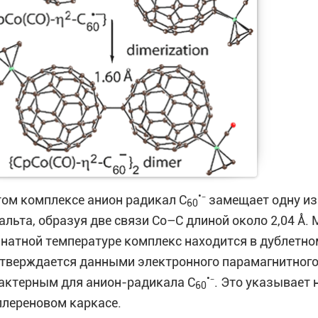
•
том комплексе анион радикал C
⁻ замещает одну и
60
альта, образуя две связи Co–C длиной около 2,04 Å.
натной температуре комплекс находится в дублетно
тверждается данными электронного парамагнитного
•
актерным для анион-радикала C
⁻. Это указывает
60
лереновом каркасе.