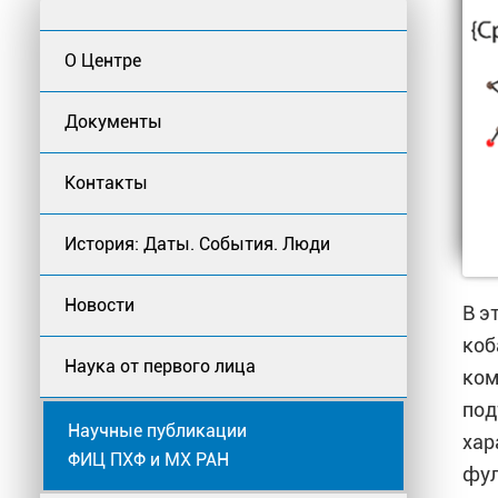
О Центре
Документы
Контакты
История: Даты. События. Люди
Новости
В э
коб
Наука от первого лица
ком
под
Научные публикации
хар
ФИЦ ПХФ и МХ РАН
фул