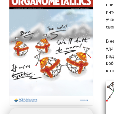
при
инт
уча
сво
В н
уда
рад
коб
кот