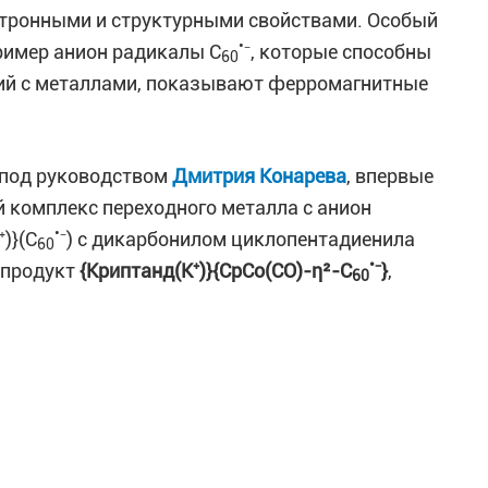
тронными и структурными свойствами. Особый
•
ример анион радикалы C
⁻, которые способны
60
ий с металлами, показывают ферромагнитные
 под руководством
Дмитрия Конарева
, впервые
 комплекс переходного металла с анион
•
)}(C
⁻) с дикарбонилом циклопентадиенила
60
•
 продукт
{Криптанд(K⁺)}{CpCo(CO)-η²-C
⁻}
,
60