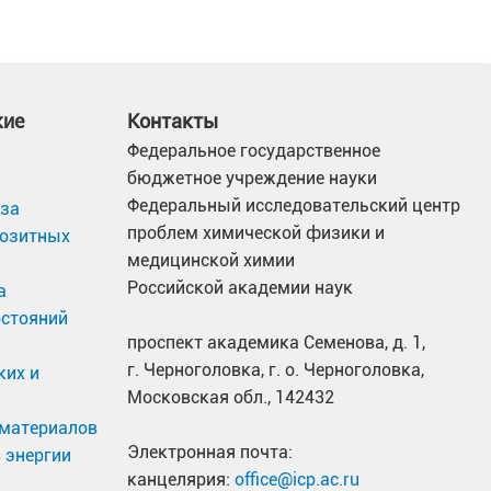
кие
Контакты
Федеральное государственное
бюджетное учреждение науки
Федеральный исследовательский центр
иза
проблем химической физики и
позитных
медицинской химии
Российской академии наук
а
остояний
проспект академика Семенова, д. 1,
г. Черноголовка, г. о. Черноголовка,
ких и
Московская обл., 142432
материалов
Электронная почта:
 энергии
канцелярия:
office@icp.ac.ru