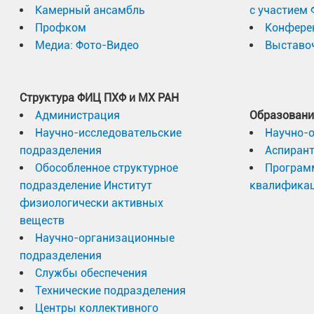
Камерный ансамбль
с участием
Профком
Конфере
Медиа: Фото-Видео
Выставоч
Структура ФИЦ ПХФ и МХ РАН
Администрация
Образовани
Научно-исследовательские
Научно-
подразделения
Аспиран
Обособленное структурное
Програм
подразделение Институт
квалифика
физиологически активных
веществ
Научно-организационные
подразделения
Службы обеспечения
Технические подразделения
Центры коллективного