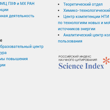
 ФИЦ ПХФ и МХ РАН
Теоретический отдел
нции
Химико-технологический
ная деятельность
Центр компетенции НТИ
по технологиям новых и м
источников энергии
Аналитический центр ко
е
пользования
образовательный центр
тура
мы повышения
ции