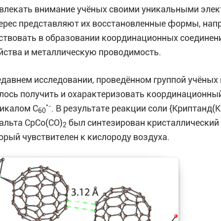
влекать внимание учёных своими уникальными элек
ерес представляют их восстановленные формы, нап
ствовать в образовании координационных соединен
йства и металлическую проводимость.
едавнем исследовании, проведённом группой учёных
лось получить и охарактеризовать координационный
•
икалом C
⁻. В результате реакции соли {Криптанд(K⁺
60
альта CpCo(CO)
был синтезирован кристаллический
2
орый чувствителен к кислороду воздуха.