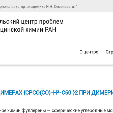
ерноголовка, пр. академика Н.Н. Семенова, д. 1
О центре
Стр
МЕРАХ {CPCO(CO)-Η²-C60⁻}2 ПРИ ДИМЕ
ире химии фуллерены — сферические углеродные мол