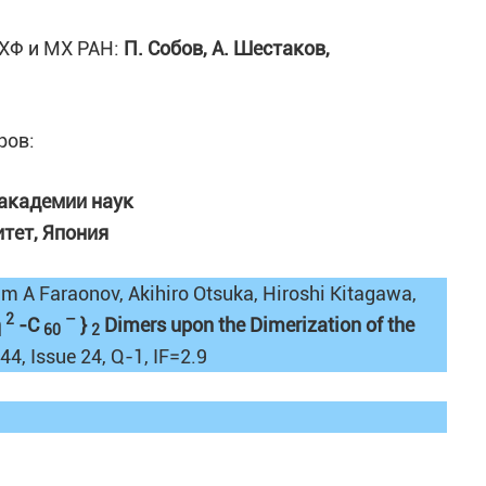
ПХФ и МХ РАН:
П. Собов, А. Шестаков,
ров:
 академии наук
тет, Япония
im A Faraonov, Akihiro Otsuka, Hiroshi Kitagawa,
2
–
η
-C
}
Dimers upon the Dimerization of the
60
2
44, Issue 24, Q-1, IF=2.9