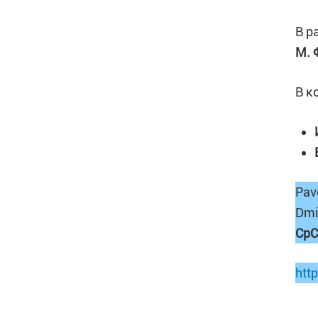
В р
М. 
В к
Pav
Dmit
CpC
htt