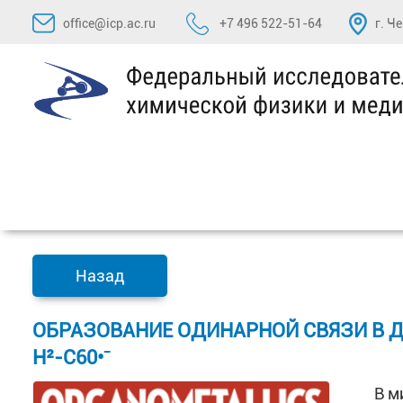
Перейти
office@icp.ac.ru
+7 496 522-51-64
г. Ч
к
содержимому
Назад
ОБРАЗОВАНИЕ ОДИНАРНОЙ СВЯЗИ В ДИ
Η²-C60•⁻
В м