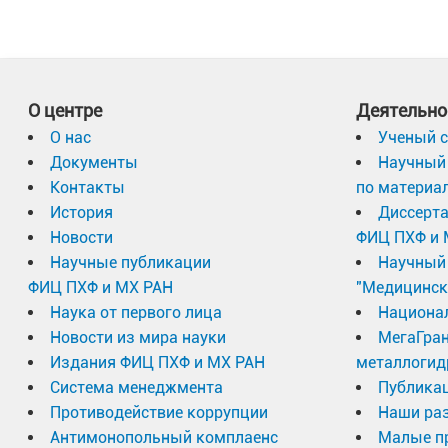
О центре
Деятельно
О нас
Ученый с
Документы
Научный 
Контакты
по материа
История
Диссерт
Новости
ФИЦ ПХФ и 
Научные публикации
Научный 
ФИЦ ПХФ и МХ РАН
"Медицинск
Наука от первого лица
Национа
Новости из мира науки
МегаГран
Издания ФИЦ ПХФ и МХ РАН
металлогид
Система менеджмента
Публика
Противодействие коррупции
Наши раз
Антимонопольный комплаенс
Малые п