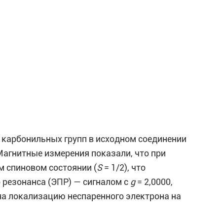
з карбонильных групп в исходном соединении
 Магнитные измерения показали, что при
м спиновом состоянии (
S
= 1/2), что
 резонанса (ЭПР) — сигналом с
g
= 2,0000,
 на локализацию неспаренного электрона на