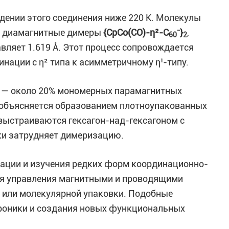
дении этого соединения ниже 220 К. Молекулы
я диамагнитные димеры
{CpCo(CO)-η²-C
⁻}
,
60
2
вляет 1.619 Å. Этот процесс сопровождается
нации с η² типа к асимметричному η¹-типу.
ю — около 20% мономерных парамагнитных
о объясняется образованием плотноупакованных
 выстраиваются гексагон-над-гексагоном с
ки затрудняет димеризацию.
зации и изучения редких форм координационно-
ля управления магнитными и проводящими
 или молекулярной упаковки. Подобные
роники и создания новых функциональных