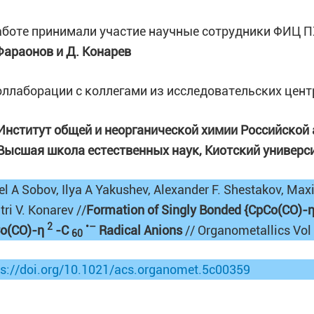
аботе принимали участие научные сотрудники ФИЦ 
Фараонов и Д. Конарев
оллаборации с коллегами из исследовательских цент
Институт общей и неорганической химии Российской
Высшая школа естественных наук, Киотский универси
el A Sobov, Ilya A Yakushev, Alexander F. Shestakov, Max
ri V. Konarev //
Formation of Singly Bonded {CpCo(CO)-
2
•–
o(CO)-η
-C
Radical Anions
// Organometallics Vol 
60
ps://doi.org/10.1021/acs.organomet.5c00359