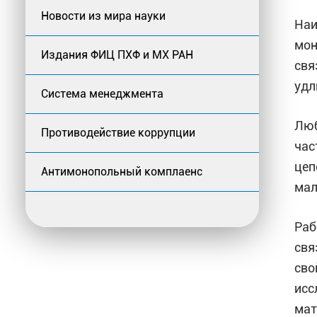
Новости из мира науки
Наи
мон
Издания ФИЦ ПХФ и МХ РАН
свя
удл
Система менеджмента
Люб
Противодействие коррупции
час
цеп
Антимонопольный комплаенс
мал
Раб
свя
сво
исс
мат