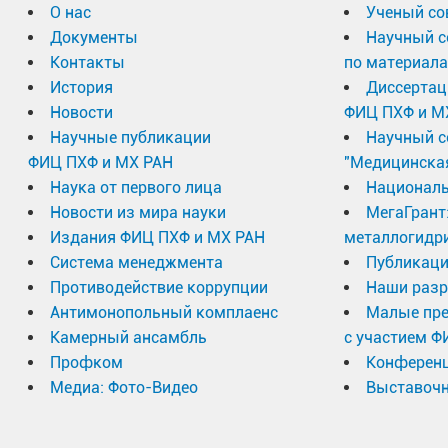
О нас
Ученый со
Документы
Научный с
Контакты
по материал
История
Диссертац
Новости
ФИЦ ПХФ и М
Научные публикации
Научный с
ФИЦ ПХФ и МХ РАН
"Медицинска
Наука от первого лица
Националь
Новости из мира науки
МегаГрант
Издания ФИЦ ПХФ и МХ РАН
металлогидр
Система менеджмента
Публикаци
Противодействие коррупции
Наши разр
Антимонопольный комплаенс
Малые пр
Камерный ансамбль
с участием Ф
Профком
Конферен
Медиа: Фото-Видео
Выставочн