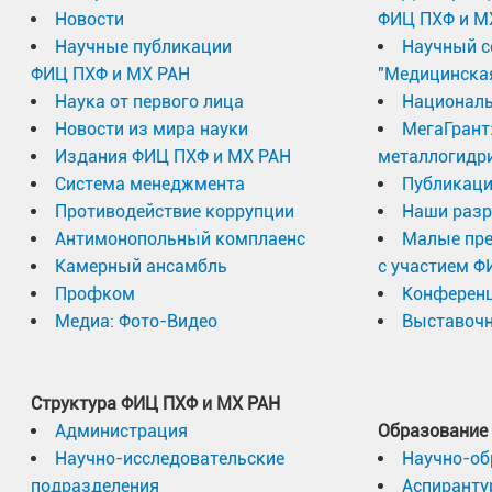
Новости
ФИЦ ПХФ и М
Научные публикации
Научный с
ФИЦ ПХФ и МХ РАН
"Медицинска
Наука от первого лица
Националь
Новости из мира науки
МегаГрант
Издания ФИЦ ПХФ и МХ РАН
металлогидр
Система менеджмента
Публикаци
Противодействие коррупции
Наши разр
Антимонопольный комплаенс
Малые пр
Камерный ансамбль
с участием Ф
Профком
Конферен
Медиа: Фото-Видео
Выставочн
Структура ФИЦ ПХФ и МХ РАН
Администрация
Образование
Научно-исследовательские
Научно-об
подразделения
Аспиранту