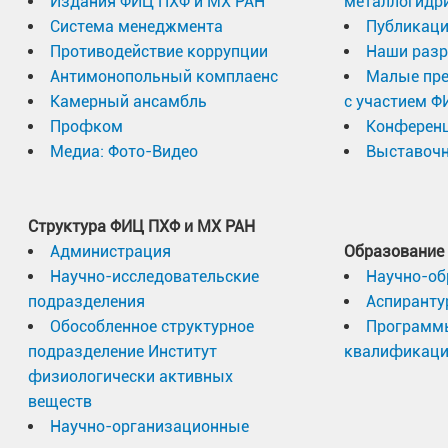
Издания ФИЦ ПХФ и МХ РАН
металлогидр
Система менеджмента
Публикаци
Противодействие коррупции
Наши разр
Антимонопольный комплаенс
Малые пр
Камерный ансамбль
с участием Ф
Профком
Конферен
Медиа: Фото-Видео
Выставочн
Структура ФИЦ ПХФ и МХ РАН
Администрация
Образование
Научно-исследовательские
Научно-об
подразделения
Аспиранту
Обособленное структурное
Программ
подразделение Институт
квалификац
физиологически активных
веществ
Научно-организационные