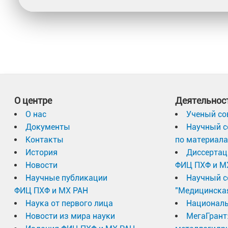
О центре
Деятельнос
О нас
Ученый со
Документы
Научный с
Контакты
по материал
История
Диссертац
Новости
ФИЦ ПХФ и М
Научные публикации
Научный с
ФИЦ ПХФ и МХ РАН
"Медицинска
Наука от первого лица
Националь
Новости из мира науки
МегаГрант