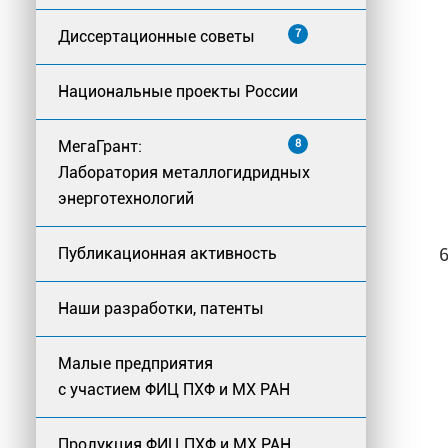
Диссертационные советы
7
Национальные проекты России
МегаГрант:
8
Лаборатория металлогидридных
энерготехнологий
Публикационная активность
Наши разработки, патенты
Малые предприятия
с участием ФИЦ ПХФ и МХ РАН
Продукция ФИЦ ПХФ и МХ РАН