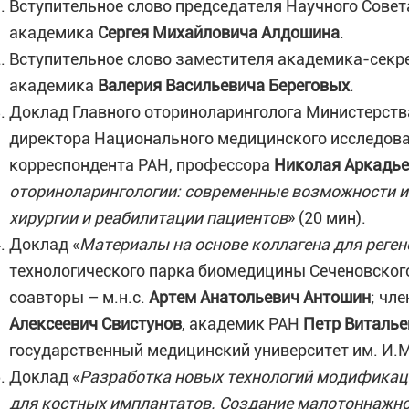
Вступительное слово председателя Научного Сове
академика
Сергея Михайловича Алдошина
.
Вступительное слово заместителя академика-секр
академика
Валерия Васильевича Береговых
.
Доклад Главного оториноларинголога Министерств
директора Национального медицинского исследоват
корреспондента РАН, профессора
Николая Аркадь
оториноларингологии: современные возможности 
хирургии и реабилитации пациентов
» (20 мин).
Доклад «
Материалы на основе коллагена для реге
технологического парка биомедицины Сеченовского 
соавторы – м.н.с.
Артем Анатольевич Антошин
; чл
Алексеевич Свистунов
, академик РАН
Петр Виталье
государственный медицинский университет им. И.М
Доклад «
Разработка новых технологий модификаци
для костных имплантатов. Создание малотоннажн