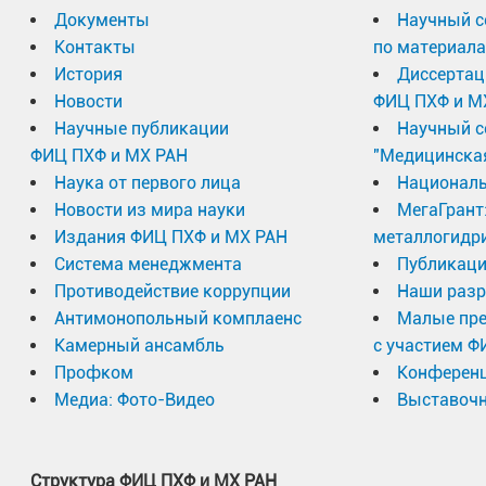
Документы
Научный с
Контакты
по материал
История
Диссертац
Новости
ФИЦ ПХФ и М
Научные публикации
Научный с
ФИЦ ПХФ и МХ РАН
"Медицинска
Наука от первого лица
Националь
Новости из мира науки
МегаГрант
Издания ФИЦ ПХФ и МХ РАН
металлогидр
Система менеджмента
Публикаци
Противодействие коррупции
Наши разр
Антимонопольный комплаенс
Малые пр
Камерный ансамбль
с участием Ф
Профком
Конферен
Медиа: Фото-Видео
Выставочн
Структура ФИЦ ПХФ и МХ РАН