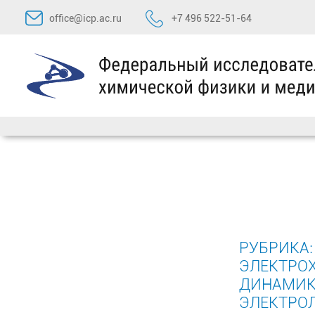
Перейти
office@icp.ac.ru
+7 496 522-51-64
к
содержимому
РУБРИКА
ЭЛЕКТРО
ДИНАМИК
ЭЛЕКТРО