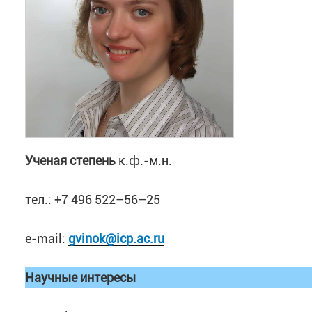
аспирантов и молодых ученых «Ломоносов-2009»,
«Химия» Фестиваля «Молодая наука в классическ
лучший доклад на секции «Химия» Фестиваля «Мо
Иваново.
Список публикаций
Yarmolenko, K.G. Khatmullina, G.R. Baimuratov
Ученая степень
к.ф.-м.н.
nature of the Double Maximum Conductivity of 
Sources //
Mendeleev
Communication
.
2018. V.
тел.: +7 496 522–56–25
Хатмуллина К.Г., Баймуратова Г.Р., Лесничая 
электрохимические свойства новых наноком
e-mail:
gvinok@icp.ac.ru
сополимера поливинилиденфторида с гексаф
соединения. Серия А. 2018. Т.60. №2. С.169-
Научные интересы
Ярмоленко О.В., Юдина А.В., Хатмуллина К.