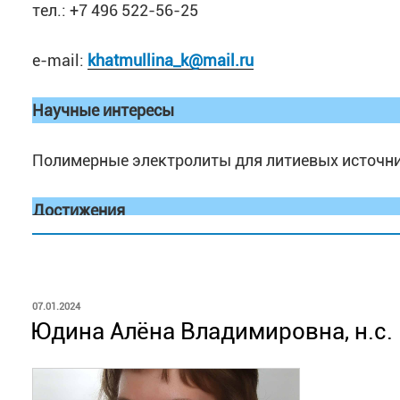
тел.: +7 496 522-56-25
государственный университет
(Иваново)
, тез
e-mail:
khatmullina_k@mail.ru
Научные интересы
Полимерные электролиты для литиевых источни
Достижения
Победитель Общероссийского конкурса молодеж
«Энергия молодости-2010»; победитель конкур
ОПУБЛИКОВАНО
07.01.2024
конкурса» («У.М.Н.И.К.»), который проводился 
Юдина Алёна Владимировна, н.с.
научной школы для молодых ученых «Структура 
дважды лауреат стипендии президента республи
дипломом за лучший доклад на секции «Химия»