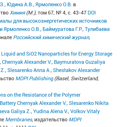
З.
,
Юдина А.В.
,
Ярмоленко О.В.
в
ство
Химия
(М.)
, том 67, № 4, с. 43-47
DOI
иалы для высокоэнергетических источников
и
Ярмоленко О.В.
,
Баймуратова Г.Р.
,
Тулибаева
рнале
Российский химический журнал
,
 Liquid and SiO2 Nanoparticles for Energy Storage
,
Chernyak Alexander V.
,
Baymuratova Guzaliya
 Z.
,
Slesarenko Anna A.
,
Shestakov Alexander
льство
MDPI Publishing
(Basel, Switzerland,
ons on the Resistance of the Polymer
 Battery
Chernyak Alexander V.
,
Slesarenko Nikita
aeva Galiya Z.
,
Yudina Alena V.
,
Volkov Vitaly
ле
Membranes
, издательство
MDPI