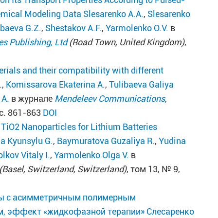
emical Modeling Data
Slesarenko A.A.
,
Slesarenko
ibaeva G.Z.
,
Shestakov A.F.
,
Yarmolenko O.V.
в
es Publishing, Ltd
(Road Town, United Kingdom)
,
ials and their compatibility with different
.
,
Komissarova Ekaterina A.
,
Tulibaeva Galiya
 A.
в журнале
Mendeleev Communications
,
 с. 861-863
DOI
TiO2 Nanoparticles for Lithium Batteries
a Kyunsylu G.
,
Baymuratova Guzaliya R.
,
Yudina
lkov Vitaly I.
,
Yarmolenko Olga V.
в
(Basel, Switzerland, Switzerland)
, том 13, № 9,
ры с асимметричным полимерным
м, эффект «жидкофазной терапии»
Слесаренко