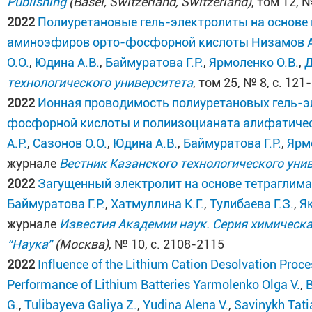
Publishing
(Basel, Switzerland, Switzerland)
, том 12, 
2022
Полиуретановые гель-электролиты на основ
аминоэфиров орто-фосфорной кислоты
Низамов А
О.О.
,
Юдина А.В.
,
Баймуратова Г.Р.
,
Ярмоленко О.В.
,
Д
технологического университета
, том 25, № 8, с. 12
2022
Ионная проводимость полиуретановых гель-э
фосфорной кислоты и полиизоцианата алифатиче
А.Р.
,
Сазонов О.О.
,
Юдина А.В.
,
Баймуратова Г.Р.
,
Ярм
журнале
Вестник Казанского технологического уни
2022
Загущенный электролит на основе тетраглима
Баймуратова Г.Р.
,
Хатмуллина К.Г.
,
Тулибаева Г.З.
,
Я
журнале
Известия Академии наук. Серия химическ
“Наука”
(Москва)
, № 10, с. 2108-2115
2022
Influence of the Lithium Cation Desolvation Proces
Performance of Lithium Batteries
Yarmolenko Olga V.
,
B
G.
,
Tulibayeva Galiya Z.
,
Yudina Alena V.
,
Savinykh Tati