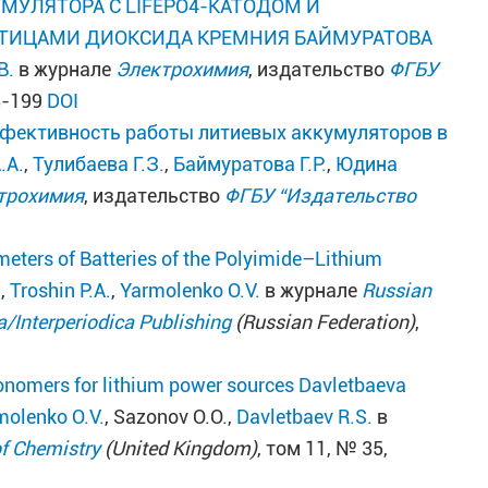
МУЛЯТОРА C LIFEPO4-КАТОДОМ И
СТИЦАМИ ДИОКСИДА КРЕМНИЯ
БАЙМУРАТОВА
В.
в журнале
Электрохимия
, издательство
ФГБУ
88-199
DOI
ффективность работы литиевых аккумуляторов в
.А.
,
Тулибаева Г.З.
,
Баймуратова Г.Р.
,
Юдина
трохимия
, издательство
ФГБУ “Издательство
meters of Batteries of the Polyimide–Lithium
.
,
Troshin P.A.
,
Yarmolenko O.V.
в журнале
Russian
/Interperiodica Publishing
(Russian Federation)
,
onomers for lithium power sources
Davletbaeva
molenko O.V.
, Sazonov O.O.,
Davletbaev R.S.
в
of Chemistry
(United Kingdom)
, том 11, № 35,