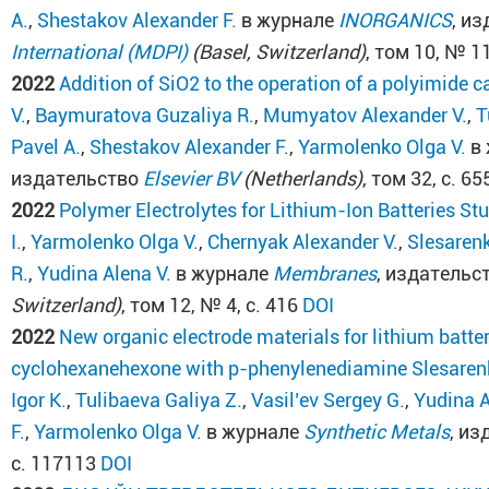
A.
,
Shestakov Alexander F.
в журнале
INORGANICS
, и
International (MDPI)
(Basel, Switzerland)
, том 10, № 11
2022
Addition of SiO2 to the operation of a polyimide 
V.
,
Baymuratova Guzaliya R.
,
Mumyatov Alexander V.
,
T
Pavel A.
,
Shestakov Alexander F.
,
Yarmolenko Olga V.
в 
издательство
Elsevier BV
(Netherlands)
, том 32, с. 6
2022
Polymer Electrolytes for Lithium-Ion Batteries S
I.
,
Yarmolenko Olga V.
,
Chernyak Alexander V.
,
Slesarenk
R.
,
Yudina Alena V.
в журнале
Membranes
, издательс
Switzerland)
, том 12, № 4, с. 416
DOI
2022
New organic electrode materials for lithium batt
cyclohexanehexone with p-phenylenediamine
Slesaren
Igor K.
,
Tulibaeva Galiya Z.
,
Vasil’ev Sergey G.
,
Yudina A
F.
,
Yarmolenko Olga V.
в журнале
Synthetic Metals
, и
с. 117113
DOI