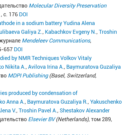
здательство
Molecular Diversity Preservation
, с. 176
DOI
cathode in a sodium battery
Yudina Alena
ulibaeva Galiya Z.
,
Kabachkov Evgeny N.
,
Troshin
журнале
Mendeleev Communications
,
55-657
DOI
tudied by NMR Techniques
Volkov Vitaly
o Nikita A.
,
Avilova Irina A.
,
Baymuratova Guzaliya
тво
MDPI Publishing
(Basel, Switzerland,
eries produced by condensation of
ko Anna A.
,
Baymuratova Guzaliya R.
,
Yakuschenko
lena V.
,
Troshin Pavel A.
,
Shestakov Alexander
здательство
Elsevier BV
(Netherlands)
, том 289,