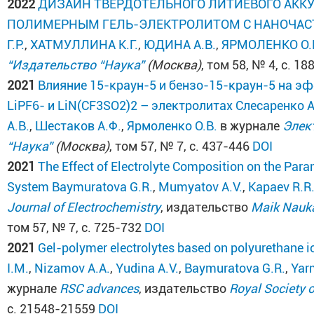
2022
ДИЗАЙН ТВЕРДОТЕЛЬНОГО ЛИТИЕВОГО АККУ
ПОЛИМЕРНЫМ ГЕЛЬ-ЭЛЕКТРОЛИТОМ С НАНОЧА
Г.Р.
,
ХАТМУЛЛИНА К.Г.
,
ЮДИНА А.В.
,
ЯРМОЛЕНКО О.
“Издательство “Наука”
(Москва)
, том 58, № 4, с. 1
2021
Влияние 15-краун-5 и бензо-15-краун-5 на э
LiPF6- и LiN(CF3SO2)2 – электролитах
Слесаренко А
А.В.
,
Шестаков А.Ф.
,
Ярмоленко О.В.
в журнале
Элек
“Наука”
(Москва)
, том 57, № 7, с. 437-446
DOI
2021
The Effect of Electrolyte Composition on the Para
System
Baymuratova G.R.
,
Mumyatov A.V.
,
Kapaev R.R
Journal of Electrochemistry
, издательство
Maik Nauka
том 57, № 7, с. 725-732
DOI
2021
Gel-polymer electrolytes based on polyurethane i
I.M.
,
Nizamov A.A.
,
Yudina A.V.
,
Baymuratova G.R.
,
Yar
журнале
RSC advances
, издательство
Royal Society 
с. 21548-21559
DOI