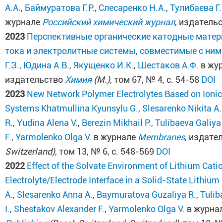
А.А.
,
Баймуратова Г.Р.
,
Слесаренко Н.А.
,
Тулибаева Г.
журнале
Российский химический журнал
, издатель
2023
Перспективные органические катодные матер
тока и электролитные системы, совместимые с ним
Г.З.
,
Юдина А.В.
,
Якущенко И.К.
,
Шестаков А.Ф.
в жу
издательство
Химия
(М.)
, том 67, № 4, с. 54-58
DOI
2023
New Network Polymer Electrolytes Based on Ionic
Systems
Khatmullina Kyunsylu G.
,
Slesarenko Nikita A.
R.
,
Yudina Alena V.
,
Berezin Mikhail P.
,
Tulibaeva Galiya
F.
,
Yarmolenko Olga V.
в журнале
Membranes
, издате
Switzerland)
, том 13, № 6, с. 548-569
DOI
2022
Effect of the Solvate Environment of Lithium Cati
Electrolyte/Electrode Interface in a Solid-State Lithium
A.
,
Slesarenko Anna A.
,
Baymuratova Guzaliya R.
,
Tulib
I.
,
Shestakov Alexander F.
,
Yarmolenko Olga V.
в журна