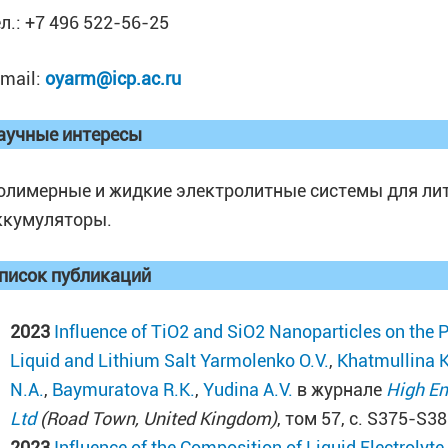
ел.: +7 496 522-56-25
-mail:
oyarm@icp.ac.ru
аучные интересы
олимерные и жидкие электролитные системы для лит
ккумуляторы.
писок публикаций
2023
Influence of TiO2 and SiO2 Nanoparticles on the P
Liquid and Lithium Salt
Yarmolenko O.V.
,
Khatmullina K
N.A.
,
Baymuratova R.K.
,
Yudina A.V.
в журнале
High En
Ltd
(Road Town, United Kingdom)
, том 57, с. S375-S3
2023
Influence of the Composition of Liquid Electrolyte