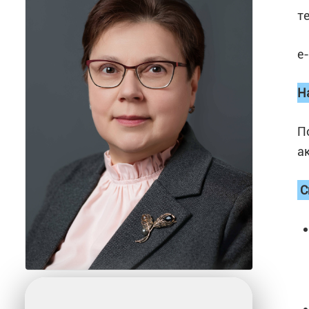
т
e
Н
П
а
С