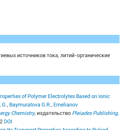
иевых источников тока, литий-органические
roperties of Polymer Electrolytes Based on Ionic
.G.
,
Baymuratova G.R.
,
Emelianov
ergy Chemistry
, издательство
Pleiades Publishing,
82
DOI
 on Its Transport Properties According to Pulsed-