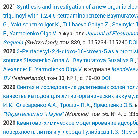
2021
Synthesis and investigation of a new organic ele
triquinoyl with 1,2,4,5-tetraaminobenzene
Baymuratova
G.
,
Yakuschenko Igor K.
,
Tulibaeva Galiya Z.
,
Savinykh T
F.
,
Yarmolenko Olga V.
в журнале
Journal of Electroana
Sequoia
(Switzerland)
, том 889, с. 115234-115240
DOI
2020
3-Pentadecyl-2,4-dioxo-16-crown-5 as a promising
sources
Slesarenko Anna A.
,
Baymuratova Guzaliya R.
,
Alexander F.
,
Yarmolenko Olga V.
в журнале
Mendeleev
BV
(Netherlands)
, том 30, № 1, с. 78-80
DOI
2020
Cинтез и исследование дилитиевых солей пол
качестве катодов для литий-органических аккуму
И.К.
,
Слесаренко А.А.
,
Трошин П.А.
,
Ярмоленко О.В.
в
“Издательство “Наука”
(Москва)
, том 56, № 4, с. 3
2020
Квантово-химическое моделирование адсорбц
поверхность лития и углерода
Тулибаева Г.З.
,
Ярмол