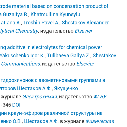
ctrode material based on condensation product of
 Guzaliya R.
,
Khatmullina Kyunsylu
atiana A.
,
Troshin Pavel A.
,
Shestakov Alexander
lytical Chemistry
, издательство
Elsevier
 additive in electrolytes for chemical power
Yakuschenko Igor K.
,
Tulibaeva Galiya Z.
,
Shestakov
 Communications
, издательство
Elsevier
игидрохинонов с азометиновыми группами в
ляторов
Шестаков А.Ф.
,
Якущенко
 журнале
Электрохимия
, издательство
ФГБУ
36-346
DOI
ии краун-эфиров различной структуры на
енко О.В.
,
Шестаков А.Ф.
в журнале
Физическая