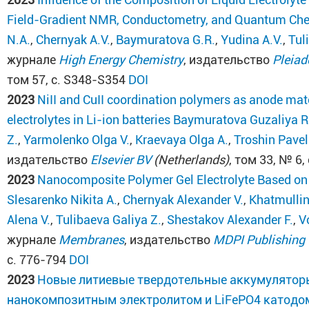
Field-Gradient NMR, Conductometry, and Quantum Ch
N.A.
,
Chernyak A.V.
,
Baymuratova G.R.
,
Yudina A.V.
,
Tul
журнале
High Energy Chemistry
, издательство
Pleiad
том 57, с. S348-S354
DOI
2023
NiII and CuII coordination polymers as anode mater
electrolytes in Li-ion batteries
Baymuratova Guzaliya R
Z.
,
Yarmolenko Olga V.
,
Kraevaya Olga A.
,
Troshin Pavel
издательство
Elsevier BV
(Netherlands)
, том 33, № 6,
2023
Nanocomposite Polymer Gel Electrolyte Based on 
Slesarenko Nikita A.
,
Chernyak Alexander V.
,
Khatmullin
Alena V.
,
Tulibaeva Galiya Z.
,
Shestakov Alexander F.
,
Vo
журнале
Membranes
, издательство
MDPI Publishing
с. 776-794
DOI
2023
Новые литиевые твердотельные аккумулято
нанокомпозитным электролитом и LiFePO4 катодо