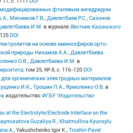
№ 11, с. 1111
DOI
е модифицированных фталевым ангидридом
.А.
,
Мясников Г.В.
,
Давлетбаев Р.С.
,
Сазонов
авлетбаева И.М.
в журнале
Вестник Казанского
1-125
DOI
лектролитов на основе аминоэфиров орто-
ской природы
Низамов А.А.
,
Давлетбаева
оленко О.В.
,
Давлетбаева И.М.
в
верситета
, том 25, № 8, с. 116-120
DOI
 для органических электродных материалов
кущенко И.К.
,
Трошин П.А.
,
Ярмоленко О.В.
в
ая
, издательство
ФГБУ “Издательство
s at the Electrolyte/Electrode Interface on the
aymuratova Guzaliya R.
,
Khatmullina Kyunsylu
ana A.
, Yakushchenko Igor K.,
Troshin Pavel