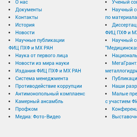
О нас
Ученый со
Документы
Научный с
Контакты
по материал
История
Диссертац
Новости
ФИЦ ПХФ и М
Научные публикации
Научный с
ФИЦ ПХФ и МХ РАН
"Медицинска
Наука от первого лица
Националь
Новости из мира науки
МегаГрант
Издания ФИЦ ПХФ и МХ РАН
металлогидр
Система менеджмента
Публикаци
Противодействие коррупции
Наши разр
Антимонопольный комплаенс
Малые пр
Камерный ансамбль
с участием Ф
Профком
Конферен
Медиа: Фото-Видео
Выставочн