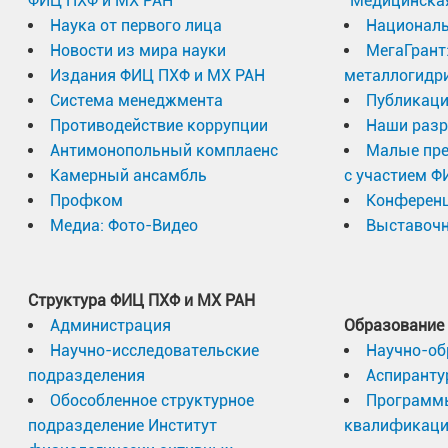
ФИЦ ПХФ и МХ РАН
"Медицинска
Наука от первого лица
Националь
Новости из мира науки
МегаГрант
Издания ФИЦ ПХФ и МХ РАН
металлогидр
Система менеджмента
Публикаци
Противодействие коррупции
Наши разр
Антимонопольный комплаенс
Малые пр
Камерный ансамбль
с участием Ф
Профком
Конферен
Медиа: Фото-Видео
Выставочн
Структура ФИЦ ПХФ и МХ РАН
Администрация
Образование
Научно-исследовательские
Научно-об
подразделения
Аспиранту
Обособленное структурное
Программ
подразделение Институт
квалификац