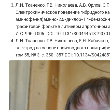
Л.И. Ткаченко, Г.В. Николаева, А.В. Орлов, С.Г
Электрохимическое поведение гибридного на
аминофенил)амино-2,5-дихлор-1,4-бензохино
графитовой фольге в литиевом апротонном эл
7. С. 996-1005. DOI: 10.1134/S0044461819070
Л.И. Ткаченко, Г.В. Николаева, Е.Н. Кабачко
электрод на основе производного политрифе
том 55, № 3, с. 350–357 DOI: 10.1134/S04248