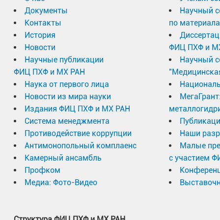
Документы
Научный с
Контакты
по материал
Дмитриев А.И.
, Куликов А.В., Гильмутдинов И
История
Диссертац
С.И., Мягков В.Г. Магнитная анизотропия в т
Новости
ФИЦ ПХФ и М
ферромагнитного резонанса // Поверхность.
Научные публикации
Научный с
исследования. 2019, 3, 49.
ФИЦ ПХФ и МХ РАН
"Медицинска
Англоязычная версия.
Наука от первого лица
Националь
Новости из мира науки
МегаГрант
Dmitriev A.I.
, Kulikov A.V., Gilmutdinov I.F., Dremov
Издания ФИЦ ПХФ и МХ РАН
металлогидр
Система менеджмента
Публикаци
V.G. Magnetic Anisotropy in Thin Films of FePt Det
Противодействие коррупции
Наши разр
Surface Investigation: X-ray, Synchrotron and Neutr
Антимонопольный комплаенс
Малые пр
Камерный ансамбль
с участием Ф
Конференции
Профком
Конферен
Медиа: Фото-Видео
Выставочн
Участие в конференциях
(последние 5 лет):
А.И. Дмитриев
, А.В. Кочура, А.П. Кузьменко,
Структура ФИЦ ПХФ и МХ РАН