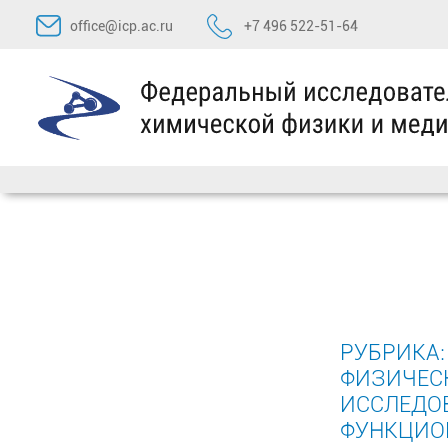
Перейти
office@icp.ac.ru
+7 496 522-51-64
к
содержимому
РУБРИКА
ФИЗИЧЕС
ИССЛЕДО
ФУНКЦИО