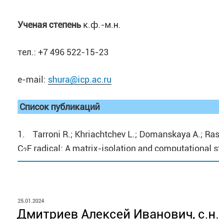
(Беларусь, 2022 г.)
Ученая степень
к.ф.-м.н.
тел.: +7 496 522-15-23
e-mail:
shura@icp.ac.ru
Список публикаций
1. Tarroni R.; Khriachtchev L.; Domanskaya A.; Ras
C
F radical: A matrix-isolation and computational s
2
224.
2. Khriachtchev L., Domanskaya A., Lundell J., Aki
Study of HNgCCF and HCCNgF Molecules (Ng = Ar, Kr,
ОПУБЛИКОВАНО
25.01.2024
– N. 12. – P. 4181-4187.
Дмитриев Алексей Иванович, с.н.