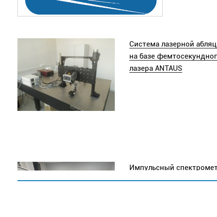
Система лазерной абля
на базе фемтосекундно
лазера ANTAUS
Импульсный спектроме
ЭПР Х-диапазона ZT15P
(Zhongtai, Китай, 2023)