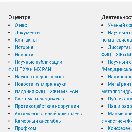
О центре
Деятельнос
О нас
Ученый со
Документы
Научный с
Контакты
по материал
История
Диссертац
Новости
ФИЦ ПХФ и М
Научные публикации
Научный с
ФИЦ ПХФ и МХ РАН
"Медицинска
Наука от первого лица
Националь
Новости из мира науки
МегаГрант
Издания ФИЦ ПХФ и МХ РАН
металлогидр
Система менеджмента
Публикаци
Противодействие коррупции
Наши разр
Антимонопольный комплаенс
Малые пр
Камерный ансамбль
с участием Ф
Профком
Конферен