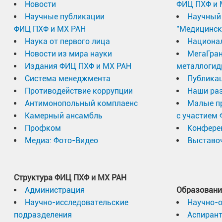
Новости
ФИЦ ПХФ и 
Научные публикации
Научный 
ФИЦ ПХФ и МХ РАН
"Медицинск
Наука от первого лица
Национа
Новости из мира науки
МегаГран
Издания ФИЦ ПХФ и МХ РАН
металлогид
Система менеджмента
Публика
Противодействие коррупции
Наши раз
Антимонопольный комплаенс
Малые п
Камерный ансамбль
с участием
Профком
Конфере
Медиа: Фото-Видео
Выставоч
Структура ФИЦ ПХФ и МХ РАН
Администрация
Образовани
Научно-исследовательские
Научно-
подразделения
Аспиран