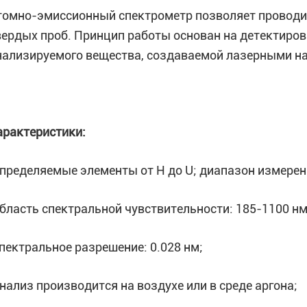
томно-эмиссионный спектрометр позволяет проводи
вердых проб. Принцип работы основан на детектиро
нализируемого вещества, создаваемой лазерными 
арактеристики
:
определяемые элементы от H до U; диапазон измерения
область спектральной чувствительности: 185-1100 нм
спектральное разрешение: 0.028 нм;
анализ производится на воздухе или в среде аргона;