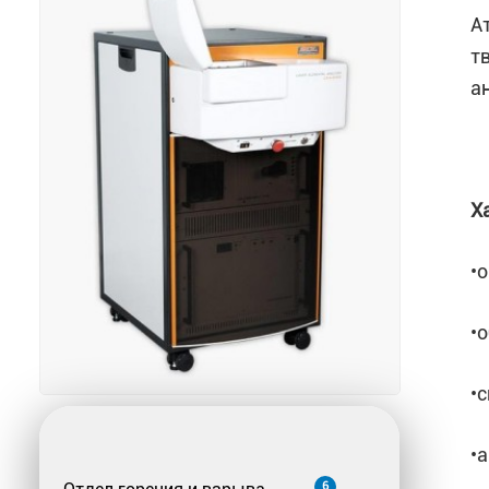
А
т
а
Х
•
•
•
•
6