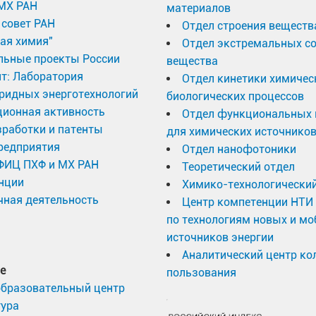
МХ РАН
материалов
совет РАН
Отдел строения веществ
ая химия"
Отдел экстремальных с
льные проекты России
вещества
т: Лаборатория
Отдел кинетики химичес
ридных энерготехнологий
биологических процессов
ционная активность
Отдел функциональных 
работки и патенты
для химических источников
редприятия
Отдел нанофотоники
 ФИЦ ПХФ и МХ РАН
Теоретический отдел
нции
Химико-технологический
ная деятельность
Центр компетенции НТИ
по технологиям новых и м
источников энергии
Аналитический центр ко
е
пользования
образовательный центр
тура