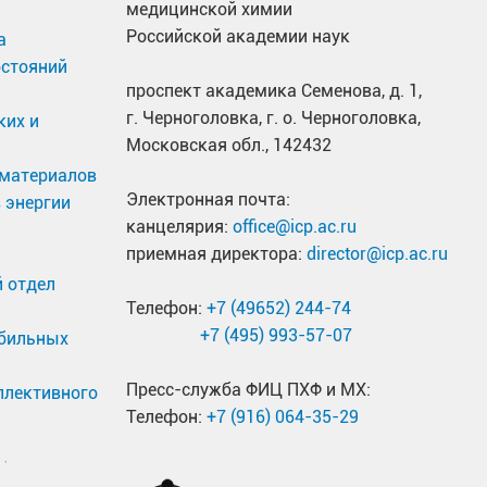
медицинской химии
Российской академии наук
а
остояний
проспект академика Семенова, д. 1,
г. Черноголовка, г. о. Черноголовка,
ких и
Московская обл., 142432
материалов
Электронная почта:
 энергии
канцелярия:
office@icp.ac.ru
приемная директора:
director@icp.ac.ru
 отдел
Телефон:
+7 (49652) 244-74
+7 (495) 993-57-07
обильных
Пресс-служба ФИЦ ПХФ и МХ:
ллективного
Телефон:
+7 (916) 064-35-29