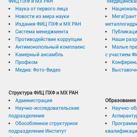
ФИЦ ПХФ и МХ РАН
"Медицинска
Наука от первого лица
Националь
Новости из мира науки
МегаГрант
Издания ФИЦ ПХФ и МХ РАН
металлогидр
Система менеджмента
Публикаци
Противодействие коррупции
Наши разр
Антимонопольный комплаенс
Малые пр
Камерный ансамбль
с участием Ф
Профком
Конферен
Медиа: Фото-Видео
Выставочн
Структура ФИЦ ПХФ и МХ РАН
Администрация
Образование
Научно-исследовательские
Научно-об
подразделения
Аспиранту
Обособленное структурное
Программ
подразделение Институт
квалификац