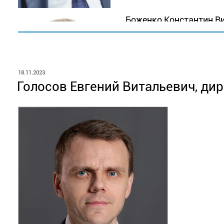
Боженко Константин Вик
Подробнее
ОПУБЛИКОВАНО
18.11.2023
Голосов Евгений Витальевич, ди
Санина Наталия Алексе
Подробнее
Ткачев Валерий Владими
Подробнее