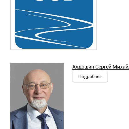
Белонович Валерия Львовна
, м.н.с
Штефанец Валерия Павловна
, м.н.с.
Алдошин Сергей Михай
Подробнее