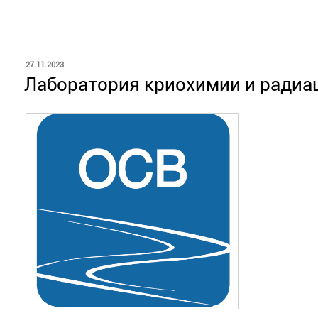
ОПУБЛИКОВАНО
27.11.2023
Лаборатория криохимии и радиа