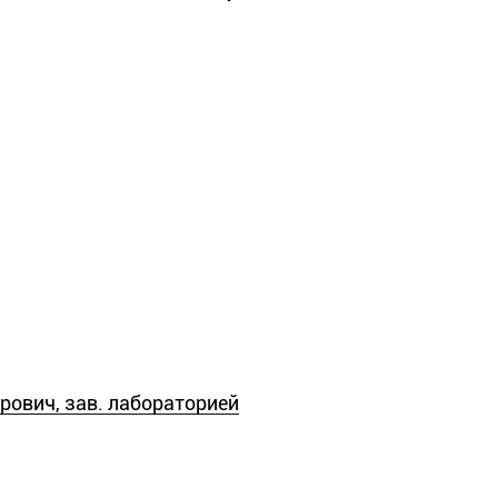
ванович, с.н.с.
, с.н.с.
ович, зав. лабораторией