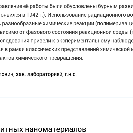
равление её работы были обусловлены бурным разв
оявился в 1942 г.). Использование радиационного в
ь разнообразные химические реакции (полимеризаци
ависимо от фазового состояния реакционной среды (
сследования привели к экспериментальному наблюде
я в рамки классических представлений химической 
 актов химического превращения.
ич, зав. лабораторией, г.н.с.
вич, г.н.с.
нитных наноматериалов