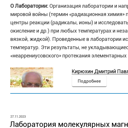
О Лаборатории:
Организация лаборатории и нап
мировой войны (термин «радиационная химия» п
центры реакции (радикалы, ионы) и исследоват
окисление и др.) при любых температурах и нез
вязкой, жидкой). Проведенные в лаборатории и
температур. Эти результаты, не укладывающиес
«неаррениусовского» протекания элементарных
Кирюхин Дмитрий Павлов
Подробнее
Аллаяров Садулла Реймо
ОПУБЛИКОВАНО
27.11.2023
Лаборатория молекулярных маг
Подробнее