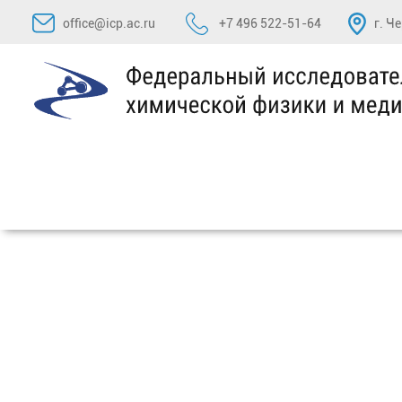
Перейти
office@icp.ac.ru
+7 496 522-51-64
г. Ч
к
содержимому