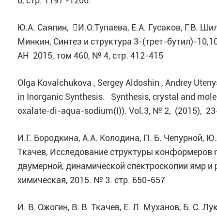
6, стр. 1197 -1206.
Ю.А. Саяпин, И.О.Тупаева, Е.А. Гусаков, Г.В. Ш
Минкин, Синтез и структура 3-(трет-бутил)-10,
АН 2015, том 460, № 4, стр. 412-415
Olga Kovalchukova , Sergey Aldoshin , Andrey Uten
in Inorganic Synthesis. Synthesis, crystal and mol
oxalate-di-aqua-sodium(I)). Vol.3, № 2, (2015), 2
И.Г. Бородкина, А.А. Колодина, П. Б. Чепурной, Ю.А
Ткачев, Исследование структуры конформеров 
двумерной, динамической спектроскопии ямр и 
химическая, 2015. № 3. стр. 650-657
И. В. Ожогин, В. В. Ткачев, Е. Л. Муханов, Б. С. 