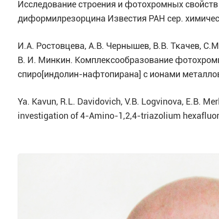
Исследование строения и фотохромных свойств 
диформилрезорцина Известия РАН сер. химическ
И.А. Ростовцева, А.В. Чернышев, В.В. Ткачев, С.
В. И. Минкин. Комплексообразование фотохромн
cпиро[индолин-нафтопирана] с ионами металлов,
Ya. Kavun, R.L. Davidovich, V.B. Logvinova, E.B. Mer
investigation of 4-Amino-1,2,4-triazolium hexafluor