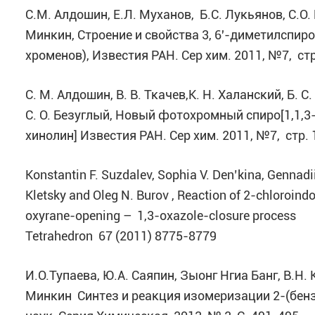
С.М. Алдошин, Е.Л. Муханов, Б.С. Лукьянов, С.О
Минкин, Строение и свойства 3, 6′-диметилспиро
хроменов), Известия РАН. Сер хим. 2011, №7, стр
С. М. Алдошин, В. В. Ткачев,К. Н. Халанский, Б. С
С. О. Безуглый, Новый фотохромный спиро[1,1,3-
хинолин] Известия РАН. Сер хим. 2011, №7, стр.
Konstantin F. Suzdalev, Sophia V. Den’kina, Gennadii 
Kletsky and Oleg N. Burov , Reaction of 2-chloroi
oxyrane-opening – 1,3-
Tetrahedron 67 (2011) 8775-8779
И.О.Тупаева, Ю.А. Саяпин, Зыонг Нгиа Банг, В.Н. 
Минкин Синтез и реакция изомеризации 2-(бенз