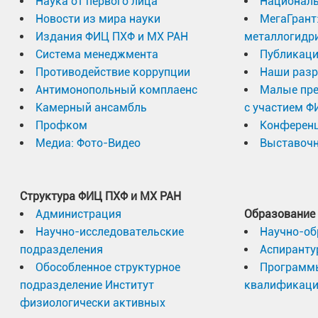
Наука от первого лица
Националь
Новости из мира науки
МегаГрант
Издания ФИЦ ПХФ и МХ РАН
металлогидр
Система менеджмента
Публикаци
Противодействие коррупции
Наши разр
Антимонопольный комплаенс
Малые пр
Камерный ансамбль
с участием Ф
Профком
Конферен
Медиа: Фото-Видео
Выставочн
Структура ФИЦ ПХФ и МХ РАН
Администрация
Образование
Научно-исследовательские
Научно-об
подразделения
Аспиранту
Обособленное структурное
Программ
подразделение Институт
квалификац
физиологически активных