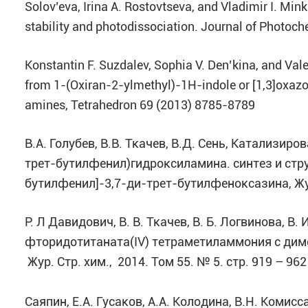
Solov’eva, Irina A. Rostovtseva, and Vladimir I. Min
stability and photodissociation. Journal of Photoc
Konstantin F. Suzdalev, Sophia V. Den’kina, and Val
from 1-(Oxiran-2-ylmethyl)-1H-indole or [1,3]oxazol
amines, Tetrahedron 69 (2013) 8785-8789
В.А. Голубев, В.В. Ткачев, В.Д. Сень, Катализи
трет-бутилфенил)гидроксиламина. синтез и струк
бутилфенил]-3,7-ди-трет-бутилфеноксазина, Жур
Р. Л Давидович, В. В. Ткачев, В. Б. Логвинова, В. 
фторидотитаната(IV) тетраметиламмония с ди
Жур. Стр. хим., 2014. Том 55. № 5. стр. 919 – 962
Саяпин, Е.А. Гусаков, А.А. Колодина, В.Н. Комисса