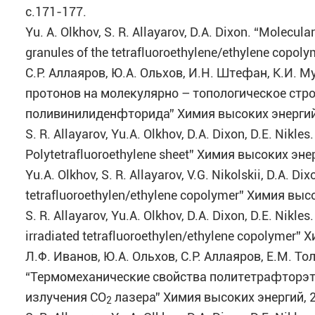
c.171-177.
Yu. A. Olkhov, S. R. Allayarov, D.A. Dixon. “Molecu
granules of the tetrafluoroethylene/ethylene copo
С.Р. Аллаяров, Ю.А. Ольхов, И.Н. Штефан, К.И. М
протонов на молекулярно – топологическое стр
поливинилиденфторида” Химия высоких энергий, 
S. R. Allayarov, Yu.А. Olkhov, D.A. Dixon, D.E. Nikl
Polytetrafluoroethylene sheet” Химия высоких энер
Yu.A. Olkhov, S. R. Allayarov, V.G. Nikolskii, D.A. 
tetrafluoroethylen/ethylene copolymer” Химия высо
S. R. Allayarov, Yu.A. Olkhov, D.A. Dixon, D.E. Nik
irradiated tetrafluoroethylen/ethylene copolymer”
Л.Ф. Иванов, Ю.А. Ольхов, С.Р. Аллаяров, Е.М. То
“Термомеханические свойства политетрафторэт
излучения СО
лазера” Химия высоких энергий, 20
2