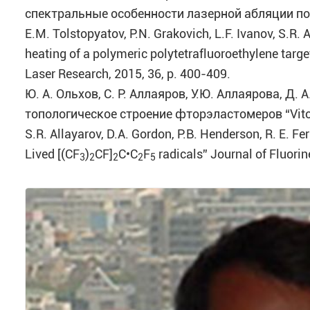
спектральные особенности лазерной абляции пол
E.M. Tolstopyatov, P.N. Grakovich, L.F. Ivanov, S.R. A
heating of a polymeric polytetrafluoroethylene targe
Laser Research, 2015, 36, p. 400-409.
Ю. А. Ольхов, С. Р. Аллаяров, У.Ю. Аллаярова, Д
топологическое строение фторэластомеров “Viton
S.R. Allayarov, D.A. Gordon, P.B. Henderson, R. E. F
Lived [(CF
)
CF]
C•C
F
radicals” Journal of Fluorin
3
2
2
2
5