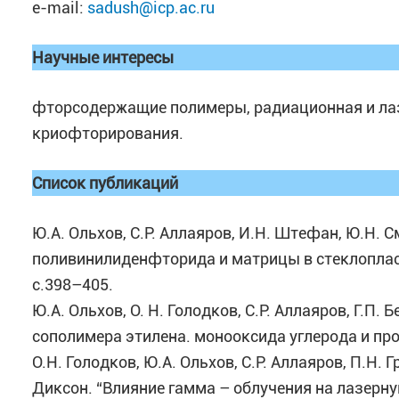
e-mail:
sadush@icp.ac.ru
Научные интересы
фторсодержащие полимеры, радиационная и лаз
криофторирования.
Список публикаций
Ю.А. Ольхов, С.Р. Аллаяров, И.Н. Штефан, Ю.Н. 
поливинилиденфторида и матрицы в стеклопласти
с.398–405.
Ю.А. Ольхов, О. Н. Голодков, С.Р. Аллаяров, Г.П
сополимера этилена. монооксида углерода и про
О.Н. Голодков, Ю.A. Ольхов, С.Р. Аллаяров, П.Н. Г
Диксон. “Влияние гамма – облучения на лазерну