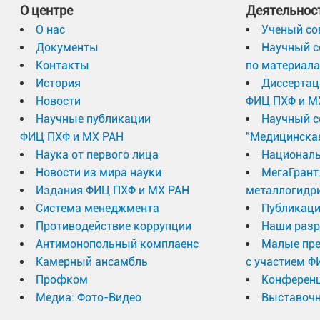
О центре
Деятельнос
О нас
Ученый со
Документы
Научный с
Контакты
по материал
История
Диссертац
Новости
ФИЦ ПХФ и М
Научные публикации
Научный с
ФИЦ ПХФ и МХ РАН
"Медицинска
Наука от первого лица
Националь
Новости из мира науки
МегаГрант
Издания ФИЦ ПХФ и МХ РАН
металлогидр
Система менеджмента
Публикаци
Противодействие коррупции
Наши разр
Антимонопольный комплаенс
Малые пр
Камерный ансамбль
с участием Ф
Профком
Конферен
Медиа: Фото-Видео
Выставочн