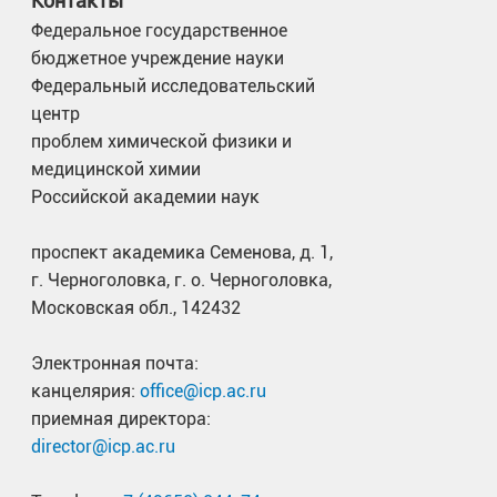
Контакты
Черков
Федеральное государственное
Елена Г
Редакционно-издательская группа
бюджетное учреждение науки
Никола
Федеральный исследовательский
Елена В
центр
проблем химической физики и
Новак
Отдел связи
медицинской химии
Ирина С
Российской академии наук
Андриа
проспект академика Семенова, д. 1,
Отдел пожарной
Сергей 
г. Черноголовка, г. о. Черноголовка,
безопасности
Мирошн
Московская обл., 142432
Алекса
Электронная почта:
Харито
канцелярия:
office@icp.ac.ru
Автохозяйство
Павел 
приемная директора:
director@icp.ac.ru