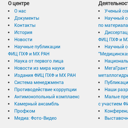
О центре
Деятельнос
О нас
Ученый со
И.О. начальника ремонтно-производственного
Документы
Научный с
участка
Контакты
по материал
История
Диссертац
Новости
ФИЦ ПХФ и М
Начальник инженерно-технического участка
Научные публикации
Научный с
ФИЦ ПХФ и МХ РАН
"Медицинска
Наука от первого лица
Националь
Начальник нормативно-сметного участка
Новости из мира науки
МегаГрант
Издания ФИЦ ПХФ и МХ РАН
металлогидр
Участок по содержанию
Система менеджмента
Публикаци
Противодействие коррупции
Наши разр
Антимонопольный комплаенс
Малые пр
старший комендант
Камерный ансамбль
с участием Ф
Профком
Конферен
старший комендант
Медиа: Фото-Видео
Выставочн