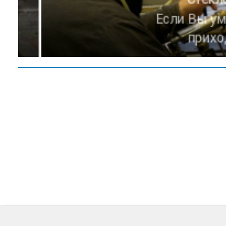
Если Вы умеете
приходит
Административно-хозяйственны
Начальник отдела АХО
Заместитель начальника АХО
Начальник участка “Полигон”