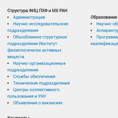
Структура ФИЦ ПХФ и МХ РАН
Администрация
Образование
Технические службы
Научно-исследовательские
Научно-об
подразделения
Аспиранту
Долгов
Обособленное структурное
Программ
подразделение Институт
квалификац
Главный инженер
Алекса
физиологически активных
Конста
веществ
Научно-организационные
Шишак
подразделения
Отдел главного инженера
Наталья
Службы обеспечения
Технические подразделения
Центры коллективного
Отдел главного механика
Бобков
пользования и УНУ
Демин
Объявления о вакансиях
Отдел главного энергетика
Алекса