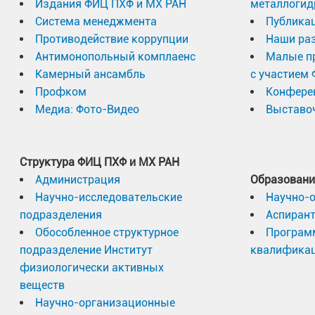
Издания ФИЦ ПХФ и МХ РАН
металлогид
Система менеджмента
Публика
Противодействие коррупции
Наши раз
Антимонопольный комплаенс
Малые п
Камерный ансамбль
с участием
Профком
Конфере
Медиа: Фото-Видео
Выставоч
Структура ФИЦ ПХФ и МХ РАН
Администрация
Образовани
Научно-исследовательские
Научно-
подразделения
Аспиран
Обособленное структурное
Програм
подразделение Институт
квалифика
физиологически активных
веществ
Научно-организационные