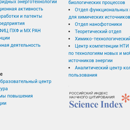
ридных энерготехнологий
биологических процессов
ционная активность
Отдел функциональных 
работки и патенты
для химических источников
редприятия
Отдел нанофотоники
 ФИЦ ПХФ и МХ РАН
Теоретический отдел
нции
Химико-технологический
ная деятельность
Центр компетенции НТИ
по технологиям новых и м
источников энергии
Аналитический центр ко
е
пользования
образовательный центр
тура
мы повышения
ции