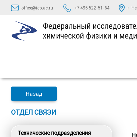
Перейти
office@icp.ac.ru
+7 496 522-51-64
г. Ч
к
содержимому
Назад
ОТДЕЛ СВЯЗИ
Технические подразделения
Н