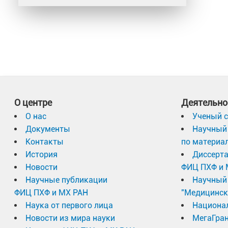
О центре
Деятельно
О нас
Ученый с
Документы
Научный 
Контакты
по материа
История
Диссерт
Новости
ФИЦ ПХФ и 
Научные публикации
Научный 
ФИЦ ПХФ и МХ РАН
"Медицинск
Наука от первого лица
Национа
Новости из мира науки
МегаГран