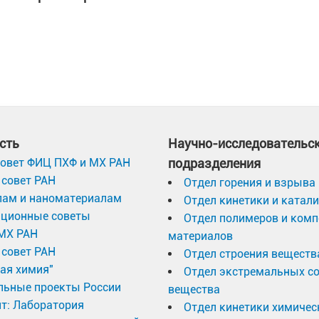
сть
Научно-исследовательс
овет ФИЦ ПХФ и МХ РАН
подразделения
совет РАН
Отдел горения и взрыва
лам и наноматериалам
Отдел кинетики и катал
ационные советы
Отдел полимеров и ком
МХ РАН
материалов
совет РАН
Отдел строения веществ
ая химия"
Отдел экстремальных с
льные проекты России
вещества
т: Лаборатория
Отдел кинетики химичес