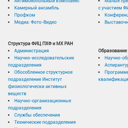
Антимонопольный комплаенс
Малые пр
Камерный ансамбль
с участием Ф
Профком
Конферен
Медиа: Фото-Видео
Выставочн
Структура ФИЦ ПХФ и МХ РАН
Администрация
Образование
Научно-исследовательские
Научно-об
подразделения
Аспиранту
Обособленное структурное
Программ
подразделение Институт
квалификац
физиологически активных
веществ
Научно-организационные
подразделения
Службы обеспечения
Технические подразделения