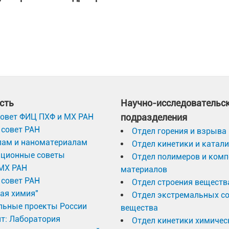
сть
Научно-исследовательс
овет ФИЦ ПХФ и МХ РАН
подразделения
совет РАН
Отдел горения и взрыва
лам и наноматериалам
Отдел кинетики и катал
ационные советы
Отдел полимеров и ком
МХ РАН
материалов
совет РАН
Отдел строения веществ
ая химия"
Отдел экстремальных с
льные проекты России
вещества
т: Лаборатория
Отдел кинетики химичес