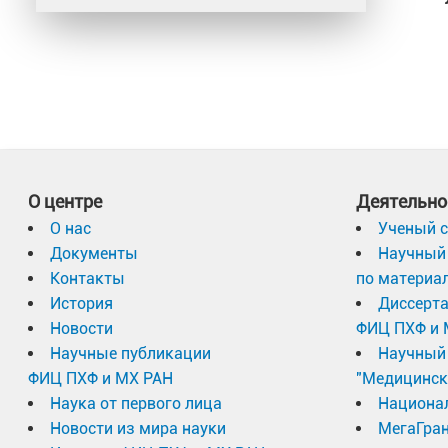
О центре
Деятельно
О нас
Ученый с
Документы
Научный 
Контакты
по материа
История
Диссерт
Новости
ФИЦ ПХФ и 
Научные публикации
Научный 
ФИЦ ПХФ и МХ РАН
"Медицинск
Наука от первого лица
Национа
Новости из мира науки
МегаГран