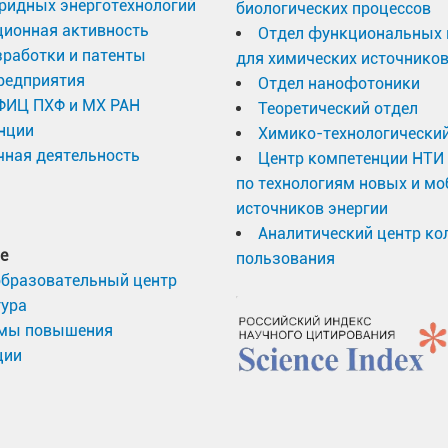
ридных энерготехнологий
биологических процессов
ционная активность
Отдел функциональных 
работки и патенты
для химических источников
редприятия
Отдел нанофотоники
 ФИЦ ПХФ и МХ РАН
Теоретический отдел
нции
Химико-технологический
ная деятельность
Центр компетенции НТИ
по технологиям новых и м
источников энергии
Аналитический центр ко
е
пользования
образовательный центр
тура
мы повышения
ции