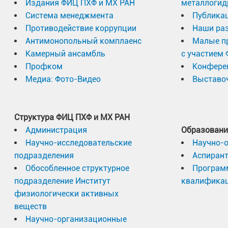
Издания ФИЦ ПХФ и МХ РАН
металлогид
Система менеджмента
Публика
Противодействие коррупции
Наши раз
Антимонопольный комплаенс
Малые п
Камерный ансамбль
с участием
Профком
Конфере
Медиа: Фото-Видео
Выставоч
Структура ФИЦ ПХФ и МХ РАН
Администрация
Образовани
Научно-исследовательские
Научно-
подразделения
Аспиран
Обособленное структурное
Програм
подразделение Институт
квалифика
физиологически активных
веществ
Научно-организационные