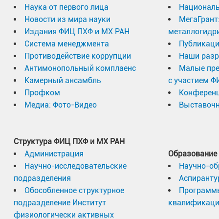
Наука от первого лица
Националь
Новости из мира науки
МегаГрант
Издания ФИЦ ПХФ и МХ РАН
металлогидр
Система менеджмента
Публикаци
Противодействие коррупции
Наши разр
Антимонопольный комплаенс
Малые пр
Камерный ансамбль
с участием Ф
Профком
Конферен
Медиа: Фото-Видео
Выставочн
Структура ФИЦ ПХФ и МХ РАН
Администрация
Образование
Научно-исследовательские
Научно-об
подразделения
Аспиранту
Обособленное структурное
Программ
подразделение Институт
квалификац
физиологически активных