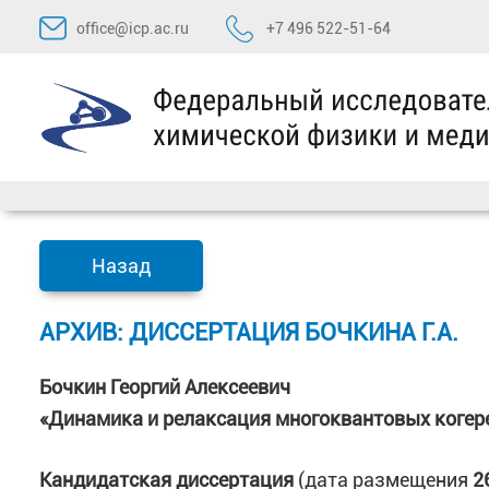
Перейти
office@icp.ac.ru
+7 496 522-51-64
к
содержимому
Назад
АРХИВ: ДИССЕРТАЦИЯ БОЧКИНА Г.А.
Бочкин Георгий Алексеевич
«Динамика и релаксация многоквантовых когер
Кандидатская диссертация
(дата размещения
26