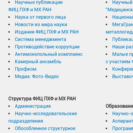
Научные публикации
Научный 
ФИЦ ПХФ и МХ РАН
"Медицинск
Наука от первого лица
Национа
Новости из мира науки
МегаГран
Издания ФИЦ ПХФ и МХ РАН
металлогид
Система менеджмента
Публика
Противодействие коррупции
Наши раз
Антимонопольный комплаенс
Малые п
Камерный ансамбль
с участием
Профком
Конфере
Медиа: Фото-Видео
Выставоч
Структура ФИЦ ПХФ и МХ РАН
Администрация
Образовани
Научно-исследовательские
Научно-
подразделения
Аспиран
Обособленное структурное
Програм