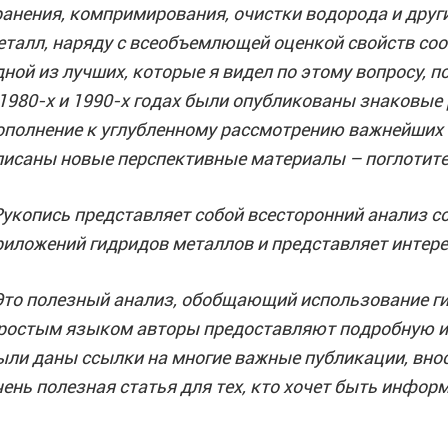
ранения, компримирования, очистки водорода и друг
еталл, наряду с всеобъемлющей оценкой свойств со
дной из лучших, которые я видел по этому вопросу, по
 1980-х и 1990-х годах были опубликованы знаковые
ополнение к углубленному рассмотрению важнейших 
писаны новые перспективные материалы – поглотит
Рукопись представляет собой всесторонний анализ с
риложений гидридов металлов и представляет интере
Это полезный анализ, обобщающий использование ги
ростым языком авторы предоставляют подробную и
ыли даны ссылки на многие важные публикации, внося
чень полезная статья для тех, кто хочет быть инфо