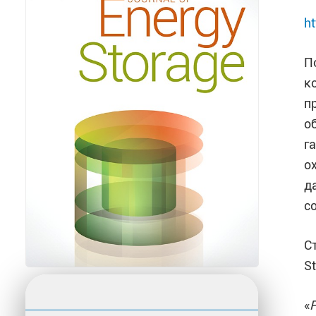
ht
П
к
пр
о
г
о
д
с
С
S
«