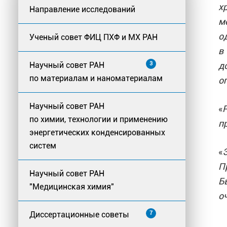
х
Направление исследований
м
о
Ученый совет ФИЦ ПХФ и МХ РАН
в
д
Научный совет РАН
3
по материалам и наноматериалам
о
Научный совет РАН
«
по химии, технологии и применению
п
энергетических конденсированных
систем
«
П
Научный совет РАН
Б
"Медицинская химия"
о
Диссертационные советы
7