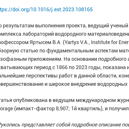
tps://doi.org/10.1016/j.est.2023.108165
о результатам выполнения проекта, ведущий ученый 
омплекса лабораторий водородного материаловедени
офессором Яртысем В.А. (Yartys V.A., Institute for En
бзорную статью по фундаментальным аспектам мате
азофазным приложениям. На основании подробного а
хватывающих период с 1866 по 2023 годы, показана и
альнейшие перспективы работ в данной области, кон
овершенствование и широкое внедрение водородных 
татья опубликована в ведущем международном журнале
torage (импакт-фактор 8,907; 1й квартиль), и получ
Рукопись представляет собой подробное описание по