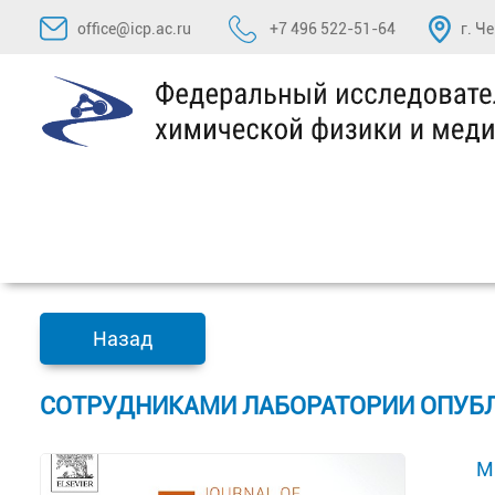
Перейти
office@icp.ac.ru
+7 496 522-51-64
г. Ч
к
содержимому
Назад
СОТРУДНИКАМИ ЛАБОРАТОРИИ ОПУБЛ
M.