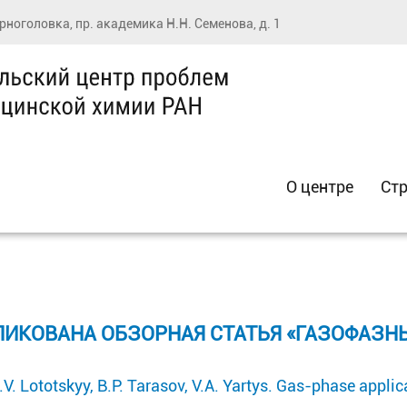
ерноголовка, пр. академика Н.Н. Семенова, д. 1
О центре
Стр
ИКОВАНА ОБЗОРНАЯ СТАТЬЯ «ГАЗОФАЗН
V. Lototskyy, B.P. Tarasov, V.A. Yartys. Gas-phase applic