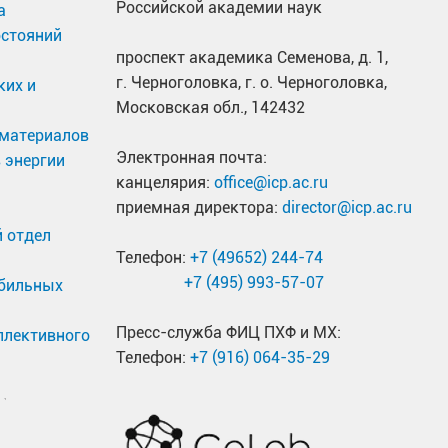
Российской академии наук
а
остояний
проспект академика Семенова, д. 1,
г. Черноголовка, г. о. Черноголовка,
ких и
Московская обл., 142432
материалов
Электронная почта:
 энергии
канцелярия:
office@icp.ac.ru
приемная директора:
director@icp.ac.ru
 отдел
Телефон:
+7 (49652) 244-74
+7 (495) 993-57-07
обильных
Пресс-служба ФИЦ ПХФ и МХ:
ллективного
Телефон:
+7 (916) 064-35-29