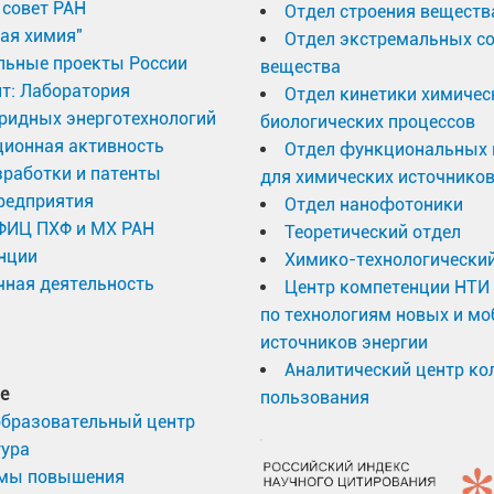
совет РАН
Отдел строения веществ
ая химия"
Отдел экстремальных с
льные проекты России
вещества
т: Лаборатория
Отдел кинетики химичес
ридных энерготехнологий
биологических процессов
ционная активность
Отдел функциональных 
работки и патенты
для химических источников
редприятия
Отдел нанофотоники
 ФИЦ ПХФ и МХ РАН
Теоретический отдел
нции
Химико-технологический
ная деятельность
Центр компетенции НТИ
по технологиям новых и м
источников энергии
Аналитический центр ко
е
пользования
образовательный центр
тура
мы повышения