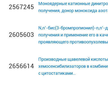
Моноядерные катионные динитроз
2567245
получения, донор моноксида азот
N,n’-бис(3-бромпропионил)-n,n’-
2605603
получения и применение его в кач
проявляющего противоопухолевы
Производные щавелевой кислоты,
2656614
хемосенсибилизаторов в комбин
с цитостатиками…