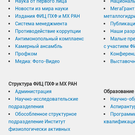
Наука от первого лица
Националь
Новости из мира науки
МегаГрант
Издания ФИЦ ПХФ и МХ РАН
металлогидр
Система менеджмента
Публикаци
Противодействие коррупции
Наши разр
Антимонопольный комплаенс
Малые пр
Камерный ансамбль
с участием Ф
Профком
Конферен
Медиа: Фото-Видео
Выставочн
Структура ФИЦ ПХФ и МХ РАН
Администрация
Образование
Научно-исследовательские
Научно-об
подразделения
Аспиранту
Обособленное структурное
Программ
подразделение Институт
квалификац
физиологически активных