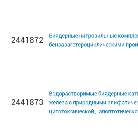
Биядерные нитрозильные компле
2441872
бензазагетероциклическими прои
Водорастворимые биядерные кат
2441873
железа с природными алифатиче
цитотоксической , апоптотическ