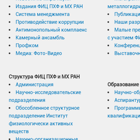
Издания ФИЦ ПХФ и МХ РАН
металлогидр
Система менеджмента
Публикаци
Противодействие коррупции
Наши разр
Антимонопольный комплаенс
Малые пр
Камерный ансамбль
с участием Ф
Профком
Конферен
Медиа: Фото-Видео
Выставочн
Структура ФИЦ ПХФ и МХ РАН
Администрация
Образование
Научно-исследовательские
Научно-об
подразделения
Аспиранту
Обособленное структурное
Программ
подразделение Институт
квалификац
физиологически активных
веществ
Научно-организационные