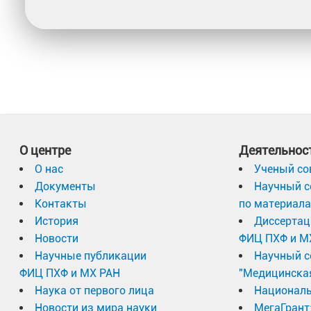
О центре
Деятельнос
О нас
Ученый со
Документы
Научный с
Контакты
по материал
История
Диссертац
Новости
ФИЦ ПХФ и М
Научные публикации
Научный с
ФИЦ ПХФ и МХ РАН
"Медицинска
Наука от первого лица
Националь
Новости из мира науки
МегаГрант