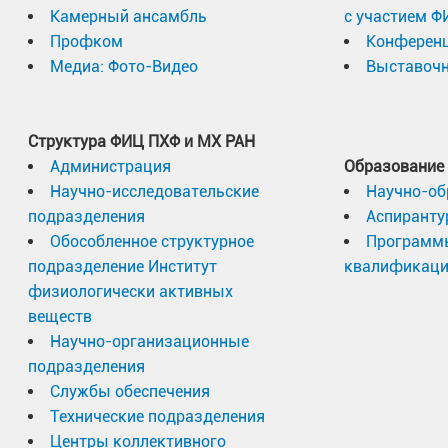
Камерный ансамбль
с участием Ф
Профком
Конферен
Медиа: Фото-Видео
Выставочн
Структура ФИЦ ПХФ и МХ РАН
Администрация
Образование
Научно-исследовательские
Научно-об
подразделения
Аспиранту
Обособленное структурное
Программ
подразделение Институт
квалификац
физиологически активных
веществ
Научно-организационные
подразделения
Службы обеспечения
Технические подразделения
Центры коллективного