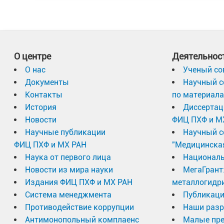
О центре
Деятельнос
О нас
Ученый со
Документы
Научный с
Контакты
по материал
История
Диссертац
Новости
ФИЦ ПХФ и М
Научные публикации
Научный с
ФИЦ ПХФ и МХ РАН
"Медицинска
Наука от первого лица
Националь
Новости из мира науки
МегаГрант
Издания ФИЦ ПХФ и МХ РАН
металлогидр
Система менеджмента
Публикаци
Противодействие коррупции
Наши разр
Антимонопольный комплаенс
Малые пр