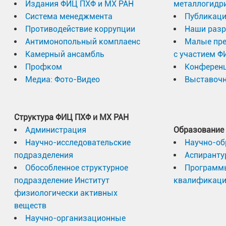
Издания ФИЦ ПХФ и МХ РАН
металлогидр
Система менеджмента
Публикаци
Противодействие коррупции
Наши разр
Антимонопольный комплаенс
Малые пр
Камерный ансамбль
с участием Ф
Профком
Конферен
Медиа: Фото-Видео
Выставочн
Структура ФИЦ ПХФ и МХ РАН
Администрация
Образование
Научно-исследовательские
Научно-об
подразделения
Аспиранту
Обособленное структурное
Программ
подразделение Институт
квалификац
физиологически активных
веществ
Научно-организационные