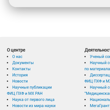
О центре
Деятельнос
О нас
Ученый со
Документы
Научный с
Контакты
по материал
История
Диссертац
Новости
ФИЦ ПХФ и М
Научные публикации
Научный с
ФИЦ ПХФ и МХ РАН
"Медицинска
Наука от первого лица
Националь
Новости из мира науки
МегаГрант