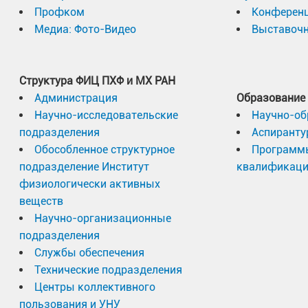
Профком
Конферен
Ферродистортивное антиферромагнитное сост
Медиа: Фото-Видео
Выставочн
В рамках реализации дорожной карты в 2024 го
искажение положения ионов и установление 
комплексным направлениям. Первое — это НИОК
Антиферродистортивное ферромагнитное сос
высокотемпературными газоохлаждаемыми реакт
Структура ФИЦ ПХФ и МХ РАН
противоположных фазах) смещение ионов пр
Второе направление — разработка типоразмерно
Администрация
Образование
водорода из воды.
Научно-исследовательские
Научно-об
подразделения
Аспиранту
Обособленное структурное
Программ
Подробные доклады по каждому из этих направ
подразделение Институт
квалификац
директора-генерального конструктора АО «ОК
физиологически активных
руководитель Центра исследований и разработо
веществ
тока» ООО «НПО «Центротех»
Константин Больш
Научно-организационные
подразделения
В качестве основных результатов по первому н
Службы обеспечения
Технические подразделения
проект реакторной установки ВГТР, который од
Центры коллективного
Росэнергоатом». Выполнены проработки ХТЧ, р
пользования и УНУ