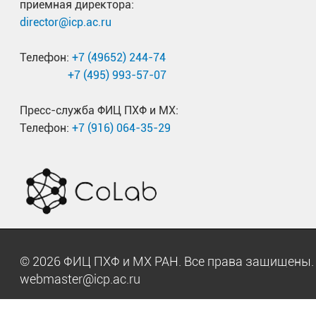
приемная директора:
director@icp.ac.ru
Полученные результаты открывают возможности
магнитным состоянием можно управлять через
Телефон:
+7 (49652) 244-74
воздействиями — давлением или электрическим
+7 (495) 993-57-07
Работа также представлена в качестве приглаш
Пресс-служба ФИЦ ПХФ и МХ:
Телефон:
+7 (916) 064-35-29
конференции по эффекту Яна-Теллера
Vibronic 
Nanoscale Materials
, которая была проведена ун
Луисвилла (США) в мае 2025 года.
© 2026 ФИЦ ПХФ и МХ РАН. Все права защищен
webmaster@icp.ac.ru