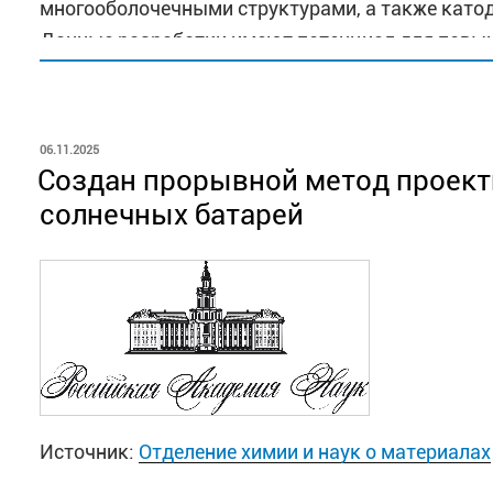
многооболочечными структурами, а также като
Данные разработки имеют потенциал для повы
аккумуляторных систем, что представляет знач
Совместный российско-китайский проект рассчи
ОПУБЛИКОВАНО
06.11.2025
поддержке РНФ и NSFC. Его реализация способ
Создан прорывной метод проект
сотрудничества в области материаловедения и 
солнечных батарей
возможности для создания технологий следующе
Поздравляем участников проекта с получением 
рамках международного сотрудничества!
Источник:
Отделение химии и наук о материалах