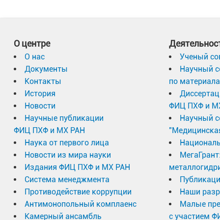
водородной энергетики продолжает оставаться 
иона близко к вырождению — то есть две или бо
Подобная система становится вибронно неустой
посредством структурных искажений, вызываем
О центре
Деятельнос
искажения смешивают (термин квантовой механ
О нас
Ученый со
структуру, причем так, чтобы при этом выстро
Документы
Научный с
Контакты
по материал
образом при данной структуре. Важно, что этот
История
Диссертац
путь к управлению магнитными свойствами.
Новости
ФИЦ ПХФ и М
Научные публикации
Научный с
Исследователи поставили вопрос: что случится,
ФИЦ ПХФ и МХ РАН
"Медицинска
взаимодействие, окажется сопоставима с мал
Наука от первого лица
Националь
орбиталями и силами, вызывающими структурны
Новости из мира науки
МегаГрант
Издания ФИЦ ПХФ и МХ РАН
металлогидр
суперобмен и ПЭЯТ вступают в сложное взаимо
Система менеджмента
Публикаци
Противодействие коррупции
Наши разр
Расчёты демонстрируют, что в зависимости от 
Антимонопольный комплаенс
Малые пр
системе реализуется одно из двух состояний:
Камерный ансамбль
с участием Ф