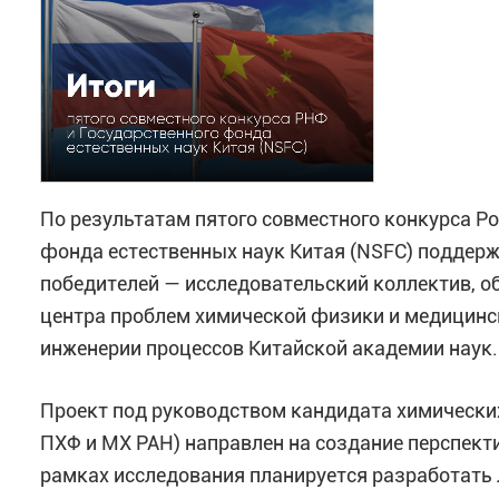
(руководитель —
Файнгольд И.И.
).
Основная цель конкурса малых отдельных научн
формирование молодых, перспективных исслед
Поздравляем коллективы ученых и их руководит
результатов в ходе реализации проектов!
По результатам пятого совместного конкурса Ро
фонда естественных наук Китая (NSFC) поддер
Источник:
Пресс-служба РАН
,
список победител
победителей — исследовательский коллектив, 
центра проблем химической физики и медицинс
инженерии процессов Китайской академии наук.
Проект под руководством кандидата химически
ПХФ и МХ РАН) направлен на создание перспек
рамках исследования планируется разработат