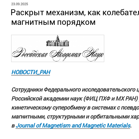
НГУ им. Н.И. Лобачевского (
Леонид Мочалов
ОПУБЛИКОВАНО
23.09.2025
АО «Российские космические системы» (
Дмит
Раскрыт механизм, как колебате
Их выступления охватили самые разные аспект
магнитным порядком
создания новых материалов и применения разра
научно-технический потенциал российских иссл
НОВОСТИ_РАН
Сотрудники Федерального исследовательского 
Российской академии наук (ФИЦ ПХФ и МХ РАН)
кинетическому суперобмену в системах с псев
магнитными, структурными и орбитальными ха
в
Journal of Magnetism and Magnetic Materials
.