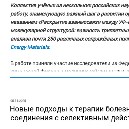
Коллектив учёных из нескольких российских н
работу, знаменующую важный шаг в развитии о
названием «Раскрытие взаимосвязи между УФ-
молекулярной структурой: важность триплетных
анализа почти 250 различных сопряжённых пол
Energy Materials
.
В работе приняли участие исследователи из Фе
химической физики и медицинской химии РАН, И
Несмеянова РАН, Института физики металлов им
университета, а также кафедры фундаментальн
государственного университета им. М.В. Ломоно
ОПУБЛИКОВАНО
05.11.2025
Новые подходы к терапии болез
соединения с селективным дейс