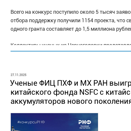
Всего на конкурс поступило около 5 тысяч заяво
отбора поддержку получили 1154 проекта, что 
одного гранта составляет до 1,5 миллиона рубле
Коллективы ученых из Черноголовки представле
охватывающих ключевые направления центра —
химической физики. Среди поддержанных проек
ОПУБЛИКОВАНО
27.11.2025
· № 25-23-00836 — «Исследование путей повыш
Ученые ФИЦ ПХФ и МХ РАН выигр
солнечных батарей» (руководитель —
Емельянов
китайского фонда NSFC с китайс
· № 25-23-00895 — «Синтез АФК-активируемых 
аккумуляторов нового поколени
—
Семаков А.В.
).
· № 25-23-01292 — «Дизайн магнитоактивных со
(руководитель —
Михайленко М.В
.).
· № 25-24-00902 — «Сера-нитрозильные компле