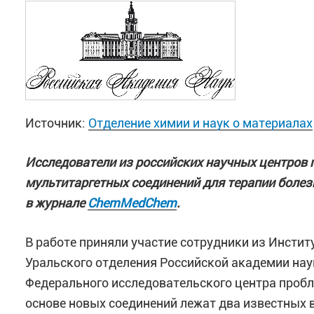
Источник:
Отделение химии и наук о материалах
Исследователи из российских научных центров
мультитаргетных соединений для терапии боле
в журнале
ChemMedChem
.
«В работе обобщены результаты масштабного и
предмет их стабильности под действием света. 
В работе приняли участие сотрудники из Институ
деградации сопряженных полимеров на основе д
Уральского отделения Российской академии нау
состав. Достигнутая точность предсказания (к
Федерального исследовательского центра проб
позволяют теперь направленным образом созда
основе новых соединений лежат два известных в