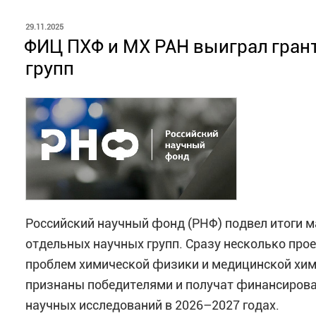
Поздравляем победителей и желаем им плодотв
Эта высокая награда стала знаком признания в
ОПУБЛИКОВАНО
29.11.2025
ФИЦ ПХФ и МХ РАН выиграл гран
вклада в укрепление законности в сфере защи
Источник:
Новости РНФ
групп
элемента развития современной науки и техноло
Коллектив ФИЦ ПХФ и МХ РАН с гордостью поздр
награда — очередное подтверждение Вашего вы
масштаба Вашей деятельности. Желаем Вам, ува
крепкого здоровья и новых свершений на благо 
Российский научный фонд (РНФ) подвел итоги м
отдельных научных групп. Сразу несколько про
проблем химической физики и медицинской хим
признаны победителями и получат финансирова
научных исследований в 2026–2027 годах.