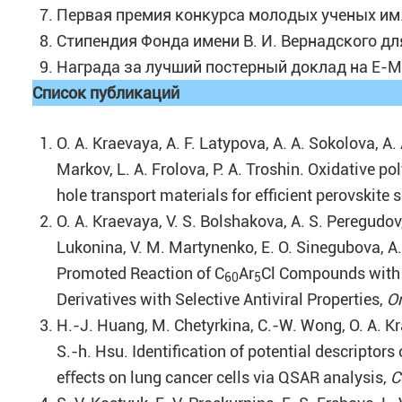
Первая премия конкурса молодых ученых им. 
Стипендия Фонда имени В. И. Вернадского для
Награда за лучший постерный доклад на E-MR
Список публикаций
O. A. Kraevaya, A. F. Latypova, A. A. Sokolova, A.
Markov, L. A. Frolova, P. A. Troshin. Oxidative p
hole transport materials for efficient perovskite s
O. A. Kraevaya, V. S. Bolshakova, A. S. Peregudov,
Lukonina, V. M. Martynenko, E. O. Sinegubova, A. 
Promoted Reaction of C
Ar
Cl Compounds with T
60
5
Derivatives with Selective Antiviral Properties,
Or
H.-J. Huang, M. Chetyrkina, C.-W. Wong, O. A. Krae
S.-h. Hsu. Identiﬁcation of potential descriptors
eﬀects on lung cancer cells via QSAR analysis,
C