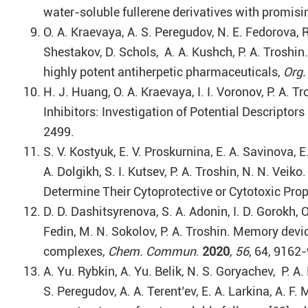
water-soluble fullerene derivatives with promising
O. A. Kraevaya, A. S. Peregudov, N. E. Fedorova, R
Shestakov, D. Schols, A. A. Kushch, P. A. Troshi
highly potent antiherpetic pharmaceuticals,
Org.
H. J. Huang, O. A. Kraevaya, I. I. Voronov, P. A. 
Inhibitors: Investigation of Potential Descript
2499.
S. V. Kostyuk, E. V. Proskurnina, E. A. Savinova, 
A. Dolgikh, S. I. Kutsev, P. A. Troshin, N. N. Ve
Determine Their Cytoprotective or Cytotoxic Prop
D. D. Dashitsyrenova, S. A. Adonin, I. D. Gorokh, O
Fedin, M. N. Sokolov, P. A. Troshin. Memory devi
complexes,
Chem. Commun
.
2020
,
56
, 64, 9162
A. Yu. Rybkin, A. Yu. Belik, N. S. Goryachev, P. A.
S. Peregudov, A. A. Terent’ev, E. A. Larkina, A. F.