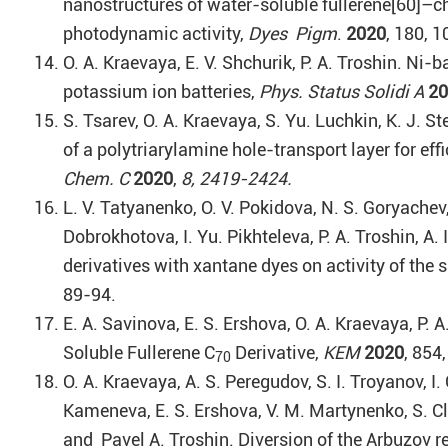
nanostructures of water-soluble fullerene[60]–ch
photodynamic activity,
Dyes Pigm
.
2020
, 180, 
O. A. Kraevaya, E. V. Shchurik, P. A. Troshin. Ni
potassium ion batteries,
Phys. Status Solidi A
20
S. Tsarev, O. A. Kraevaya, S. Yu. Luchkin, K. J
of a polytriarylamine hole-transport layer for eff
Chem. C
2020
,
8, 2419-2424.
L. V. Tatyanenko, O. V. Pokidova, N. S. Goryachev, 
Dobrokhotova, I. Yu. Pikhteleva, P. A. Troshin, A. 
derivatives with xantane dyes on activity of the
89-94.
E. A. Savinova, E. S. Ershova, O. A. Kraevaya, P. 
Soluble Fullerene C
Derivative,
KEM
2020
, 854
70
O. A. Kraevaya, A. S. Peregudov, S. I. Troyanov, I.
Kameneva, E. S. Ershova, V. M. Martynenko, S. Cla
and Pavel A. Troshin. Diversion of the Arbuzov r