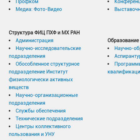
Профком
Конферен
Медиа: Фото-Видео
Выставочн
Структура ФИЦ ПХФ и МХ РАН
Администрация
Образование
Научно-исследовательские
Научно-об
подразделения
Аспиранту
Обособленное структурное
Программ
подразделение Институт
квалификац
физиологически активных
веществ
Научно-организационные
подразделения
Службы обеспечения
Технические подразделения
Центры коллективного
пользования и УНУ