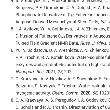
S. V. Kostyuk, E. V. Proskurnina, E. S. Ershova, L
Sergeeva, P. E. Umriukhin, O. A. Dolgikh, E. A. Kha
Phosphonate Derivative of C
Fullerene Induces
60
Adipose-Derived Mesenchymal Stem Cells,
Int. 
I. A. Avilova, Yu. V. Soldatova, , A. V. Zhilenkov, E
Diffusion of Fullerene С
Derivatives in Aqueous
60
Pulsed Field Gradient NMR Data,
Russ. J. Phys.
Yu. V. Soldatova, D. A. Areshidze, A. V. Zhilenkov,
P. A. Troshin, R. A. Kotelnikova. Water-soluble fu
enzymes and antidiabetic potential on high-fat 
Nanopart. Res
.
2021
,
23
, 202.
O. Kraevaya, A. V. Novikov, A. F. Shestakov, E. Er
Balzarini, S. Kostyuk, P. Troshin. Water-soluble
myogenic activity,
Chem. Comm
.
2020
,
56
, 1020
O. A. Kraevaya, A. S. Peregudov, I. A. Godovikov, 
D. Schols and P. A. Troshin. Direct arylation of 