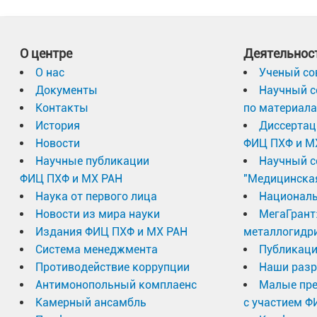
О центре
Деятельнос
О нас
Ученый со
Документы
Научный с
Контакты
по материал
История
Диссертац
Новости
ФИЦ ПХФ и М
Научные публикации
Научный с
ФИЦ ПХФ и МХ РАН
"Медицинска
Наука от первого лица
Националь
Новости из мира науки
МегаГрант
Издания ФИЦ ПХФ и МХ РАН
металлогидр
Система менеджмента
Публикаци
Противодействие коррупции
Наши разр
Антимонопольный комплаенс
Малые пр
Камерный ансамбль
с участием Ф