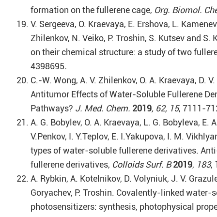
formation on the fullerene cage,
Org. Biomol. C
V. Sergeeva, O. Kraevaya, E. Ershova, L. Kamenev
Zhilenkov, N. Veiko, P. Troshin, S. Kutsev and S.
on their chemical structure: a study of two fulle
4398695
.
C.-W. Wong, A. V. Zhilenkov, O. A. Kraevaya, D. V
Antitumor Effects of Water-Soluble Fullerene De
Pathways?
J. Med. Chem.
2019
, 62, 15
, 7111-71
A. G. Bobylev, O. A. Kraevaya, L. G. Bobyleva, E. 
V.Penkov, I. Y.Teplov, E. I.Yakupova, I. M. Vikhlya
types of water-soluble fullerene derivatives. Anti
fullerene derivatives,
Colloids Surf. B
2019
,
183
,
A. Rybkin, A. Kotelnikov, D. Volyniuk, J. V. Grazul
Goryachev, P. Troshin. Covalently-linked water-so
photosensitizers: synthesis, photophysical prop