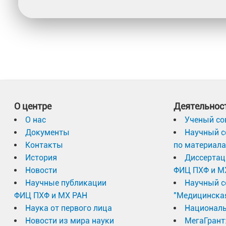
О центре
Деятельнос
О нас
Ученый со
Документы
Научный с
Контакты
по материал
История
Диссертац
Новости
ФИЦ ПХФ и М
Научные публикации
Научный с
ФИЦ ПХФ и МХ РАН
"Медицинска
Наука от первого лица
Националь
Новости из мира науки
МегаГрант