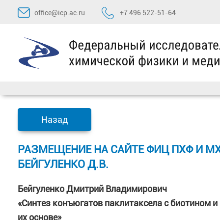
Перейти
office@icp.ac.ru
+7 496 522-51-64
к
содержимому
Назад
РАЗМЕЩЕНИЕ НА САЙТЕ ФИЦ ПХФ И М
БЕЙГУЛЕНКО Д.В.
Бейгуленко Дмитрий Владимирович
«Синтез конъюгатов паклитаксела с биотином 
их основе»