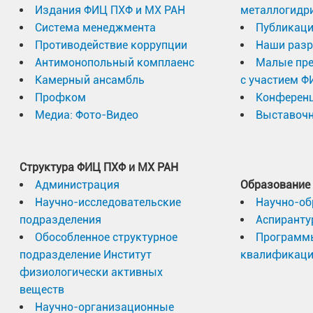
Издания ФИЦ ПХФ и МХ РАН
металлогидр
Система менеджмента
Публикаци
Противодействие коррупции
Наши разр
Антимонопольный комплаенс
Малые пр
Камерный ансамбль
с участием Ф
Профком
Конферен
Медиа: Фото-Видео
Выставочн
Структура ФИЦ ПХФ и МХ РАН
Администрация
Образование
Научно-исследовательские
Научно-об
подразделения
Аспиранту
Обособленное структурное
Программ
подразделение Институт
квалификац
физиологически активных
веществ
Научно-организационные