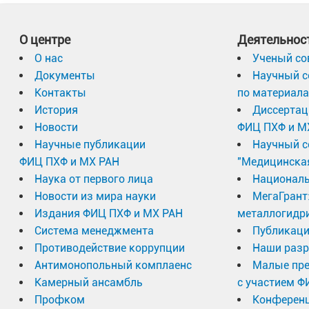
О центре
Деятельнос
О нас
Ученый со
Документы
Научный с
Контакты
по материал
История
Диссертац
Новости
ФИЦ ПХФ и М
Научные публикации
Научный с
ФИЦ ПХФ и МХ РАН
"Медицинска
Наука от первого лица
Националь
Новости из мира науки
МегаГрант
Издания ФИЦ ПХФ и МХ РАН
металлогидр
Система менеджмента
Публикаци
Противодействие коррупции
Наши разр
Антимонопольный комплаенс
Малые пр
Камерный ансамбль
с участием Ф
Профком
Конферен