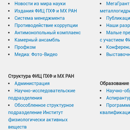
Новости из мира науки
МегаГрант
Издания ФИЦ ПХФ и МХ РАН
металлогидр
Система менеджмента
Публикаци
Противодействие коррупции
Наши разр
Антимонопольный комплаенс
Малые пр
Камерный ансамбль
с участием Ф
Профком
Конферен
Медиа: Фото-Видео
Выставочн
Структура ФИЦ ПХФ и МХ РАН
Администрация
Образование
Научно-исследовательские
Научно-об
подразделения
Аспиранту
Обособленное структурное
Программ
подразделение Институт
квалификац
физиологически активных
веществ