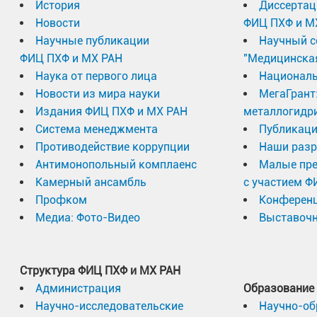
История
Диссертац
Новости
ФИЦ ПХФ и М
Научные публикации
Научный с
ФИЦ ПХФ и МХ РАН
"Медицинска
Наука от первого лица
Националь
Новости из мира науки
МегаГрант
Издания ФИЦ ПХФ и МХ РАН
металлогидр
Система менеджмента
Публикаци
Противодействие коррупции
Наши разр
Антимонопольный комплаенс
Малые пр
Камерный ансамбль
с участием Ф
Профком
Конферен
Медиа: Фото-Видео
Выставочн
Структура ФИЦ ПХФ и МХ РАН
Администрация
Образование
Научно-исследовательские
Научно-об