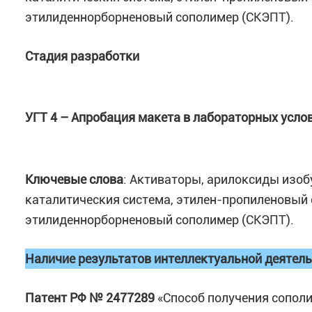
этилиденнорборненовый сополимер (СКЭПТ).
Стадия разработки
УГТ 4 – Апробация макета в лабораторных усло
Ключевые слова
: Активаторы, арилоксиды изо
каталитическия система, этилен-пропиленовый 
этилиденнорборненовый сополимер (СКЭПТ).
Наличие результатов интеллектуальной деятел
Патент РФ № 2477289
«Cпособ получения сопол