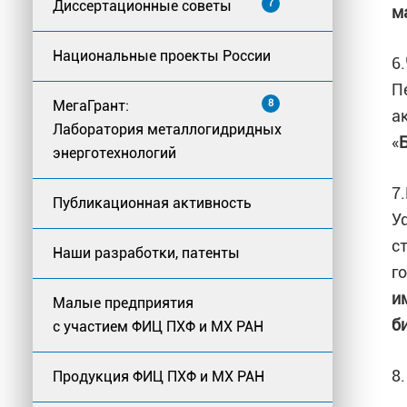
Диссертационные советы
7
м
Национальные проекты России
6
П
МегаГрант:
8
а
Лаборатория металлогидридных
«
энерготехнологий
7
Публикационная активность
У
с
Наши разработки, патенты
г
и
Малые предприятия
б
с участием ФИЦ ПХФ и МХ РАН
8
Продукция ФИЦ ПХФ и МХ РАН