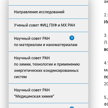
а
Направление исследований
2
И
Ученый совет ФИЦ ПХФ и МХ РАН
3
Научный совет РАН
3
Л
по материалам и наноматериалам
в
Научный совет РАН
4
по химии, технологии и применению
м
энергетических конденсированных
п
систем
2
Научный совет РАН
"Медицинская химия"
5
Ф