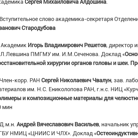
кадемика
Сергея Михайловича Алдошина
.
.Вступительное слово академика-секретаря Отделен
ванович Стародубова
. Академик
Игорь Владимирович Решетов
, директор 
.Л.Левшина ПМГМУ им. И.М.Сеченова. Доклад «
Осно
осстановительной хирургии органов головы и шеи. П
.Член-корр. РАН
Сергей Николаевич Чвалун
, зав. ла
атериалов им. Н.С. Ениколопова РАН, г.н.с. НИЦ «Кур
олимеры и композиционные материалы для челюстно
0 мин
.Д.м.н.
Андрей Вячеславович Васильев
, начальник у
ГБУ НМИЦ «ЦНИИС И ЧЛХ». Доклад «
Остеоиндуктивн