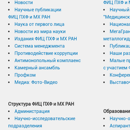
Новости
ФИЦ ПХФ и 
Научные публикации
Научный 
ФИЦ ПХФ и МХ РАН
"Медицинск
Наука от первого лица
Национа
Новости из мира науки
МегаГран
Издания ФИЦ ПХФ и МХ РАН
металлогид
Система менеджмента
Публика
Противодействие коррупции
Наши раз
Антимонопольный комплаенс
Малые п
Камерный ансамбль
с участием
Профком
Конфере
Медиа: Фото-Видео
Выставоч
Структура ФИЦ ПХФ и МХ РАН
Администрация
Образовани
Научно-исследовательские
Научно-
подразделения
Аспиран