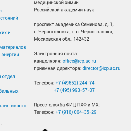
медицинской химии
Российской академии наук
а
остояний
проспект академика Семенова, д. 1,
г. Черноголовка, г. о. Черноголовка,
ких и
Московская обл., 142432
материалов
Электронная почта:
 энергии
канцелярия:
office@icp.ac.ru
приемная директора:
director@icp.ac.ru
 отдел
Телефон:
+7 (49652) 244-74
+7 (495) 993-57-07
обильных
Пресс-служба ФИЦ ПХФ и МХ:
ллективного
Телефон:
+7 (916) 064-35-29