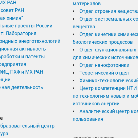
МХ РАН
материалов
совет РАН
Отдел строения веществ
ая химия"
Отдел экстремальных с
льные проекты России
вещества
т: Лаборатория
Отдел кинетики химичес
ридных энерготехнологий
биологических процессов
ционная активность
Отдел функциональных 
работки и патенты
для химических источников
редприятия
Отдел нанофотоники
 ФИЦ ПХФ и МХ РАН
Теоретический отдел
нции
Химико-технологический
ная деятельность
Центр компетенции НТИ
по технологиям новых и м
источников энергии
Аналитический центр ко
е
пользования
образовательный центр
тура