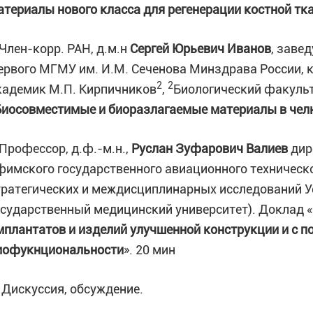
атериалы нового класса для регенерации костной тк
.Член-корр. РАН, д.м.н
Сергей Юрьевич Иванов
, заве
ервого МГМУ им. И.М. Сеченова Минздрава России, к.
2
2
кадемик М.П. Кирпичников
,
Биологический факульт
Биосовместимые и биоразлагаемые материалы в чел
.Профессор, д.ф.-м.н.,
Руслан Зуфарович Валиев
дир
фимского государственного авиационного техническог
тратегических и междисциплинарных исследований У
осударственный медицинский университет). Доклад «
мплантатов и изделий улучшенной конструкции и с
иофукнциональности
». 20 мин
. Дискуссия, обсуждение.