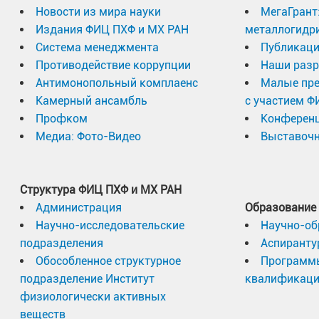
Новости из мира науки
МегаГрант
Издания ФИЦ ПХФ и МХ РАН
металлогидр
Система менеджмента
Публикаци
Противодействие коррупции
Наши разр
Антимонопольный комплаенс
Малые пр
Камерный ансамбль
с участием Ф
Профком
Конферен
Медиа: Фото-Видео
Выставочн
Структура ФИЦ ПХФ и МХ РАН
Администрация
Образование
Научно-исследовательские
Научно-об
подразделения
Аспиранту
Обособленное структурное
Программ
подразделение Институт
квалификац
физиологически активных
веществ