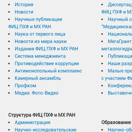
История
Диссертац
Новости
ФИЦ ПХФ и М
Научные публикации
Научный с
ФИЦ ПХФ и МХ РАН
"Медицинска
Наука от первого лица
Националь
Новости из мира науки
МегаГрант
Издания ФИЦ ПХФ и МХ РАН
металлогидр
Система менеджмента
Публикаци
Противодействие коррупции
Наши разр
Антимонопольный комплаенс
Малые пр
Камерный ансамбль
с участием Ф
Профком
Конферен
Медиа: Фото-Видео
Выставочн
Структура ФИЦ ПХФ и МХ РАН
Администрация
Образование
Научно-исследовательские
Научно-об