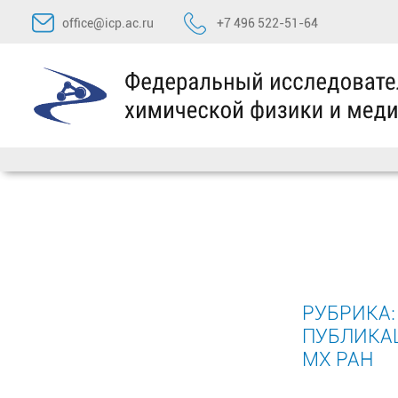
Перейти
office@icp.ac.ru
+7 496 522-51-64
к
содержимому
РУБРИКА
ПУБЛИКА
МХ РАН