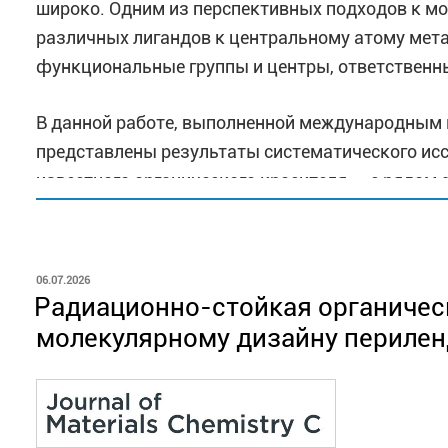
широко. Одним из перспективных подходов к мо
различных лигандов к центральному атому мета
функциональные группы и центры, ответственны
В данной работе, выполненной международным к
представлены результаты систематического ис
известного органического красителя — с рядо
степенях окисления и координационных окружениях: M
ОПУБЛИКОВАНО
06.07.2026
Радиационно-стойкая органичес
молекулярному дизайну периле
Авторам исследования удалось синтезировать 