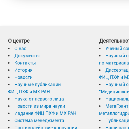
О центре
Деятельнос
О нас
Ученый со
Документы
Научный с
Контакты
по материал
История
Диссертац
Новости
ФИЦ ПХФ и М
Научные публикации
Научный с
ФИЦ ПХФ и МХ РАН
"Медицинска
Наука от первого лица
Националь
Новости из мира науки
МегаГрант
Издания ФИЦ ПХФ и МХ РАН
металлогидр
Система менеджмента
Публикаци
Противодействие коррупции
Наши разр