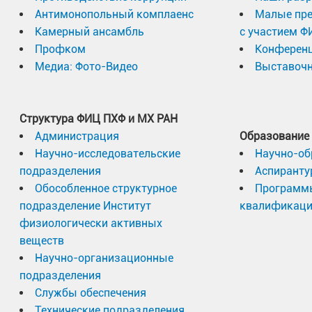
Антимонопольный комплаенс
Малые пр
Камерный ансамбль
с участием Ф
Профком
Конферен
Медиа: Фото-Видео
Выставочн
Структура ФИЦ ПХФ и МХ РАН
Администрация
Образование
Научно-исследовательские
Научно-об
подразделения
Аспиранту
Обособленное структурное
Программ
подразделение Институт
квалификац
физиологически активных
веществ
Научно-организационные
подразделения
Службы обеспечения
Технические подразделения