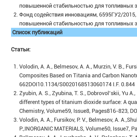
повышенной стабильностью для топливных э
Фонд содействия инновациям, 6595ГУ2/2015,
повышенной стабильностью для топливных э
Список публикаций
Статьи:
Volodin, A. A., Belmesov, A. A., Murzin, V. B., Furs
Composites Based on Titania and Carbon Nanotu
662DOI10.1134/S0020168513060174 I.F. 0.844
Zyubin, A. S., Zyubina, T. S., Dobrovol’skii, Yu A
different types of titanium dioxide surface: A 
Chemistry, Volume59, Issue8, Pages816-823, D
Volodin, A. A., Fursikov, P. V., Belmesov, A. A.,Sh
P.,INORGANIC MATERIALS, Volume50, Issue7, P