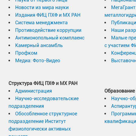
Новости из мира науки
МегаГрант
Издания ФИЦ ПХФ и МХ РАН
металлогидр
Система менеджмента
Публикаци
Противодействие коррупции
Наши разр
Антимонопольный комплаенс
Малые пр
Камерный ансамбль
с участием Ф
Профком
Конферен
Медиа: Фото-Видео
Выставочн
Структура ФИЦ ПХФ и МХ РАН
Администрация
Образование
Научно-исследовательские
Научно-об
подразделения
Аспиранту
Обособленное структурное
Программ
подразделение Институт
квалификац
физиологически активных