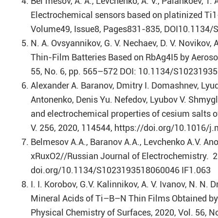
Bel’mesov, A. A., Levchenko, A. V., Palankoev, T. A.
Electrochemical sensors based on platinized Ti1-
Volume49, Issue8, Pages831-835, DOI10.1134/
N. A. Ovsyannikov, G. V. Nechaev, D. V. Novikov, 
Thin-Film Batteries Based on RbAg4I5 by Aerosol
55, No. 6, pp. 565–572 DOI: 10.1134/S1023193
Alexander A. Baranov, Dmitry I. Domashnev, Lyud
Antonenko, Denis Yu. Nefedov, Lyubov V. Shmygl
and electrochemical properties of cesium salts o
V. 256, 2020, 114544, https://doi.org/10.1016/
Belmesov A.A., Baranov A.A., Levchenko A.V. Anod
xRuxO2//Russian Journal of Electrochemistry. 20
doi.org/10.1134/S1023193518060046 IF1.063
I. I. Korobov, G.V. Kalinnikov, A. V. Ivanov, N. N.
Mineral Acids of Ti–B–N Thin Films Obtained by
Physical Chemistry of Surfaces, 2020, Vol. 56