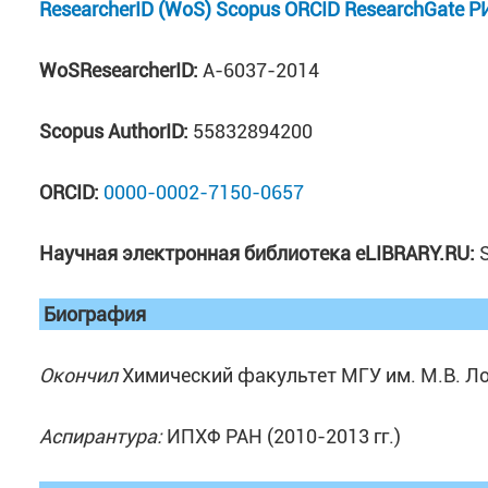
ResearcherID (WoS)
Scopus
ORCID
ResearchGate
Р
WoSResearcherID:
A-6037-2014
Scopus AuthorID:
55832894200
ORCID:
0000-0002-7150-0657
Научная электронная библиотека eLIBRARY.RU:
Биография
Окончил
Химический факультет МГУ им. М.В. Лом
Аспирантура:
ИПХФ РАН (2010-2013 гг.)