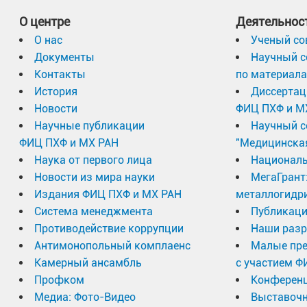
О центре
Деятельнос
О нас
Ученый со
Документы
Научный с
Контакты
по материал
История
Диссертац
Новости
ФИЦ ПХФ и М
Научные публикации
Научный с
ФИЦ ПХФ и МХ РАН
"Медицинска
Наука от первого лица
Националь
Новости из мира науки
МегаГрант
Издания ФИЦ ПХФ и МХ РАН
металлогидр
Система менеджмента
Публикаци
Противодействие коррупции
Наши разр
Антимонопольный комплаенс
Малые пр
Камерный ансамбль
с участием Ф
Профком
Конферен
Медиа: Фото-Видео
Выставочн