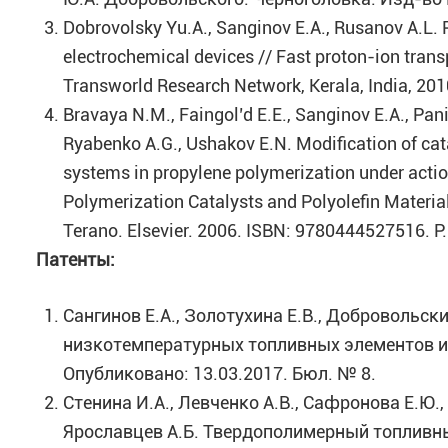
Dobrovolsky Yu.A., Sanginov E.A., Rusanov A.L
electrochemical devices // Fast proton-ion tran
Transworld Research Network, Kerala, India, 20
Bravaya N.M., Faingol’d E.E., Sanginov E.A., Pan
Ryabenko A.G., Ushakov E.N. Modification of cat
systems in propylene polymerization under action
Polymerization Catalysts and Polyolefin Materia
Terano. Elsevier. 2006. ISBN: 9780444527516. P.
Патенты
:
Сангинов Е.А., Золотухина Е.В., Добровольс
низкотемпературных топливных элементов и 
Опубликовано: 13.03.2017. Бюл. № 8.
Стенина И.А., Левченко А.В., Сафронова Е.Ю.,
Ярославцев А.Б. Твердополимерный топливны