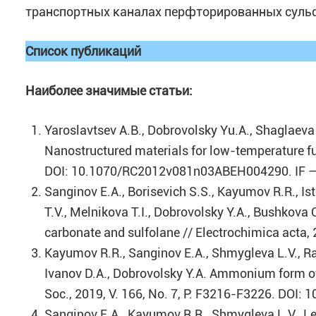
транспортных каналах перфторированных суль
Список публикаций
Наиболее значимые статьи:
Yaroslavtsev A.B., Dobrovolsky Yu.A., Shaglaeva 
Nanostructured materials for low-temperature fue
DOI: 10.1070/RC2012v081n03ABEH004290. IF – 
Sanginov E.A., Borisevich S.S., Kayumov R.R., Is
T.V., Melnikova T.I., Dobrovolsky Y.A., Bushkova 
carbonate and sulfolane // Electrochimica acta,
Kayumov R.R., Sanginov E.A., Shmygleva L.V., Rada
Ivanov D.A., Dobrovolsky Y.A. Ammonium form of 
Soc., 2019, V. 166, No. 7, P. F3216-F3226. DOI: 
Sanginov E.A., Kayumov R.R., Shmygleva L.V., Les