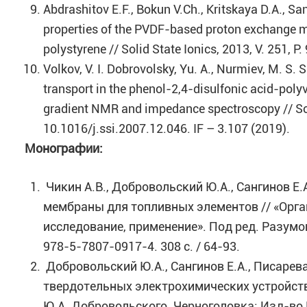
Abdrashitov E.F., Bokun V.Ch., Kritskaya D.A., S
properties of the PVDF-based proton exchange 
polystyrene // Solid State Ionics, 2013, V. 251, P
Volkov, V. I. Dobrovolsky, Yu. A., Nurmiev, M. S. 
transport in the phenol-2,4-disulfonic acid-pol
gradient NMR and impedance spectroscopy // Soli
10.1016/j.ssi.2007.12.046. IF – 3.107 (2019).
Монографии
:
Чикин А.В., Добровольский Ю.А., Сангинов 
мембраны для топливных элементов // «Орга
исследование, применение». Под ред. Разумова
978-5-7807-0917-4. 308 c. / 64-93.
Добровольский Ю.А., Сангинов Е.А., Писаре
твердотельных электрохимических устройств:
Ю.А. Добровольского. Черноголовка: Изд-во 