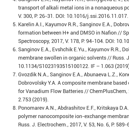
transport of alkali metal ions in a nonaqueous po
V. 300, P. 26-31. DOI: 10.1016/j.ssi.2016.11.017.
Karelin A.I., Kayumov R.R., Sanginov E.A., Dobro
formation between H+ and DMSO in Nafion // Sp
Spectroscopy, 2017, V. 178, P. 94-104. DOI: 10.1
Sanginov E.A., Evshchik E.Yu., Kayumov R.R., Dob
membrane swollen in organic solvents // Russ. J.
10.1134/S1023193515100122. IF – 1.063 (2019)
Gvozdik N.A., Sanginov E.A., Abunaeva L.Z., Kone
Dobrovolsky Y.A. A composite membrane based on
for Vanadium Flow Batteries // ChemPlusChem, 2
2.753 (2019).
Ponomarev A.N., Abdrashitov E.F., Kritskaya D.A.,
polymer nanocomposite ion-exchange membranes f
Russ. J. Electrochem., 2017, V. 53, No. 6, P. 5