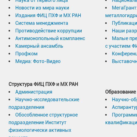
Наука от первого лица
Националь
Новости из мира науки
МегаГрант
Издания ФИЦ ПХФ и МХ РАН
металлогидр
Система менеджмента
Публикаци
Противодействие коррупции
Наши разр
Антимонопольный комплаенс
Малые пр
Камерный ансамбль
с участием Ф
Профком
Конферен
Медиа: Фото-Видео
Выставочн
Структура ФИЦ ПХФ и МХ РАН
Администрация
Образование
Научно-исследовательские
Научно-об
подразделения
Аспиранту
Обособленное структурное
Программ
подразделение Институт
квалификац
физиологически активных