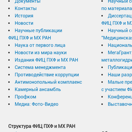
Документы
Научный с
Контакты
по материал
История
Диссертац
Новости
ФИЦ ПХФ и М
Научные публикации
Научный с
ФИЦ ПХФ и МХ РАН
"Медицинска
Наука от первого лица
Националь
Новости из мира науки
МегаГрант
Издания ФИЦ ПХФ и МХ РАН
металлогидр
Система менеджмента
Публикаци
Противодействие коррупции
Наши разр
Антимонопольный комплаенс
Малые пр
Камерный ансамбль
с участием Ф
Профком
Конферен
Медиа: Фото-Видео
Выставочн
Структура ФИЦ ПХФ и МХ РАН