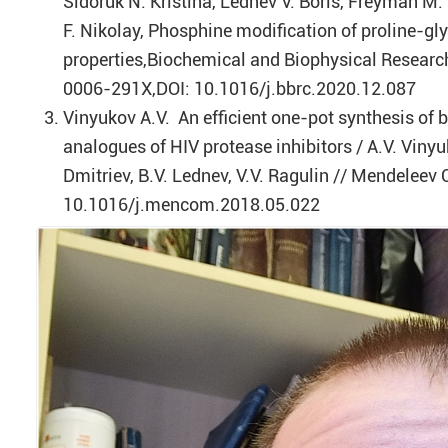
Sidoruk N. Kristina, Lednev V. Boris, Freyman M.
F. Nikolay, Phosphine modification of proline-gly
properties,Biochemical and Biophysical Resear
0006-291X,DOI: 10.1016/j.bbrc.2020.12.087
Vinyukov A.V. An efficient one-pot synthesis of
analogues of HIV protease inhibitors / A.V. Vinyu
Dmitriev, B.V. Lednev, V.V. Ragulin // Mendeleev
10.1016/j.mencom.2018.05.022