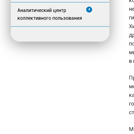
к
н
Аналитический центр
4
г
коллективного пользования
Х
д
п
м
в
П
м
к
г
с
М