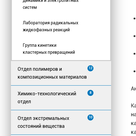
динамики и электролитных
систем
Лаборатория радикальных
жидкофазных реакций
Группа кинетики
кластерных превращений
Отдел полимеров и
12
композиционных материалов
А
Химико-технологический
8
отдел
К
н
Отдел экстремальных
10
к
состояний вещества
к