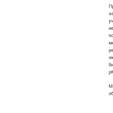
П
з
у
н
п
м
р
о
б
p
М
о