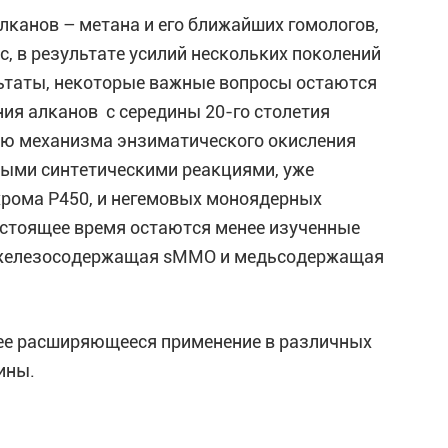
лканов – метана и его ближайших гомологов,
с, в результате усилий нескольких поколений
ьтаты, некоторые важные вопросы остаются
ия алканов с середины 20-го столетия
нию механизма энзиматического окисления
выми синтетическими реакциями, уже
хрома Р450, и негемовых моноядерных
астоящее время остаются менее изученные
 железосодержащая sMMO и медьсодержащая
лее расширяющееся применение в различных
ины.