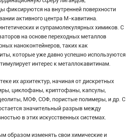
ординационную сферу лигандов,
ды фиксируются на внутренней поверхности
вании активного центра М-кавитина.
интетических и супрамолекулярных химиков. С
заторов на основе переходных металлов
рных наноконтейнеров, таких как
литы, которые уже давно успешно используются
стимулирует интерес к металлокавитинам.
теке их архитектур, начиная от дискретных
иры, циклофаны, криптофаны, капсулы,
цеолиты, MOФ, COФ, пористые полимеры, и др. С
 остается значительный разрыв между
ностью в этих искусственных системах.
ым образом изменять свои химические и