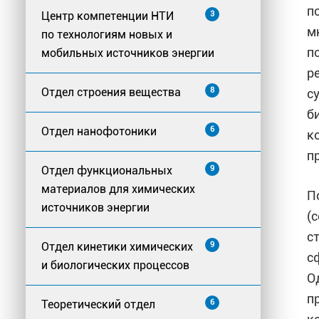
п
Центр компетенции НТИ
3
м
по технологиям новых и
п
мобильных источников энергии
р
Отдел строения вещества
8
с
б
Отдел нанофотоники
6
к
п
Отдел функциональных
9
материалов для химических
П
источников энергии
(
с
Отдел кинетики химических
9
с
и биологических процессов
О
п
Теоретический отдел
6