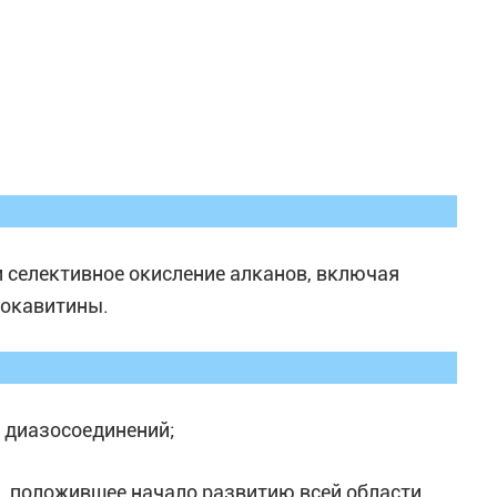
 селективное окисление алканов, включая
локавитины.
 диазосоединений;
, положившее начало развитию всей области