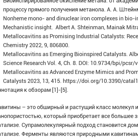
Биоинспирированное окисление метана: от академ
процессу прямого получения метанола. А. А. Штейнм
Nonheme mono- and dinuclear iron complexes in bio-in
Mechanistic insight. Аlbert A. Shteinman, Mainak Mitr
Metallocavitins as Promising Industrial Catalysts: Rece
Chemistry 2022, 9, 806800.
Metallocavitins as Emerging Bioinspired Catalysts. Alb
Science Research Vol. 4, Ch. 8. DOI: 10.9734/bpi/pcsr
Metallocavitins as Advanced Enzyme Mimics and Promi
Catalysts 2023, 13, 415. https://doi.org/10.3390/cata
ннотация к обзорам [1]-[5].
авитины – это обширный и растущий класс молекул 
анопористостью, который приобретает все большее 
атализе. Супрамолекулярный подход становится до
атализе. Ферменты являются природными кавитинам