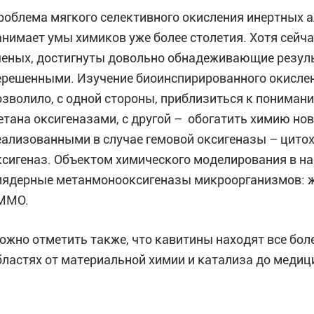
роблема мягкого селективного окисления инертных а
анимает умы химиков уже более столетия. Хотя сейча
ченых, достигнуты довольно обнадеживающие резул
ерешенными. Изучение биоинспирированного окислен
озволило, с одной стороны, приблизиться к понима
етана оксигеназами, с другой – обогатить химию но
еализованными в случае гемовой оксигеназы – цито
ксигеназ. Объектом химического моделирования в н
иядерные метанмонооксигеназы микроорганизмов:
MMO.
ожно отметить также, что кавитины находят все бо
бластях от материальной химии и катализа до медиц