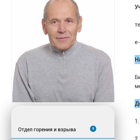
У
т
e
Н
Б
м
Д
1
Отдел горения и взрыва
6
2