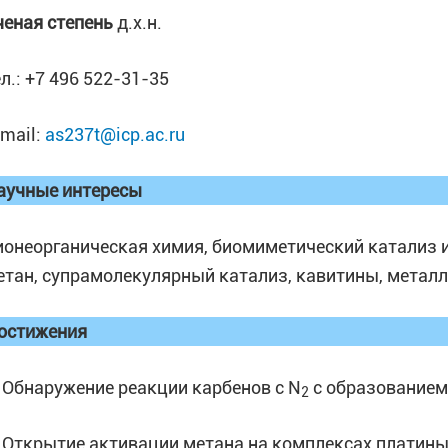
ченая степень
д.х.н.
ел.: +7 496 522-31-35
-mail:
as237t@icp.ac.ru
аучные интересы
ионеорганическая химия, биомиметический катализ и
етан, супрамолекулярный катализ, кавитины, метал
остижения
. Обнаружение реакции карбенов с N
с образованием
2
. Открытие активации метана на комплексах платины