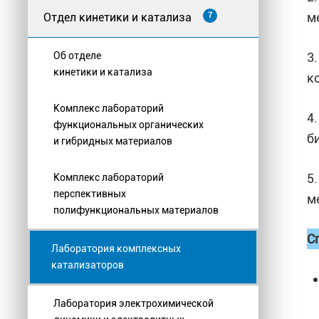
м
Отдел кинетики и катализа
7
3
Об отделе
кинетики и катализа
к
Комплекс лабораторий
4
функциональных органических
б
и гибридных материалов
5
Комплекс лабораторий
перспективных
м
полифункциональных материалов
С
Лаборатория комплексных
катализаторов
Лаборатория электрохимической