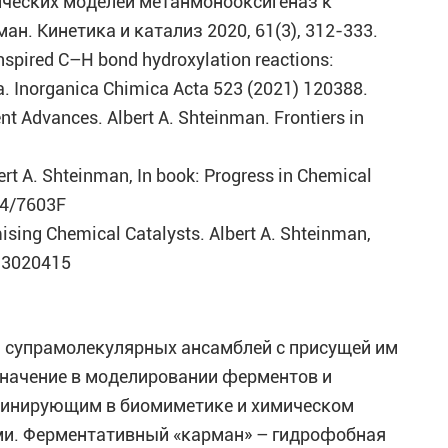
ических моделей метанмонооксигеназ к
ан. Кинетика и катализ 2020, 61(3), 312-333.
spired C–H bond hydroxylation reactions:
a. Inorganica Chimica Acta 523 (2021) 120388.
nt Advances. Albert A. Shteinman. Frontiers in
ert A. Shteinman, In book: Progress in Chemical
/v4/7603F
sing Chemical Catalysts. Albert A. Shteinman,
l13020415
и супрамолекулярных ансамблей с присущей им
значение в моделировании ферментов и
минирующим в биомиметике и химическом
и. Ферментативный «карман» – гидрофобная