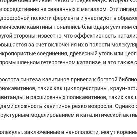
оторые обеспечивает четко определенную вторую ко
епосредственно не связанных с металлом. Эти лиган
идрофобной полости фермента и участвуют в образо
имические кавитины появились благодаря усилиям с
ругой стороны, известно, что эффективность катали
овышается за счет включения их в полости молекуля
икропористые соединения, древесный уголь или цео
 промышленном гетерогенном катализе, и это также 
ростота синтеза кавитинов привела к богатой библио
онокавитинов, таких как циклодекстрины, краун-эф
авитанды, и расширенных поликавитинов, таких как 
одами сложность кавитинов резко возросла. Однако
труктурным моделированием и каталитической актив
олекулы, заключенные в нанополости, могут коренн