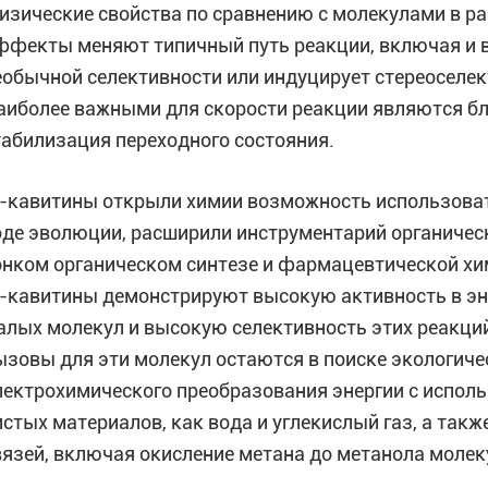
изические свойства по сравнению с молекулами в р
ффекты меняют типичный путь реакции, включая и в
еобычной селективности или индуцирует стереоселек
аиболее важными для скорости реакции являются бли
табилизация переходного состояния.
-кавитины открыли химии возможность использоват
оде эволюции, расширили инструментарий органичес
онком органическом синтезе и фармацевтической хи
-кавитины демонстрируют высокую активность в эн
алых молекул и высокую селективность этих реакци
ызовы для эти молекул остаются в поиске экологиче
лектрохимического преобразования энергии с испол
истых материалов, как вода и углекислый газ, а так
вязей, включая окисление метана до метанола моле