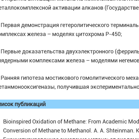
еталлокомплексной активации алканов (Государстве
. Первая демонстрация гетеролитического терминал
омплексах железа – моделях цитохрома Р-450;
. Первые доказательства двухэлектронного (феррил
иядерными комплексами железа – моделями негемов
. Ранняя гипотеза мостикового гомолитического мех
етанмонооксигеназы, получившая экспериментально
писок публикаций
Bioinspired Oxidation of Methane: From Academic Mod
Conversion of Methane to Methanol. A. A. Shteinman. K