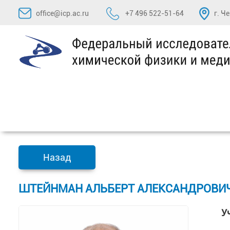
Перейти
office@icp.ac.ru
+7 496 522-51-64
г. Ч
к
содержимому
Назад
ШТЕЙНМАН АЛЬБЕРТ АЛЕКСАНДРОВИЧ, 
У