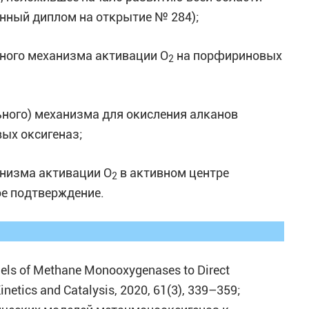
нный диплом на открытие № 284);
ьного механизма активации О
на порфириновых
2
ьного) механизма для окисления алканов
ых оксигеназ;
анизма активации О
в активном центре
2
е подтверждение.
els of Methane Monooxygenases to Direct
inetics and Catalysis, 2020, 61(3), 339–359;