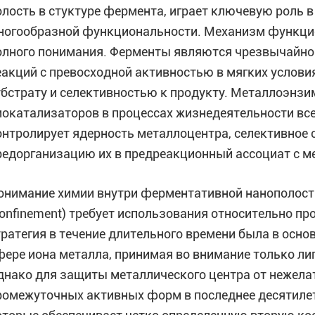
олость в стуктуре фермента, играет ключевую роль 
ногообразной функциональности. Механизм функцио
олного понимания. Ферменты являются чрезвычайн
еакций с превосходной активностью в мягких услов
убстрату и селективностью к продукту. Металлоэн
иокатализаторов в процессах жизнедеятельности вс
онтролирует ядерность металлоцентра, селективное 
редорганизацию их в предреакционный ассоциат с м
онимание химии внутри ферментативной нанополост
confinement) требует использования относительно п
тратегия в течение длительного времени была в осн
фере иона металла, принимая во внимание только ли
днако для защиты металлического центра от нежелат
ромежуточных активных форм в последнее десятиле