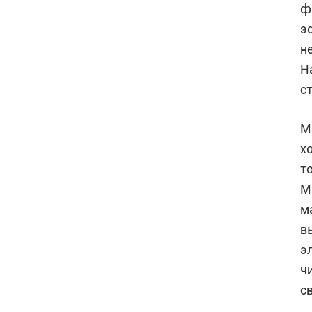
ф
э
н
Н
с
М
х
т
М
м
в
э
ч
с