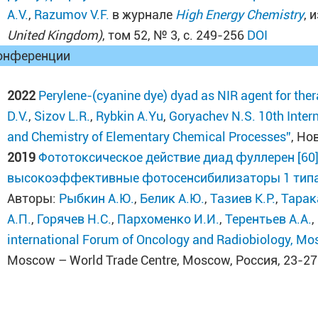
A.V.
,
Razumov V.F.
в журнале
High Energy Chemistry
, 
United Kingdom)
, том 52, № 3, с. 249-256
DOI
онференции
2022
Perylene-(cyanine dye) dyad as NIR agent for the
D.V.
,
Sizov L.R.
,
Rybkin A.Yu
,
Goryachev N.S.
10th Inte
and Chemistry of Elementary Chemical Processes”
, Но
2019
Фототоксическое действие диад фуллерен [60]
высокоэффективные фотосенсибилизаторы 1 типа
Авторы:
Рыбкин А.Ю.
,
Белик А.Ю.
,
Тазиев К.Р.
,
Тарак
А.П.
,
Горячев Н.С.
,
Пархоменко И.И.
,
Терентьев А.А.
,
international Forum of Oncology and Radiobiology, M
Moscow – World Trade Centre, Moscow, Россия, 23-2