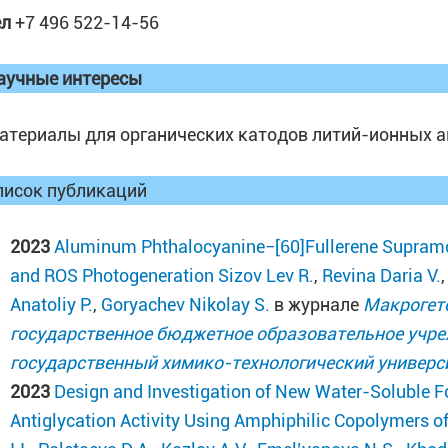
ел
+7 496 522-14-56
аучные интересы
атериалы для органических катодов литий-ионных а
писок публикаций
2023
Aluminum Phthalocyanine−[60]Fullerene Supramol
and ROS Photogeneration
Sizov Lev R.
,
Revina Daria V.
Anatoliy P.
,
Goryachev Nikolay S.
в журнале
Макрогет
государственное бюджетное образовательное учр
государственный химико-технологический универс
2023
Design and Investigation of New Water-Soluble F
Antiglycation Activity Using Amphiphilic Copolymers o