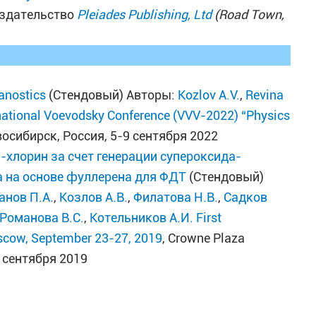
издательство
Pleiades Publishing, Ltd
(Road Town,
ranostics
(Стендовый) Авторы:
Kozlov A.V.
,
Revina
rnational Voevodsky Conference (VVV-2022) “Physics
восибирск, Россия, 5-9 сентября 2022
-хлорин за счет генерации супероксида-
 на основе фуллерена для ФДТ
(Стендовый)
анов П.А.
,
Козлов А.В.
,
Филатова Н.В.
,
Садков
Романова В.С.
,
Котельников А.И.
First
oscow, September 23-27, 2019
, Crowne Plaza
7 сентября 2019