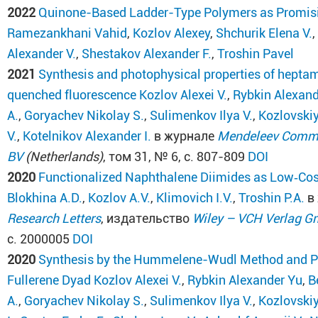
2022
Quinone-Based Ladder-Type Polymers as Promisin
Ramezankhani Vahid
,
Kozlov Alexey
,
Shchurik Elena V.
Alexander V.
,
Shestakov Alexander F.
,
Troshin Pavel
2021
Synthesis and photophysical properties of hepta
quenched fluorescence
Kozlov Alexei V.
,
Rybkin Alexand
A.
,
Goryachev Nikolay S.
,
Sulimenkov Ilya V.
,
Kozlovskiy
V.
,
Kotelnikov Alexander I.
в журнале
Mendeleev Comm
BV
(Netherlands)
, том 31, № 6, с. 807-809
DOI
2020
Functionalized Naphthalene Diimides as Low‐Cos
Blokhina A.D.
,
Kozlov A.V.
,
Klimovich I.V.
,
Troshin P.A.
в
Research Letters
, издательство
Wiley – VCH Verlag 
с. 2000005
DOI
2020
Synthesis by the Hummelene-Wudl Method and P
Fullerene Dyad
Kozlov Alexei V.
,
Rybkin Alexander Yu
,
B
A.
,
Goryachev Nikolay S.
,
Sulimenkov Ilya V.
,
Kozlovskiy