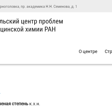
ерноголовка, пр. академика Н.Н. Семенова, д. 1
О центре
Стр
.
ченая степень
к.х.н.