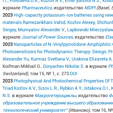
I.I.
,
Poletaeva D.A.
,
Kozlov A.V.
,
Emel’yanova N.S.
,
Khodo
журнале
Pharmaceutics
, издательство
MDPI
(Basel, 
2023
High-capacity potassium-ion batteries using new
materials
Ramezankhani Vahid
,
Kozlov Alexey
,
Shchuri
Sergey
,
Mumyatov Alexander V.
,
Lapkowski Mieczysla
журнале
Journal of Power Sources
, издательство
Els
2023
Nanoparticles of N-Vinylpyrrolidone Amphiphili
Photosensitizers for Photodynamic Therapy: Design, Pro
Alexander Yu
,
Kurmaz Svetlana V.
,
Urakova Elizaveta A.
Koifman Mikhail O.,
Goryachev Nikolai S.
в журнале
Ph
Switzerland)
, том 15, № 1, с. 273
DOI
2023
Photophysical And Photochemical Properties Of
Triad
Kozlov A.V.
,
Sizov L.R.
,
Rybkin A.Y.
,
Istakova O.I.
,
N.S.
в журнале
Макрогетероциклы
, издательство
Ф
образовательное учреждение высшего образования
технологический университет”
(Иваново)
, том 16, №