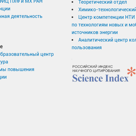
 ФИЦ ПХФ и МХ РАН
Теоретический отдел
нции
Химико-технологический
ная деятельность
Центр компетенции НТИ
по технологиям новых и м
источников энергии
Аналитический центр ко
е
пользования
образовательный центр
тура
мы повышения
ции