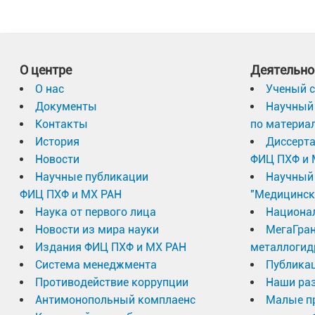
О центре
Деятельно
О нас
Ученый с
Документы
Научный 
Контакты
по материа
История
Диссерт
Новости
ФИЦ ПХФ и 
Научные публикации
Научный 
ФИЦ ПХФ и МХ РАН
"Медицинск
Наука от первого лица
Национа
Новости из мира науки
МегаГран
Издания ФИЦ ПХФ и МХ РАН
металлогид
Система менеджмента
Публика
Противодействие коррупции
Наши раз
Антимонопольный комплаенс
Малые п