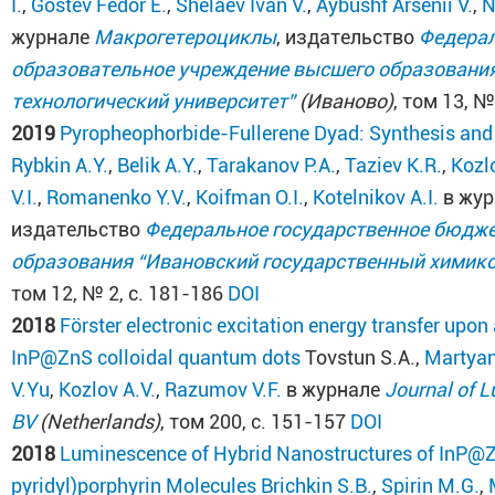
I.
,
Gostev Fedor E.
,
Shelaev Ivan V.
,
Aybushf Arsenii V.
,
N
журнале
Макрогетероциклы
, издательство
Федерал
образовательное учреждение высшего образования
технологический университет”
(Иваново)
, том 13, №
2019
Pyropheophorbide-Fullerene Dyad: Synthesis and
Rybkin A.Y.
,
Belik A.Y.
,
Tarakanov P.A.
,
Taziev K.R.
,
Kozl
V.I.
,
Romanenko Y.V.
,
Koifman O.I.
,
Kotelnikov A.I.
в жу
издательство
Федеральное государственное бюдже
образования “Ивановский государственный химико
том 12, № 2, с. 181-186
DOI
2018
Förster electronic excitation energy transfer upon
InP@ZnS colloidal quantum dots
Tovstun S.A.,
Martyan
V.Yu
,
Kozlov A.V.
,
Razumov V.F.
в журнале
Journal of 
BV
(Netherlands)
, том 200, с. 151-157
DOI
2018
Luminescence of Hybrid Nanostructures of InP@
pyridyl)porphyrin Molecules
Brichkin S.B.
,
Spirin M.G.
,