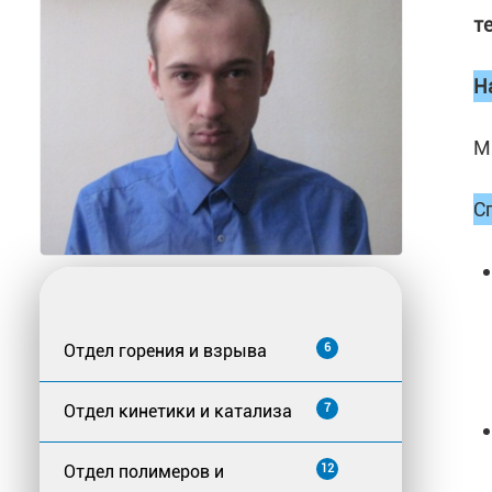
т
Н
М
С
Отдел горения и взрыва
6
Отдел кинетики и катализа
7
Отдел полимеров и
12