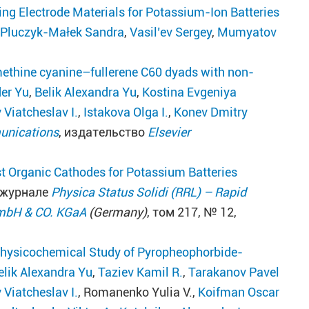
g Electrode Materials for Potassium-Ion Batteries
,
Pluczyk-Małek Sandra
,
Vasil’ev Sergey
,
Mumyatov
methine cyanine–fullerene C60 dyads with non-
er Yu
,
Belik Alexandra Yu
,
Kostina Evgeniya
 Viatcheslav I.
,
Istakova Olga I.
,
Konev Dmitry
unications
, издательство
Elsevier
t Organic Cathodes for Potassium Batteries
 журнале
Physica Status Solidi (RRL) – Rapid
GmbH & CO. KGaA
(Germany)
, том 217, № 12,
hysicochemical Study of Pyropheophorbide-
elik Alexandra Yu
,
Taziev Kamil R.
,
Tarakanov Pavel
 Viatcheslav I.
, Romanenko Yulia V.,
Koifman Oscar