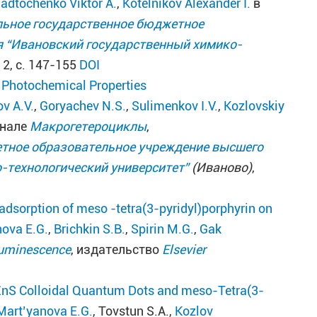
adtochenko Viktor A.
,
Kotelnikov Alexander I.
в
ьное государственное бюджетное
 “Ивановский государственный химико-
 2, с. 147-155
DOI
 Photochemical Properties
ov A.V.
,
Goryachev N.S.
,
Sulimenkov I.V.
,
Kozlovskiy
рнале
Макрогетероциклы
,
тное образовательное учреждение высшего
-технологический университет”
(Иваново)
,
 adsorption of meso -tetra(3-pyridyl)porphyrin on
ova E.G.
,
Brichkin S.B.
,
Spirin M.G.
,
Gak
Luminescence
, издательство
Elsevier
ZnS Colloidal Quantum Dots and meso-Tetra(3-
Mart’yanova E.G.
, Tovstun S.A.,
Kozlov