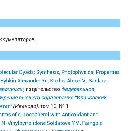
ккумуляторов.
ecular Dyads: Synthesis, Photophysical Properties
,
Rybkin Alexander Yu
,
Kozlov Alexei V.
,
Sadkov
ероциклы
, издательство
Федеральное
еждение высшего образования “Ивановский
итет”
(Иваново)
, том 16, № 1
orms of α-Tocopherol with Antioxidant and
f N-Vinylpyrrolidone
Soldatova Y.V.
,
Faingold