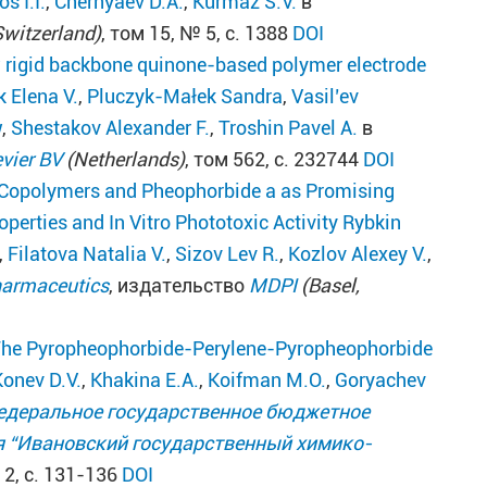
s I.I.
,
Chernyaev D.A.
,
Kurmaz S.V.
в
Switzerland)
, том 15, № 5, с. 1388
DOI
 rigid backbone quinone-based polymer electrode
k Elena V.
,
Pluczyk-Małek Sandra
,
Vasil’ev
w
,
Shestakov Alexander F.
,
Troshin Pavel A.
в
evier BV
(Netherlands)
, том 562, с. 232744
DOI
c Copolymers and Pheophorbide a as Promising
perties and In Vitro Phototoxic Activity
Rybkin
,
Filatova Natalia V.
,
Sizov Lev R.
,
Kozlov Alexey V.
,
armaceutics
, издательство
MDPI
(Basel,
 The Pyropheophorbide-Perylene-Pyropheophorbide
Konev D.V.
,
Khakina E.A.
,
Koifman M.О.
,
Goryachev
едеральное государственное бюджетное
 “Ивановский государственный химико-
 2, с. 131-136
DOI