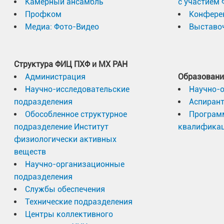
Камерный ансамбль
с участием
Профком
Конфере
Медиа: Фото-Видео
Выставоч
Структура ФИЦ ПХФ и МХ РАН
Администрация
Образовани
Научно-исследовательские
Научно-
подразделения
Аспиран
Обособленное структурное
Програм
подразделение Институт
квалифика
физиологически активных
веществ
Научно-организационные
подразделения
Службы обеспечения
Технические подразделения
Центры коллективного