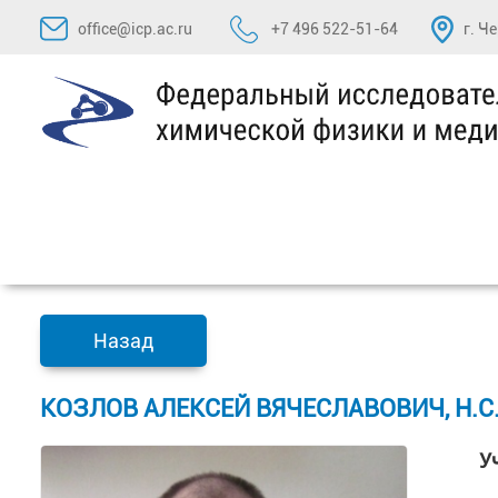
Перейти
office@icp.ac.ru
+7 496 522-51-64
г. Ч
к
содержимому
Назад
КОЗЛОВ АЛЕКСЕЙ ВЯЧЕСЛАВОВИЧ, Н.С
У