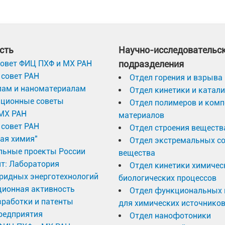
сть
Научно-исследовательс
овет ФИЦ ПХФ и МХ РАН
подразделения
совет РАН
Отдел горения и взрыва
лам и наноматериалам
Отдел кинетики и катал
ационные советы
Отдел полимеров и ком
МХ РАН
материалов
совет РАН
Отдел строения веществ
ая химия"
Отдел экстремальных с
льные проекты России
вещества
т: Лаборатория
Отдел кинетики химичес
ридных энерготехнологий
биологических процессов
ционная активность
Отдел функциональных 
работки и патенты
для химических источников
редприятия
Отдел нанофотоники