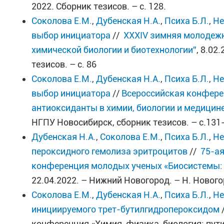
2022. Сборник тезисов. – с. 128.
Соколова Е.М.
,
Дубенская Н.А.
,
Психа Б.Л.
,
Не
выбор инициатора
//
XXXIV зимняя молодежн
химической биологии и биотехнологии”
, 8.02
тезисов. – с. 86
Соколова Е.М.
,
Дубенская Н.А.
,
Психа Б.Л.
,
Не
выбор инициатора
//
Всероссийская конфере
антиоксиданты в химии, биологии и медицин
НГПУ Новосибирск, сборник тезисов. – с.131
Дубенская Н.А.
,
Соколова Е.М.
,
Психа Б.Л.
,
Не
пероксидного гемолиза эритроцитов
//
75-ая
конференция молодых ученых «Биосистемы: 
22.04.2022. – Нижний Новогород. – Н. Нового
Соколова Е.М.
,
Дубенская Н.А.
,
Психа Б.Л.
,
Не
инициируемого трет-бутилгидропероксидом
конференция «Химия, физика, биология: пути 