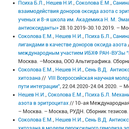
Психа Б.Л.
,
Нешев Н.И.
,
Соколова Е.М.
,
Санина
взаимодействия доноров оксида азота с эр
ученых и 8-я школа им. Академика Н. М. Эма
антиоксиданты»
28.10.2019-30.10.2019. – Мо
Соколова Е.М.
,
Нешев Н.И.
,
Психа Б.Л.
,
Санина
лигандами в качестве доноров оксида азота
международным участием ИБХФ РАН-ВУЗы
Москва. –Москва, ООО Альтиграфика. Сборник
Соколова Е.М.
,
Нешев Н.И.
,
Сень В.Д.
Антиок
хитозана
//
VIII Всероссийская научная мол
пути интеграции”
, 22.04.2020-24.04.2020. – 
Нешев Н.И.
,
Соколова Е.М.
,
Психа Б.Л.
Механи
азота в эритроцитах
// 10-ая Международная
– Москва. – Москва, РУДН. Сборник тезисов. 
Соколова Е.М.
,
Нешев Н.И.
,
Сень В.Д.
Антиокс
хитозана в модели пероксидного гемолиза э