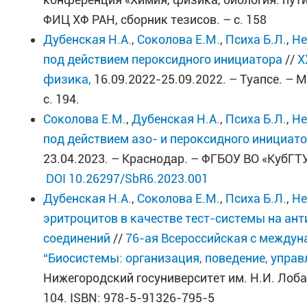
ФИЦ ХФ РАН, сборник тезисов. – с. 158
Дубенская Н.А.
,
Соколова Е.М.
,
Психа Б.Л.
,
Не
под действием пероксидного инициатора
//
X
физика,
16.09.2022-25.09.2022. – Туапсе. – 
с. 194.
Соколова Е.М.
,
Дубенская Н.А.
,
Психа Б.Л.
,
Не
под действием азо- и пероксидного инициат
23.04.2023. – Краснодар. – ФГБОУ ВО «КубГТУ
DOI 10.26297/SbR6.2023.001
Дубенская Н.А.
,
Соколова Е.М.
,
Психа Б.Л.
,
Не
эритроцитов в качестве тест-системы на ан
соединений
//
76-ая Всероссийская с между
“Биосистемы: организация, поведение, управ
Нижегородский госуниверситет им. Н.И. Лобач
104. ISBN: 978-5-91326-795-5