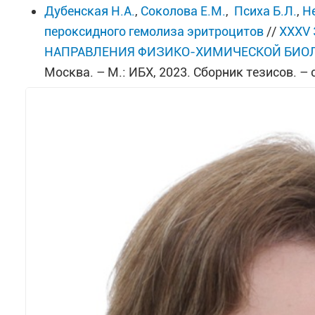
Дубенская Н.А.
,
Соколова Е.М.
,
Психа Б.Л.
,
Н
пероксидного гемолиза эритроцитов
//
XXXV 
НАПРАВЛЕНИЯ ФИЗИКО-ХИМИЧЕСКОЙ БИОЛ
Москва. – М.: ИБХ, 2023. Сборник тезисов. – с