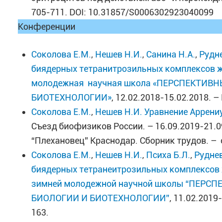
705-711. DOI: 10.31857/S0006302923040099
Конференции
Соколова Е.М.
,
Нешев Н.И.
,
Санина Н.А.
,
Рудне
биядерных тетранитрозильных комплексов 
молодежная научная школа «ПЕРСПЕКТИ
БИОТЕХНОЛОГИИ»
, 12.02.2018-15.02.2018. –
Соколова Е.М.
,
Нешев Н.И.
Уравнение Аррени
Съезд биофизиков России. – 16.09.2019-21.
“Плехановец” Краснодар. Сборник трудов. – 
Соколова Е.М.
,
Нешев Н.И.
,
Психа Б.Л.
,
Руднев
биядерных тетранеитрозильных комплексов 
зимней молодежной научной школы “ПЕР
БИОЛОГИИ И БИОТЕХНОЛОГИИ”
, 11.02.2019
163.