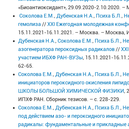
«Биоантиоксидант», 29.09.2020-2.10.2020. – 
Соколова Е.М.
,
Дубенская Н.А.
,
Психа Б.Л.
,
Н
гемолиза
//
XXI Ежегодная молодежная кон
15.11.2021-16.11.2021. – Москва. – Москва, 
Дубенская Н.А.
,
Соколова Е.М.
,
Психа Б.Л.
,
Не
азогенератора пероксидных радикалов
//
XX
участием ИБХФ РАН-ВУЗы
, 15.11.2021-16.11
62-65.
Соколова Е.М.
,
Дубенская Н.А.
,
Психа Б.Л.
,
Не
инициаторов пероксидного окисления липид
ШКОЛЫ БОЛЬШОЙ ХИМИЧЕСКОЙ ФИЗИКИ
,
ИПХФ РАН. Сборник тезисов. – с. 228-229.
Соколова Е.М.
,
Дубенская Н.А.
,
Психа Б.Л.
,
Не
под действием азо- и пероксидного инициат
радикалы: фундаментальные и прикладные 