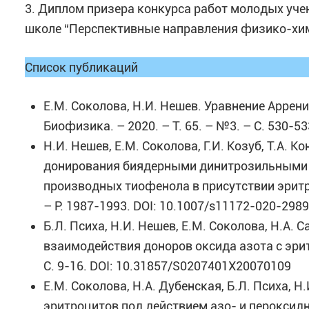
3. Диплом призера конкурса работ молодых уч
школе “Перспективные направления физико-хими
Список публикаций
Е.М. Соколова, Н.И. Нешев. Уравнение Аррен
Биофизика. – 2020. – Т. 65. – №3. – С. 530-
Н.И. Нешев, Е.М. Соколова, Г.И. Козуб, Т.А. 
донирования биядерными динитрозильными 
производных тиофенола в присутствии эритроц
– P. 1987-1993. DOI: 10.1007/s11172-020-2989
Б.Л. Психа, Н.И. Нешев, Е.М. Соколова, Н.А.
взаимодействия доноров оксида азота с эритр
С. 9-16. DOI: 10.31857/S0207401X20070109
Е.М. Соколова, Н.А. Дубенская, Б.Л. Психа,
эритроцитов под действием азо- и пероксидног