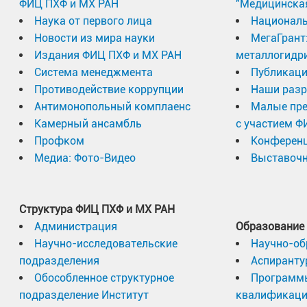
ФИЦ ПХФ и МХ РАН
"Медицинска
Наука от первого лица
Националь
Новости из мира науки
МегаГрант
Издания ФИЦ ПХФ и МХ РАН
металлогидр
Система менеджмента
Публикаци
Противодействие коррупции
Наши разр
Антимонопольный комплаенс
Малые пр
Камерный ансамбль
с участием Ф
Профком
Конферен
Медиа: Фото-Видео
Выставочн
Структура ФИЦ ПХФ и МХ РАН
Администрация
Образование
Научно-исследовательские
Научно-об
подразделения
Аспиранту
Обособленное структурное
Программ
подразделение Институт
квалификац