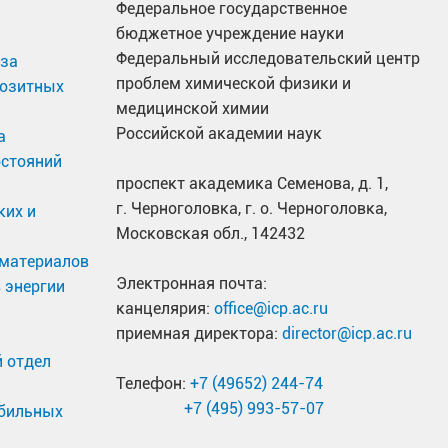
Федеральное государственное
бюджетное учреждение науки
Федеральный исследовательский центр
иза
проблем химической физики и
позитных
медицинской химии
Российской академии наук
а
остояний
проспект академика Семенова, д. 1,
г. Черноголовка, г. о. Черноголовка,
ких и
Московская обл., 142432
материалов
Электронная почта:
 энергии
канцелярия:
office@icp.ac.ru
приемная директора:
director@icp.ac.ru
 отдел
Телефон:
+7 (49652) 244-74
+7 (495) 993-57-07
обильных