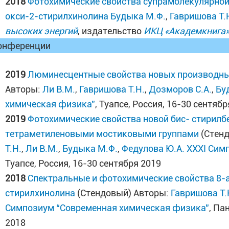
2018
Фотохимические свойства супрамолекулярной
окси-2-стирилхинолина
Будыка М.Ф.
,
Гавришова Т.
высоких энергий
, издательство
ИКЦ «Академкнига
онференции
2019
Люминесцентные свойства новых производных
Авторы:
Ли В.М.
,
Гавришова Т.Н.
,
Дозморов С.А.
,
Бу
химическая физика”
, Туапсе, Россия, 16-30 сентяб
2019
Фотохимические свойства новой бис- стирилб
тетраметиленовыми мостиковыми группами
(Стен
Т.Н.
,
Ли В.М.
,
Будыка М.Ф.
,
Федулова Ю.А.
XXXI Сим
Туапсе, Россия, 16-30 сентября 2019
2018
Спектральные и фотохимические свойства 8-
стирилхинолина
(Стендовый) Авторы:
Гавришова Т.
Симпозиум “Современная химическая физика”
, Па
2018