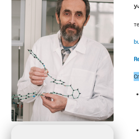
У
т
b
R
С