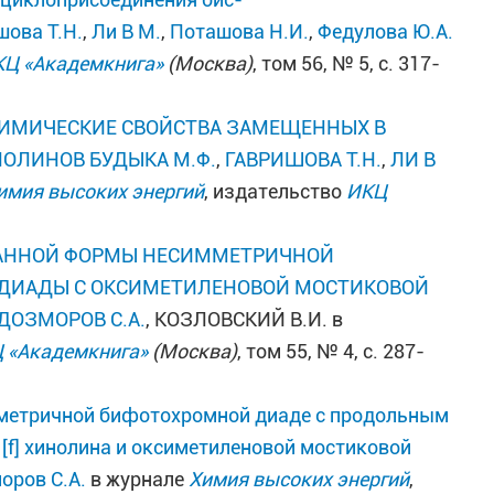
шова Т.Н.
,
Ли В М.
,
Поташова Н.И.
,
Федулова Ю.А.
Ц «Академкнига»
(Москва)
, том 56, № 5, с. 317-
ИМИЧЕСКИЕ СВОЙСТВА ЗАМЕЩЕННЫХ В
НОЛИНОВ
БУДЫКА М.Ф.
,
ГАВРИШОВА Т.Н.
,
ЛИ В
имия высоких энергий
, издательство
ИКЦ
ВАННОЙ ФОРМЫ НЕСИММЕТРИЧНОЙ
ДИАДЫ С ОКСИМЕТИЛЕНОВОЙ МОСТИКОВОЙ
ДОЗМОРОВ С.А.
, КОЗЛОВСКИЙ В.И. в
 «Академкнига»
(Москва)
, том 55, № 4, с. 287-
мметричной бифотохромной диаде с продольным
f] хинолина и оксиметиленовой мостиковой
оров С.А.
в журнале
Химия высоких энергий
,