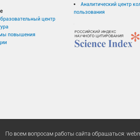
Аналитический центр ко
е
пользования
образовательный центр
тура
мы повышения
ции
ы.
По всем вопросам работы сайта обращаться:
webm