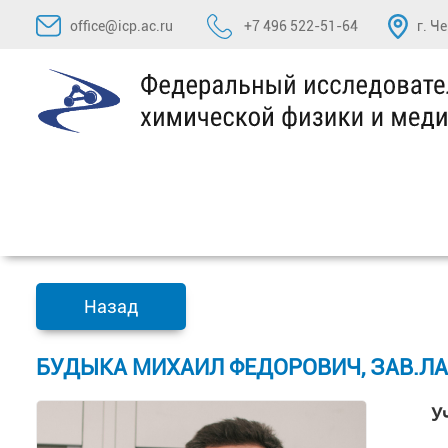
Перейти
office@icp.ac.ru
+7 496 522-51-64
г. Ч
к
содержимому
Назад
БУДЫКА МИХАИЛ ФЕДОРОВИЧ, ЗАВ.Л
У