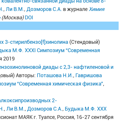
 ковалентно-связанной диады на основе 8-
Н.
,
Ли В.М.
,
Дозморов С.А.
в журнале
Химия
»
(Москва)
DOI
 3-стирилбензо[f]хинолина
(Стендовый)
дыка М.Ф.
XXXI Симпозиум “Современная
ря 2019
ензохинолиновой диады с 2,3- нафтиленовой и
довый) Авторы:
Поташова Н.И.
,
Гавришова
позиум “Современная химическая физика”
,
алкоксипроизводных 2-
Н.
,
Ли В.М.
,
Дозморов С.А.
,
Будыка М.Ф.
XXX
нсионат МАЯК г. Туапсе, Россия, 16-27 сентября