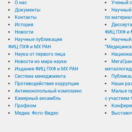
О нас
Ученый с
Документы
Научный 
Контакты
по материа
История
Диссерт
Новости
ФИЦ ПХФ и 
Научные публикации
Научный 
ФИЦ ПХФ и МХ РАН
"Медицинск
Наука от первого лица
Национа
Новости из мира науки
МегаГран
Издания ФИЦ ПХФ и МХ РАН
металлогид
Система менеджмента
Публика
Противодействие коррупции
Наши раз
Антимонопольный комплаенс
Малые п
Камерный ансамбль
с участием
Профком
Конфере
Медиа: Фото-Видео
Выставоч