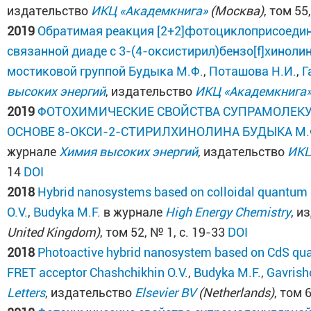
издательство
ИКЦ «Академкнига»
(Москва)
, том 55
2019
Обратимая реакция [2+2]фотоциклоприсоедин
связанной диаде с 3-(4-оксистирил)бензо[f]хинол
мостиковой группой
Будыка М.Ф.
,
Поташова Н.И.
,
Г
высоких энергий
, издательство
ИКЦ «Академкнига
2019
ФОТОХИМИЧЕСКИЕ СВОЙСТВА СУПРАМОЛЕК
ОСНОВЕ 8-ОКСИ-2-СТИРИЛХИНОЛИНА
БУДЫКА М.
журнале
Химия высоких энергий
, издательство
ИКЦ
14
DOI
2018
Hybrid nanosystems based on colloidal quantum 
O.V.
,
Budyka M.F.
в журнале
High Energy Chemistry
, и
United Kingdom)
, том 52, № 1, с. 19-33
DOI
2018
Photoactive hybrid nanosystem based on CdS qua
FRET acceptor
Chashchikhin O.V.
,
Budyka M.F.
,
Gavrish
Letters
, издательство
Elsevier BV
(Netherlands)
, том 