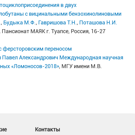
отоциклоприсоединения в двух
клобутаны с вицинальными бензохинолиновыми
.
,
Будыка М.Ф.
,
Гавришова Т.Н.
,
Поташова Н.И.
, Пансионат МАЯК г. Туапсе, Россия, 16-27
с ферсторовским переносом
 Павел Александрович
Международная научная
ёных «Ломоносов-2018»
, МГУ имени М.В.
кие
Контакты