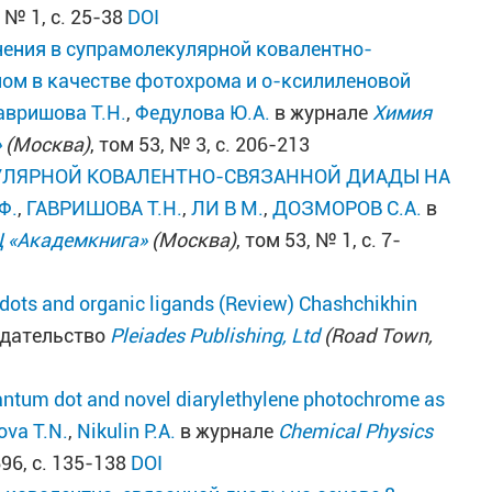
, № 1, с. 25-38
DOI
ения в супрамолекулярной ковалентно-
ином в качестве фотохрома и о-ксилиленовой
авришова Т.Н.
,
Федулова Ю.А.
в журнале
Химия
»
(Москва)
, том 53, № 3, с. 206-213
УЛЯРНОЙ КОВАЛЕНТНО-СВЯЗАННОЙ ДИАДЫ НА
Ф.
,
ГАВРИШОВА Т.Н.
,
ЛИ В М.
,
ДОЗМОРОВ С.А.
в
 «Академкнига»
(Москва)
, том 53, № 1, с. 7-
dots and organic ligands (Review)
Chashchikhin
здательство
Pleiades Publishing, Ltd
(Road Town,
ntum dot and novel diarylethylene photochrome as
ova T.N.
,
Nikulin P.A.
в журнале
Chemical Physics
696, с. 135-138
DOI