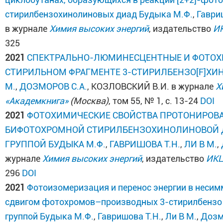
стирилбензохинолиновых диад
Будыка М.Ф.
,
Гаври
в журнале
Химия высоких энергий
, издательство
ИК
325
2021
СПЕКТРАЛЬНО-ЛЮМИНЕСЦЕНТНЫЕ И ФОТОХ
СТИРИЛЬНОМ ФРАГМЕНТЕ 3-СТИРИЛБЕНЗО[F]ХИ
М.
,
ДОЗМОРОВ С.А.
, КОЗЛОВСКИЙ В.И. в журнале
Х
«Академкнига»
(Москва)
, том 55, № 1, с. 13-24
DOI
2021
ФОТОХИМИЧЕСКИЕ СВОЙСТВА ПРОТОНИРО
БИФОТОХРОМНОЙ СТИРИЛБЕНЗОХИНОЛИНОВОЙ 
ГРУППОЙ
БУДЫКА М.Ф.
,
ГАВРИШОВА Т.Н.
,
ЛИ В М.
,
журнале
Химия высоких энергий
, издательство
ИКЦ
296
DOI
2021
Фотоизомеризация и перенос энергии в неси
сдвигом фотохромов–производных 3-стирилбензо [
группой
Будыка М.Ф.
,
Гавришова Т.Н.
,
Ли В М.
,
Дозм