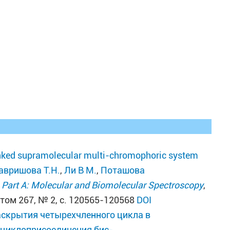
linked supramolecular multi-chromophoric system
авришова Т.Н.
,
Ли В М.
,
Поташова
 Part A: Molecular and Biomolecular Spectroscopy
,
, том 267, № 2, с. 120565-120568
DOI
аскрытия четырехчленного цикла в
оциклоприсоединения бис-