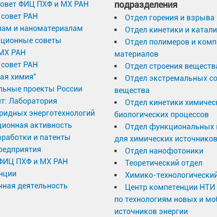
овет ФИЦ ПХФ и МХ РАН
подразделения
совет РАН
Отдел горения и взрыва
лам и наноматериалам
Отдел кинетики и катал
ационные советы
Отдел полимеров и ком
МХ РАН
материалов
совет РАН
Отдел строения веществ
ая химия"
Отдел экстремальных с
льные проекты России
вещества
т: Лаборатория
Отдел кинетики химичес
ридных энерготехнологий
биологических процессов
ционная активность
Отдел функциональных 
работки и патенты
для химических источников
редприятия
Отдел нанофотоники
 ФИЦ ПХФ и МХ РАН
Теоретический отдел
нции
Химико-технологический
ная деятельность
Центр компетенции НТИ
по технологиям новых и м
источников энергии