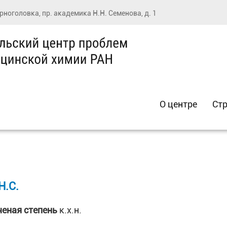
ерноголовка, пр. академика Н.Н. Семенова, д. 1
О центре
Стр
.С.
ченая степень
к.х.н.