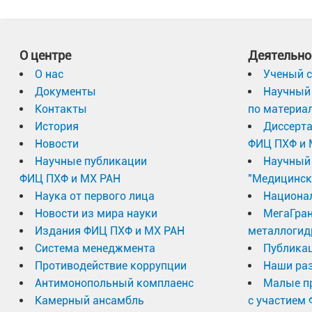
О центре
Деятельно
О нас
Ученый с
Документы
Научный 
Контакты
по материа
История
Диссерт
Новости
ФИЦ ПХФ и 
Научные публикации
Научный 
ФИЦ ПХФ и МХ РАН
"Медицинск
Наука от первого лица
Национа
Новости из мира науки
МегаГран
Издания ФИЦ ПХФ и МХ РАН
металлогид
Система менеджмента
Публика
Противодействие коррупции
Наши раз
Антимонопольный комплаенс
Малые п
Камерный ансамбль
с участием