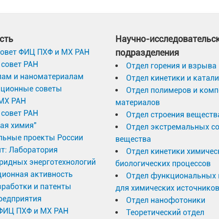
сть
Научно-исследовательс
овет ФИЦ ПХФ и МХ РАН
подразделения
совет РАН
Отдел горения и взрыва
лам и наноматериалам
Отдел кинетики и катал
ационные советы
Отдел полимеров и ком
МХ РАН
материалов
совет РАН
Отдел строения веществ
ая химия"
Отдел экстремальных с
льные проекты России
вещества
т: Лаборатория
Отдел кинетики химичес
ридных энерготехнологий
биологических процессов
ционная активность
Отдел функциональных 
работки и патенты
для химических источников
редприятия
Отдел нанофотоники
 ФИЦ ПХФ и МХ РАН
Теоретический отдел