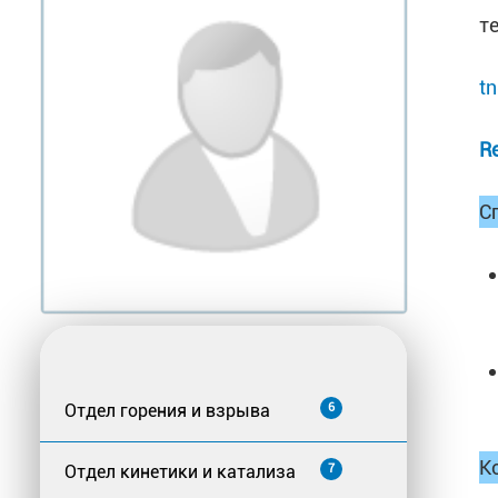
т
t
R
С
Отдел горения и взрыва
6
К
Отдел кинетики и катализа
7