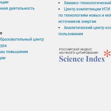
нции
Химико-технологический
ная деятельность
Центр компетенции НТИ
по технологиям новых и м
источников энергии
Аналитический центр ко
е
пользования
образовательный центр
тура
мы повышения
ции