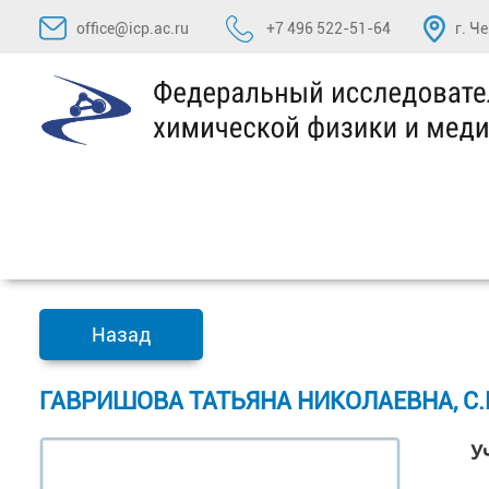
Перейти
office@icp.ac.ru
+7 496 522-51-64
г. Ч
к
содержимому
Назад
ГАВРИШОВА ТАТЬЯНА НИКОЛАЕВНА, С.Н
У