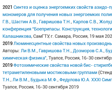
2021
Синтез и оценка энергоемких свойств азидо-
мономеров для получения новых энергоемких пол
Г.В.
,
Шастин А.В.
,
Гавришова Т.Н.
,
Карпов С.В.
,
Жолуд
конференция “Боеприпасы. Конструкция, технологи
Калашникова
, СамГТУ, г. Самара, Россия, 19 мая 20
2019
Люминесцентные свойства новых производных
Авторы:
Ли В.М.
,
Гавришова Т.Н.
,
Дозморов С.А.
,
Бу
химическая физика”
, Туапсе, Россия, 16-30 сентяб
2019
Фотохимические свойства новой бис- стирилб
тетраметиленовыми мостиковыми группами
(Стен
Т.Н.
,
Ли В.М.
,
Будыка М.Ф.
,
Федулова Ю.А.
XXXI Сим
Туапсе, Россия, 16-30 сентября 2019