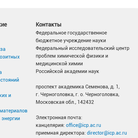
кие
Контакты
Федеральное государственное
бюджетное учреждение науки
Федеральный исследовательский центр
иза
проблем химической физики и
позитных
медицинской химии
Российской академии наук
а
остояний
проспект академика Семенова, д. 1,
г. Черноголовка, г. о. Черноголовка,
ких и
Московская обл., 142432
материалов
Электронная почта:
 энергии
канцелярия:
office@icp.ac.ru
приемная директора:
director@icp.ac.ru