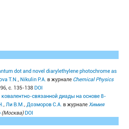
ntum dot and novel diarylethylene photochrome as
ova T.N.
,
Nikulin P.A.
в журнале
Chemical Physics
696, с. 135-138
DOI
 ковалентно-связанной диады на основе 8-
Н.
,
Ли В.М.
,
Дозморов С.А.
в журнале
Химия
»
(Москва)
DOI