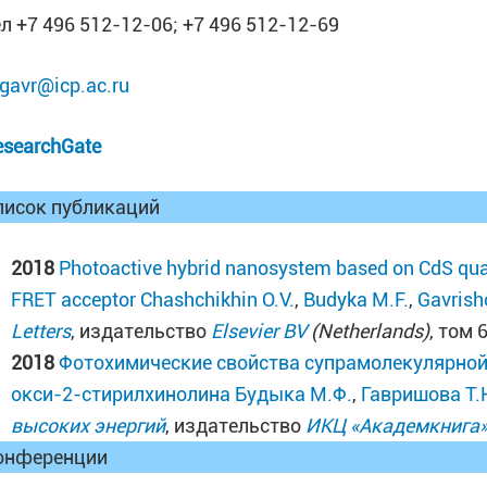
ел +7 496 512-12-06; +7 496 512-12-69
ngavr@icp.ac.ru
esearchGate
писок публикаций
2018
Photoactive hybrid nanosystem based on CdS qua
FRET acceptor
Chashchikhin O.V.
,
Budyka M.F.
,
Gavrish
Letters
, издательство
Elsevier BV
(Netherlands)
, том 
2018
Фотохимические свойства супрамолекулярной
окси-2-стирилхинолина
Будыка М.Ф.
,
Гавришова Т.
высоких энергий
, издательство
ИКЦ «Академкнига
онференции