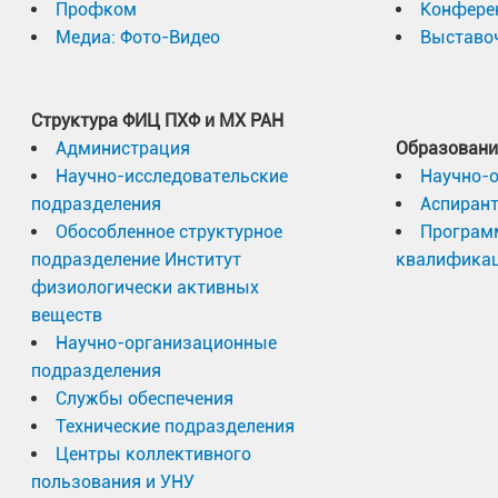
Профком
Конфере
Медиа: Фото-Видео
Выставоч
Структура ФИЦ ПХФ и МХ РАН
Администрация
Образовани
Научно-исследовательские
Научно-
подразделения
Аспиран
Обособленное структурное
Програм
подразделение Институт
квалифика
физиологически активных
веществ
Научно-организационные
подразделения
Службы обеспечения
Технические подразделения
Центры коллективного
пользования и УНУ