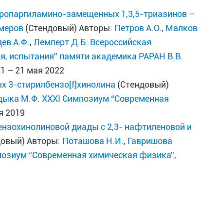
пропаргиламино-замещенных 1,3,5-триазинов –
имеров
(Стендовый) Авторы:
Петров А.О.
,
Малков
ев А.Ф.
,
Лемперт Д.Б.
Всероссийская
я, испытания” памяти академика РАРАН В.В.
21 – 21 мая 2022
 3-стирилбензо[f]хинолина
(Стендовый)
дыка М.Ф.
XXXI Симпозиум “Современная
ря 2019
ензохинолиновой диады с 2,3- нафтиленовой и
довый) Авторы:
Поташова Н.И.
,
Гавришова
позиум “Современная химическая физика”
,