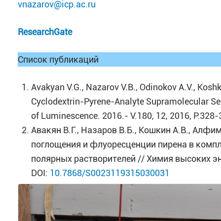
vnazarov@icp.ac.ru
ResearchGate
Список публикаций
Avakyan V.G., Nazarov V.B., Odinokov A.V., Koshk
Cyclodextrin-Pyrene-Analyte Supramolecular Sen
of Luminescence. 2016.- V.180, 12, 2016, P.328
Авакян В.Г., Назаров В.Б., Кошкин А.В., Алф
поглощения и флуоресценции пирена в компл
полярных растворителей // Химия высоких эн
DOI:
10.7868/S0023119315030031