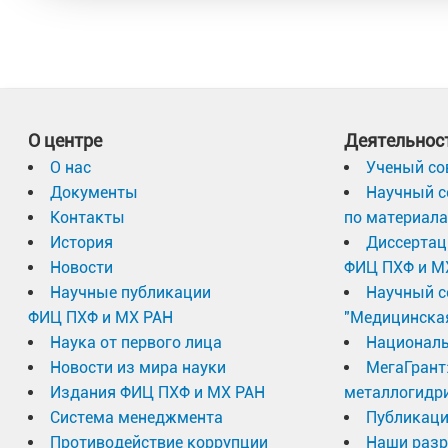
О центре
Деятельнос
О нас
Ученый со
Документы
Научный с
Контакты
по материал
История
Диссертац
Новости
ФИЦ ПХФ и М
Научные публикации
Научный с
ФИЦ ПХФ и МХ РАН
"Медицинска
Наука от первого лица
Националь
Новости из мира науки
МегаГрант
Издания ФИЦ ПХФ и МХ РАН
металлогидр
Система менеджмента
Публикаци
Противодействие коррупции
Наши разр