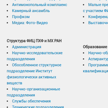
Антимонопольный комплаенс
Малые пр
Камерный ансамбль
с участием Ф
Профком
Конферен
Медиа: Фото-Видео
Выставочн
Структура ФИЦ ПХФ и МХ РАН
Администрация
Образование
Научно-исследовательские
Научно-об
подразделения
Аспиранту
Обособленное структурное
Программ
подразделение Институт
квалификац
физиологически активных
веществ
Научно-организационные
подразделения
Службы обеспечения
Технические подразделения