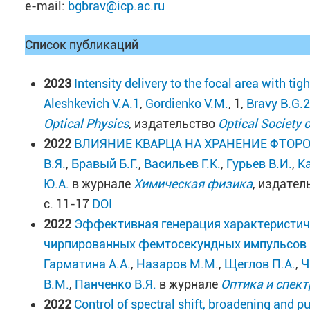
e-mail:
bgbrav@icp.ac.ru
Список публикаций
2023
Intensity delivery to the focal area with t
Aleshkevich V.A.1
,
Gordienko V.M.
, 1,
Bravy B.G.2
Optical Physics
, издательство
Optical Society 
2022
ВЛИЯНИЕ КВАРЦА НА ХРАНЕНИЕ ФТОРОВО
В.Я.
,
Бравый Б.Г.
,
Васильев Г.К.
,
Гурьев В.И.
,
К
Ю.А.
в журнале
Химическая физика
, издател
с. 11-17
DOI
2022
Эффективная генерация характеристиче
чирпированных фемтосекундных импульсов 
Гарматина А.А.
,
Назаров М.М.
,
Щеглов П.А.
,
Ч
В.М.
,
Панченко В.Я.
в журнале
Оптика и спек
2022
Control of spectral shift, broadening and 