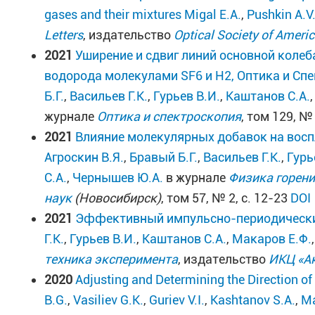
gases and their mixtures
Migal E.A.
,
Pushkin A.V
Letters
, издательство
Optical Society of Ameri
2021
Уширение и сдвиг линий основной коле
водорода молекулами SF6 и H2, Оптика и Спек
Б.Г.
,
Васильев Г.К.
,
Гурьев В.И.
,
Каштанов С.А.
журнале
Оптика и спектроскопия
, том 129, № 
2021
Влияние молекулярных добавок на воспл
Агроскин В.Я.
,
Бравый Б.Г.
,
Васильев Г.К.
,
Гурь
С.А.
,
Чернышев Ю.А.
в журнале
Физика горени
наук
(Новосибирск)
, том 57, № 2, с. 12-23
DOI
2021
Эффективный импульсно-периодически
Г.К.
,
Гурьев В.И.
,
Каштанов С.А.
,
Макаров Е.Ф.
техника эксперимента
, издательство
ИКЦ «А
2020
Adjusting and Determining the Direction of
B.G.
,
Vasiliev G.K.
,
Guriev V.I.
,
Kashtanov S.A.
,
Ma