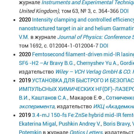
журнале
Instruments and Experimental Techniq
United Kingdom)
, том 63, № 3, с. 364-366
DOI
2020
Intensity clamping and controlled efficienc
nanostructured target in air and helium
Garmatin
V.M.
в журнале
Journal of Physics: Conference 
том 1692, с. 012004-1-012004-7
DOI
2020
Femtosecond filament-driven mid-IR lasing
SF6 -H2 –Ar
Bravy B.G.
,
Chernyshev Yu A.
,
Gordi
издательство
Wiley – VCH Verlag GmbH & CO.
2019
УСТАНОВКА ДЛЯ БЫСТРОГО И БЕЗОПАС
ИМПУЛЬСНЫХ ХИМИЧЕСКИХ HF(DF)-ЛАЗЕР
В.И.
,
Каштанов С.А.
, Макаров Е.Ф.,
Сотниченко
эксперимента
, издательство
ИКЦ «Академкн
2019
3.4-mJ 150-fs Fe:ZnSe hybrid mid-IR femto
Ekaterina Migal
,
Pushkin Andrey V.
,
Boris Bravy
,
Potemkin
в журнале
Optics Letters
, издательс