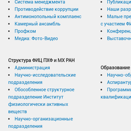
Система менеджмента
Публикаци
Противодействие коррупции
Наши разр
Антимонопольный комплаенс
Малые пр
Камерный ансамбль
с участием Ф
Профком
Конферен
Медиа: Фото-Видео
Выставочн
Структура ФИЦ ПХФ и МХ РАН
Администрация
Образование
Научно-исследовательские
Научно-об
подразделения
Аспиранту
Обособленное структурное
Программ
подразделение Институт
квалификац
физиологически активных
веществ
Научно-организационные
подразделения