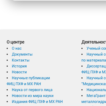
О центре
Деятельнос
О нас
Ученый со
Документы
Научный с
Контакты
по материал
История
Диссертац
Новости
ФИЦ ПХФ и М
Научные публикации
Научный с
ФИЦ ПХФ и МХ РАН
"Медицинска
Наука от первого лица
Националь
Новости из мира науки
МегаГрант
Издания ФИЦ ПХФ и МХ РАН
металлогидр